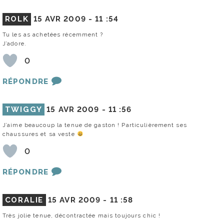
ROLK
15 AVR 2009 -
11 :54
Tu les as achetées récemment ?
J’adore.
0
RÉPONDRE
TWIGGY
15 AVR 2009 -
11 :56
J’aime beaucoup la tenue de gaston ! Particulièrement ses
chaussures et sa veste
0
RÉPONDRE
CORALIE
15 AVR 2009 -
11 :58
Très jolie tenue, décontractée mais toujours chic !