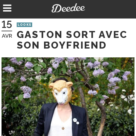
Aller
au
contenu
15
LOOKS
GASTON SORT AVEC
AVR
SON BOYFRIEND