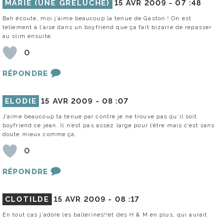
MARIE (UNE GRELUCHE)
15 AVR 2009 -
07 :48
Bah écoute, moi j’aime beaucoup la tenue de Gaston ! On est
tellement à l’aise dans un boyfriend que ça fait bizarre de repasser
au slim ensuite.
0
RÉPONDRE
ELODIE
15 AVR 2009 -
08 :07
J’aime beaucoup ta tenue par contre je ne trouve pas qu’il soit
boyfriend ce jean. Il n’est pas assez large pour l’être mais c’est sans
doute mieux comme ça.
0
RÉPONDRE
CLOTILDE
15 AVR 2009 -
08 :17
En tout cas j’adore les ballerines!!et des H & M en plus, qui aurait