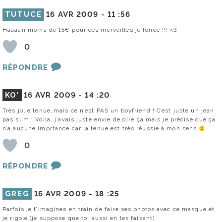
TUTUCE
16 AVR 2009 -
11 :56
Haaaan moins de 15€ pour ces merveilles je fonce !!! <3
0
RÉPONDRE
KO’
16 AVR 2009 -
14 :20
Très jolie tenue…mais ce n’est PAS un boyfriend ! C’est juste un jean
pas slim ! Voila, j’avais juste envie de dire ça mais je précise que ça
n’a aucune imprtance car la tenue est très réussie à mon sens
0
RÉPONDRE
GREG
16 AVR 2009 -
18 :25
Parfois je t’imagines en train de faire ses photos avec ce masque et
je rigole (je suppose que toi aussi en les faisant)