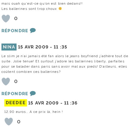
mais ouah qu’est-ce qu’on est bien dedans!!
Les ballerines sont trop choux
0
RÉPONDRE
NINA
15 AVR 2009 -
11 :35
Le slim je n’ai jamais été fan alors le jeans boyfriend j’adhère tout de
suite. Jolie tenue! Et surtout j’adore les ballerines liberty, parfaites
pour se balader dans paris sans avoir mal aux pieds! D’ailleurs, elles
coûtent combien ces ballerines?
0
RÉPONDRE
DEEDEE
15 AVR 2009 -
11 :36
12,90 euros.. A ce prix là, hein !
0