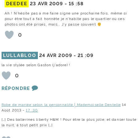
DEEDEE
23 AVR 2009 -
15 :58
Ah ! N’hésite pas à me faire signe une prochaine fois, même si
pour être tout a fait honnête je n’habite pas le quartier où ces
photos ont été prises, mais.. J’y passe souvent
0
LULLABLOO
24 AVR 2009 -
21 :09
la vie stylée selon Gaston (j’adore) !
0
RÉPONDRE
Robe de mariée selon la personnalité | Mademoiselle Dentelle
14
Août 2013 -
17 :30
[…] Des ballerines liberty H&M ! Pour être la plus jolie, et danser toute
la nuit, à tout petit prix […]