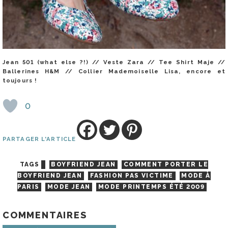
Jean 501 (what else ?!) // Veste Zara // Tee Shirt Maje //
Ballerines H&M // Collier Mademoiselle Lisa, encore et
toujours !
0
PARTAGER L'ARTICLE
TAGS
BOYFRIEND JEAN
COMMENT PORTER LE
BOYFRIEND JEAN
FASHION PAS VICTIME
MODE À
PARIS
MODE JEAN
MODE PRINTEMPS ÉTÉ 2009
COMMENTAIRES