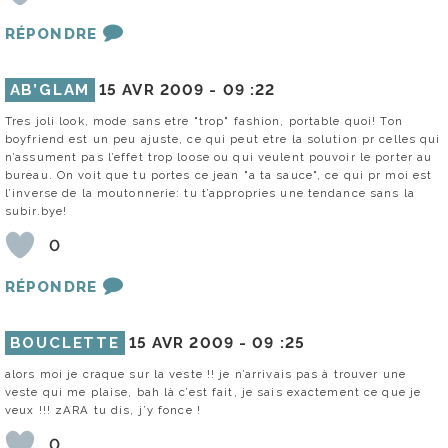
RÉPONDRE
AB’GLAM
15 AVR 2009 -
09 :22
Tres joli look, mode sans etre "trop" fashion, portable quoi! Ton
boyfriend est un peu ajuste, ce qui peut etre la solution pr celles qui
n’assument pas l’effet trop loose ou qui veulent pouvoir le porter au
bureau. On voit que tu portes ce jean "a ta sauce", ce qui pr moi est
l’inverse de la moutonnerie: tu t’appropries une tendance sans la
subir.bye!
0
RÉPONDRE
BOUCLETTE
15 AVR 2009 -
09 :25
alors moi je craque sur la veste !! je n’arrivais pas à trouver une
veste qui me plaise, bah là c’est fait, je sais exactement ce que je
veux !!! zARA tu dis, j’y fonce !
0