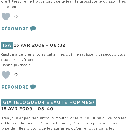
cru?!!Perso je ne trouve pas que le jean te grossisse le cuissot, trés
jolie tenue!
0
RÉPONDRE
ISA
15 AVR 2009 -
08 :32
Gaston a de biens jolies ballerines qui me ravissent beaucoup plus
que son boyfriend …
Bonne journée !
0
RÉPONDRE
GIA (BLOGUEUR BEAUTÉ HOMMES)
15 AVR 2009 -
08 :40
Très jolie opposition entre le mouton et le fait qu’il ne suive pas les
diktats de la mode ! Personnellement, j’aime bcp plus sortir avec ce
type de filles plutôt que les surfaites qu’on retrouve dans les