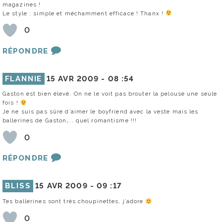
magazines !
Le style : simple et méchamment efficace ! Thanx !
0
RÉPONDRE
FLANNIE
15 AVR 2009 -
08 :54
Gaston est bien élevé. On ne le voit pas brouter la pelouse une seule
fois !
Je ne suis pas sûre d’aimer le boyfriend avec la veste mais les
ballerines de Gaston….. quel romantisme !!!
0
RÉPONDRE
BLISS
15 AVR 2009 -
09 :17
Tes ballerines sont très choupinettes, j’adore
0