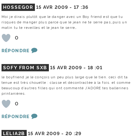
HOSSEGOR
15 AVR 2009 -
17 :36
Moi je dirais plutôt que le danger avec un Boy friend est que tu
risques de manger plus parce que le jean ne te serre pas…puis un
matin tu te reveilles et le jean te serre…
0
RÉPONDRE
SOFY FROM SXB
15 AVR 2009 -
18 :01
le boyfriend je le conçois un peu plus large que le tien. ceci dit ta
tenue est très chouette : classe et décontractée à la fois. et comme
beaucoup d’autres filles qui ont commenté J’ADORE tes ballerines
printanières.
0
RÉPONDRE
LELIA2B
15 AVR 2009 -
20 :29