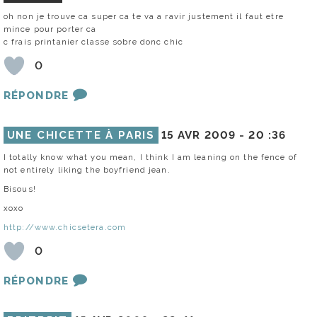
oh non je trouve ca super ca te va a ravir justement il faut etre
mince pour porter ca
c frais printanier classe sobre donc chic
0
RÉPONDRE
UNE CHICETTE À PARIS
15 AVR 2009 -
20 :36
I totally know what you mean, I think I am leaning on the fence of
not entirely liking the boyfriend jean.
Bisous!
xoxo
http://www.chicsetera.com
0
RÉPONDRE