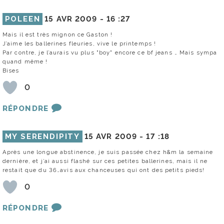
POLEEN
15 AVR 2009 -
16 :27
Mais il est très mignon ce Gaston !
J’aime les ballerines fleuries, vive le printemps !
Par contre, je l’aurais vu plus "boy" encore ce bf jeans … Mais sympa
quand même !
Bises
0
RÉPONDRE
MY SERENDIPITY
15 AVR 2009 -
17 :18
Après une longue abstinence, je suis passée chez h&m la semaine
dernière, et j’ai aussi flashé sur ces petites ballerines, mais il ne
restait que du 36…avis aux chanceuses qui ont des petits pieds!
0
RÉPONDRE