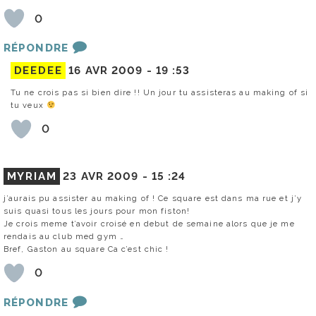
0
RÉPONDRE
DEEDEE
16 AVR 2009 -
19 :53
Tu ne crois pas si bien dire !! Un jour tu assisteras au making of si
tu veux
0
MYRIAM
23 AVR 2009 -
15 :24
j’aurais pu assister au making of ! Ce square est dans ma rue et j’y
suis quasi tous les jours pour mon fiston!
Je crois meme t’avoir croisé en debut de semaine alors que je me
rendais au club med gym …
Bref, Gaston au square Ca c’est chic !
0
RÉPONDRE