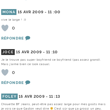
MONA
15 AVR 2009 -
11 :00
vive le large ! :))
0
RÉPONDRE
JOCE
15 AVR 2009 -
11 :10
Je le trouve pas super boyfriend ce boyfriend (pas assez grand).
Mais j’aime bien ce look casual.
0
RÉPONDRE
FOLEY
15 AVR 2009 -
11 :13
Chouette BF Jeans, peut-être pas assez large pour mes goûts mais
je vois ce que Gaston veut dire
C’est sûr que ça grossi un peu,