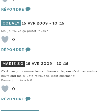
RÉPONDRE
COLALY
15 AVR 2009 -
10 :15
Moi je trouve ça plutôt réussi!
0
RÉPONDRE
MARIE SO
15 AVR 2009 -
10 :15
C’est tres joli comme tenue!! Meme si le jean n’est pas vraiment
boyfriend mais juste retroussé, c’est charmant!
Bonne journée à toi!
0
RÉPONDRE