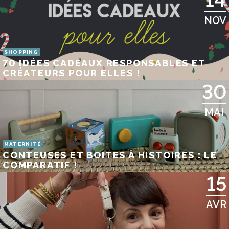
NOV
SHOPPING
70 IDÉES CADEAUX RESPONSABLES ET
CRÉATEURS POUR ELLES !
30
MAI
MATERNITÉ
CONTEUSES ET BOITES À HISTOIRES : LE
COMPARATIF !
15
AVR