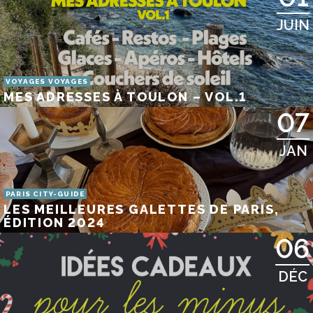
JUIN
VOYAGES VOYAGES
MES ADRESSES À TOULON – VOL.1
07
JAN
PARIS CITY-GUIDE
LES MEILLEURES GALETTES DE PARIS,
ÉDITION 2024
06
DÉC