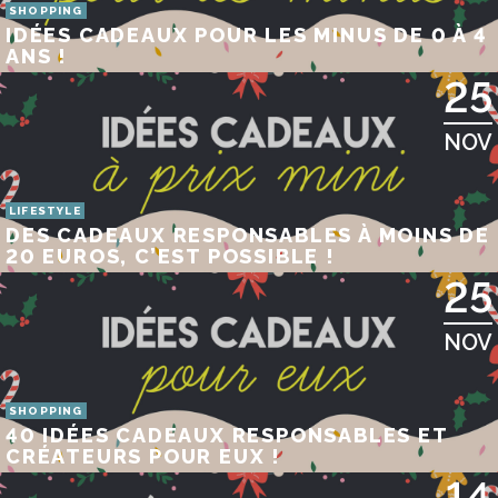
SHOPPING
IDÉES CADEAUX POUR LES MINUS DE 0 À 4
ANS !
25
NOV
LIFESTYLE
DES CADEAUX RESPONSABLES À MOINS DE
20 EUROS, C’EST POSSIBLE !
25
NOV
SHOPPING
40 IDÉES CADEAUX RESPONSABLES ET
CRÉATEURS POUR EUX !
14