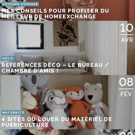
VOYAGES VOYAGES
MES CONSEILS POUR PROFITER DU
MEILLEUR DE HOMEEXCHANGE
10
AVR
DÉCO
RÉFÉRENCES DÉCO – LE BUREAU /
CHAMBRE D’AMIS !
08
FÉV
MATERNITÉ
4 SITES OÙ LOUER DU MATÉRIEL DE
PUÉRICULTURE