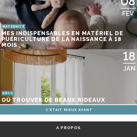
08
FÉV
MATERNITÉ
MES INDISPENSABLES EN MATÉRIEL DE
PUÉRICULTURE DE LA NAISSANCE À 18
MOIS
18
JAN
DÉCO
OÙ TROUVER DE BEAUX RIDEAUX
C'ÉTAIT MIEUX AVANT
A PROPOS