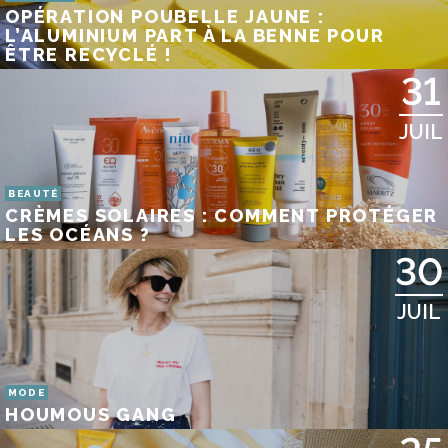
OPÉRATION POUBELLE JAUNE :
L’ALUMINIUM PART À LA BENNE POUR
ÊTRE RECYCLÉ !
31
JUIL
BEAUTÉ
CRÈMES SOLAIRES : COMMENT PROTÉGER
LES OCÉANS ?
30
JUIL
MODE
HOUMOUS GANG