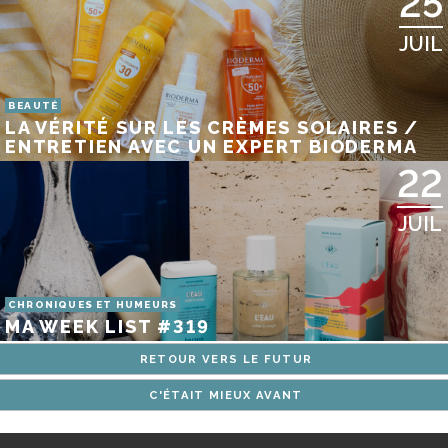
25
JUIL
BEAUTÉ
LA VÉRITÉ SUR LES CRÈMES SOLAIRES /
ENTRETIEN AVEC UN EXPERT BIODERMA
22
JUIL
CHRONIQUES ET HUMEURS
MA WEEK LIST #319
RETOUR VERS LE FUTUR
C'ÉTAIT MIEUX AVANT