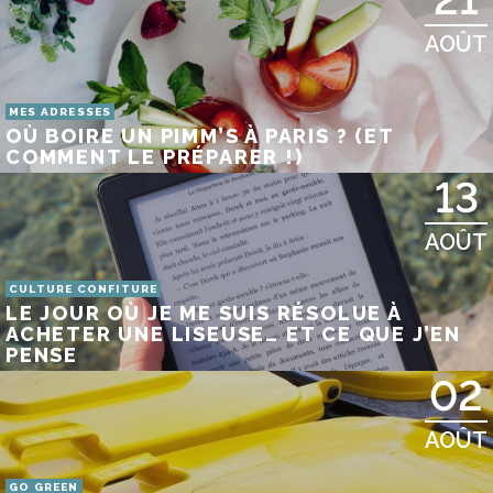
AOÛT
MES ADRESSES
OÙ BOIRE UN PIMM’S À PARIS ? (ET
COMMENT LE PRÉPARER !)
13
AOÛT
CULTURE CONFITURE
LE JOUR OÙ JE ME SUIS RÉSOLUE À
ACHETER UNE LISEUSE… ET CE QUE J’EN
PENSE
02
AOÛT
GO GREEN