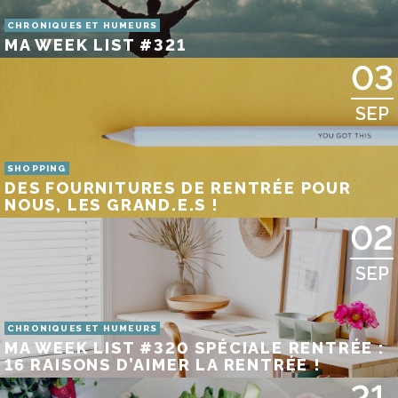
CHRONIQUES ET HUMEURS
MA WEEK LIST #321
03
SEP
SHOPPING
DES FOURNITURES DE RENTRÉE POUR
NOUS, LES GRAND.E.S !
02
SEP
CHRONIQUES ET HUMEURS
MA WEEK LIST #320 SPÉCIALE RENTRÉE :
16 RAISONS D’AIMER LA RENTRÉE !
21