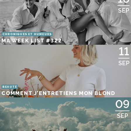
SEP
CHRONIQUES ET HUMEURS
MA WEEK LIST #322
11
SEP
BEAUTÉ
COMMENT J’ENTRETIENS MON BLOND
09
SEP