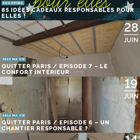
SHOPPING
85 IDÉES CADEAUX RESPONSABLES POUR
ELLES !
28
JUIN
3615 MA VIE
QUITTER PARIS / EPISODE 7 – LE
CONFORT INTÉRIEUR
19
JUIN
3615 MA VIE
QUITTER PARIS / EPISODE 6 – UN
CHANTIER RESPONSABLE ?
14