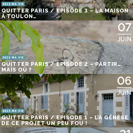
3615 MA VIE
QUITTER PARIS / EPISODE 3 – LA MAISON
À TOULON…
07
JUIN
3615 MA VIE
QUITTER PARIS / EPISODE 2 – PARTIR…
MAIS OÙ ?
06
JUIN
3615 MA VIE
QUITTER PARIS / EPISODE 1 – LA GÉNÈSE
DE CE PROJET UN PEU FOU !