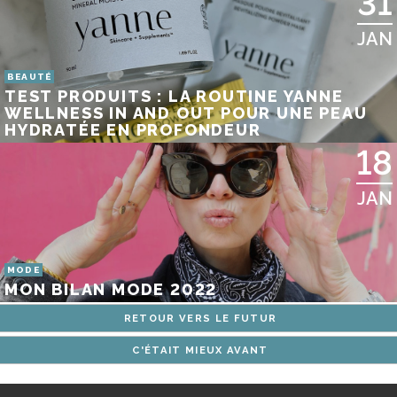
31
JAN
BEAUTÉ
TEST PRODUITS : LA ROUTINE YANNE
WELLNESS IN AND OUT POUR UNE PEAU
HYDRATÉE EN PROFONDEUR
18
JAN
MODE
MON BILAN MODE 2022
RETOUR VERS LE FUTUR
C'ÉTAIT MIEUX AVANT