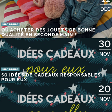
DÉC
SHOPPING
OÙ ACHETER DES JOUETS DE BONNE
QUALITÉ EN SECONDE MAIN ?
30
NOV
SHOPPING
50 IDÉES DE CADEAUX RESPONSABLES
POUR EUX
20
NOV