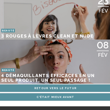
23
FÉV
BEAUTÉ
3 ROUGES À LÈVRES CLEAN ET NUDE
08
FÉV
BEAUTÉ
4 DÉMAQUILLANTS EFFICACES EN UN
SEUL PRODUIT, UN SEUL PASSAGE !
RETOUR VERS LE FUTUR
C'ÉTAIT MIEUX AVANT