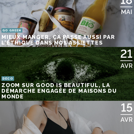
MAI
GO GREEN
MIEUX MANGER, ÇA PASSE AUSSI PAR
L’ÉTHIQUE DANS NOS ASSIETTES
21
AVR
DÉCO
ZOOM SUR GOOD IS BEAUTIFUL, LA
DÉMARCHE ENGAGÉE DE MAISONS DU
MONDE
15
AVR