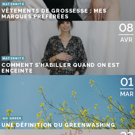
MATERNITÉ
VÊTEMENTS DE GROSSESSE : MES
MARQUES PRÉFÉRÉES
08
AVR
MATERNITÉ
COMMENT S’HABILLER QUAND ON EST
ENCEINTE
01
MAR
GO GREEN
UNE DÉFINITION DU GREENWASHING