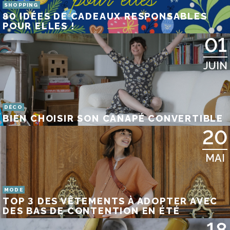
SHOPPING
80 IDÉES DE CADEAUX RESPONSABLES
POUR ELLES !
01
JUIN
DÉCO
BIEN CHOISIR SON CANAPÉ CONVERTIBLE
20
MAI
MODE
TOP 3 DES VÊTEMENTS À ADOPTER AVEC
DES BAS DE CONTENTION EN ÉTÉ
18