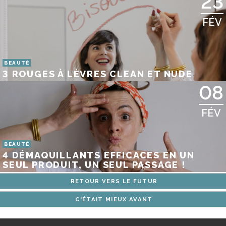
23
FÉV
BEAUTÉ
3 ROUGES À LÈVRES CLEAN ET NUDE
08
FÉV
BEAUTÉ
4 DÉMAQUILLANTS EFFICACES EN UN
SEUL PRODUIT, UN SEUL PASSAGE !
RETOUR VERS LE FUTUR
C'ÉTAIT MIEUX AVANT