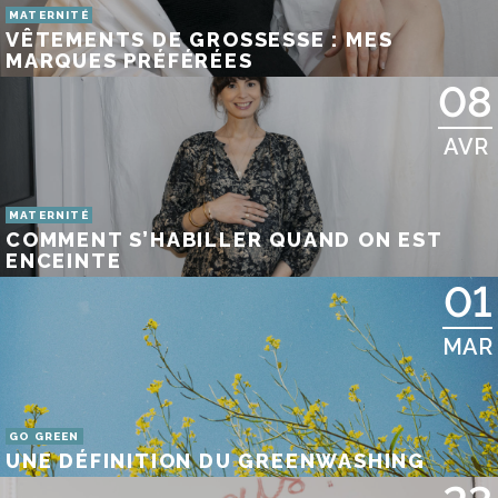
MATERNITÉ
VÊTEMENTS DE GROSSESSE : MES
MARQUES PRÉFÉRÉES
08
AVR
MATERNITÉ
COMMENT S’HABILLER QUAND ON EST
ENCEINTE
01
MAR
GO GREEN
UNE DÉFINITION DU GREENWASHING