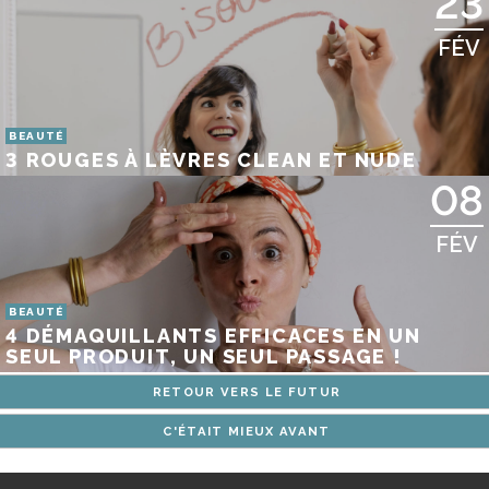
23
FÉV
BEAUTÉ
3 ROUGES À LÈVRES CLEAN ET NUDE
08
FÉV
BEAUTÉ
4 DÉMAQUILLANTS EFFICACES EN UN
SEUL PRODUIT, UN SEUL PASSAGE !
RETOUR VERS LE FUTUR
C'ÉTAIT MIEUX AVANT