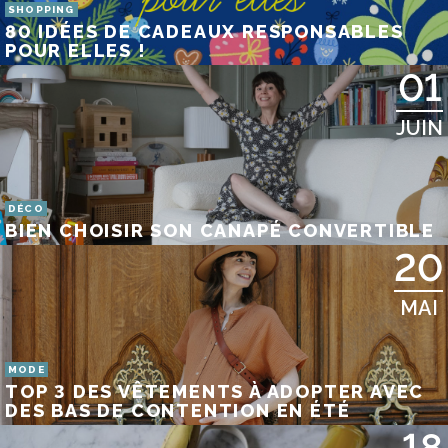
SHOPPING
80 IDÉES DE CADEAUX RESPONSABLES
POUR ELLES !
01
JUIN
DÉCO
BIEN CHOISIR SON CANAPÉ CONVERTIBLE
20
MAI
MODE
TOP 3 DES VÊTEMENTS À ADOPTER AVEC
DES BAS DE CONTENTION EN ÉTÉ
18