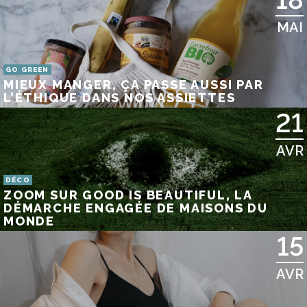
MAI
GO GREEN
MIEUX MANGER, ÇA PASSE AUSSI PAR
L’ÉTHIQUE DANS NOS ASSIETTES
21
AVR
DÉCO
ZOOM SUR GOOD IS BEAUTIFUL, LA
DÉMARCHE ENGAGÉE DE MAISONS DU
MONDE
15
AVR