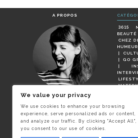
A PROPOS
CATÉGO
3615 
BEAUTÉ
CHEZ D
HUMEUR
CULT
GO G
IN
INTERV
LIFEST
MATERN
MODE
We value your privacy
(BUT G
JE M’APPELLE DELPHINE MAIS
MAGOT 
C’EST
©CAMILLE COLLIN
QUI A
We use cookies to enhance your browsing
PARI
PRIS CETTE PHOTO !
experience, serve personalized ads or content,
RESTA
and analyze our traffic. By clicking "Accept All",
PRESSE 
you consent to our use of cookies.
SALONS
VIDÉOS