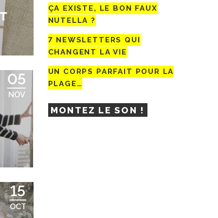
ÇA EXISTE, LE BON FAUX
T
NUTELLA ?
7 NEWSLETTERS QUI
CHANGENT LA VIE
UN CORPS PARFAIT POUR LA
05
PLAGE…
NOV
MONTEZ LE SON !
15
OCT