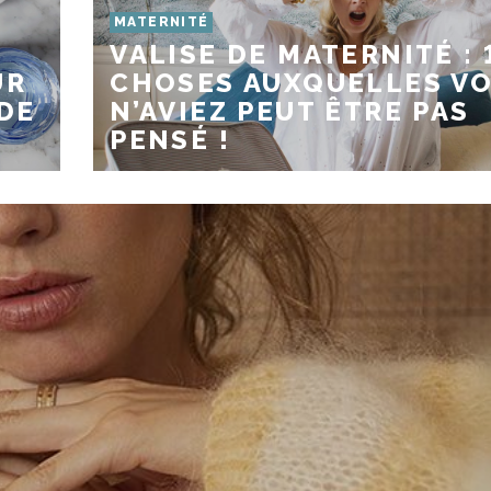
MATERNITÉ
VALISE DE MATERNITÉ : 
UR
CHOSES AUXQUELLES V
DE
N’AVIEZ PEUT ÊTRE PAS
PENSÉ !