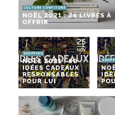
CULTURE CONFITURE
NOËL 2021 : 24 LIVRES À
OFFRIR
25
NOV
SHOPPING
NOËL 2021 : 60
SHOPP
IDÉES CADEAUX
NOË
RESPONSABLES
IDÉ
POUR LUI
POU