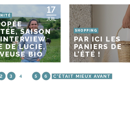
17
NITÉ
JUIL
POPÉE
TÉE, SAISON
SHOPPING
 INTERVIEW
PAR ICI LES
E DE LUCIE,
PANIERS DE
VEUSE BIO
L’ÉTÉ !
2
3
4
5
6
C'ÉTAIT MIEUX AVANT