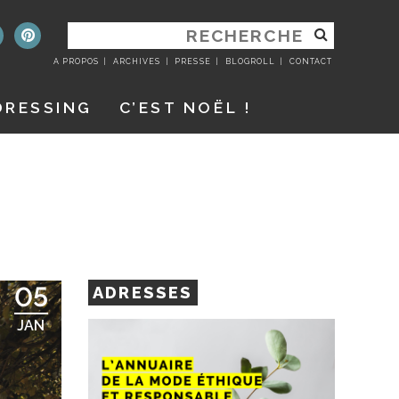
RECHERCHER
:
A PROPOS
ARCHIVES
PRESSE
BLOGROLL
CONTACT
DRESSING
C’EST NOËL !
05
ADRESSES
JAN