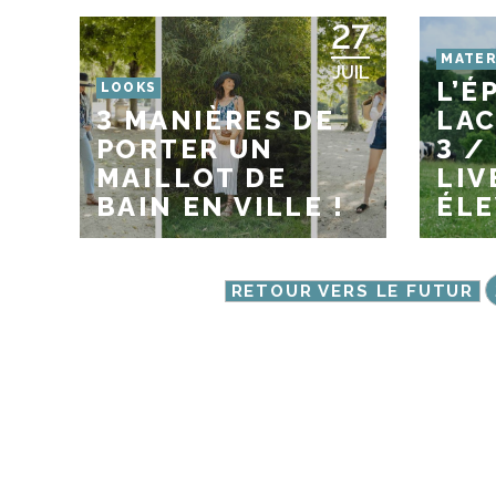
27
MATER
JUIL
L’É
LOOKS
3 MANIÈRES DE
LAC
PORTER UN
3 /
MAILLOT DE
LIV
BAIN EN VILLE !
ÉLE
RETOUR VERS LE FUTUR