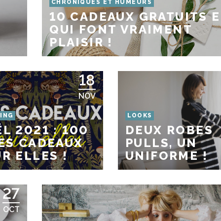
CHRONIQUES ET HUMEURS
10 CADEAUX GRATUITS E
QUI FONT VRAIMENT
PLAISIR !
18
NOV
ING
LOOKS
L 2021 : 100
DEUX ROBES
ES CADEAUX
PULLS, UN
R ELLES !
UNIFORME !
27
OCT