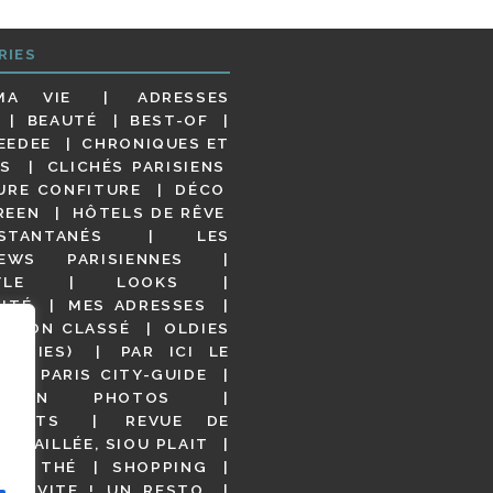
RIES
MA VIE
ADRESSES
BEAUTÉ
BEST-OF
EEDEE
CHRONIQUES ET
S
CLICHÉS PARISIENS
URE CONFITURE
DÉCO
REEN
HÔTELS DE RÊVE
STANTANÉS
LES
IEWS PARISIENNES
YLE
LOOKS
ITÉ
MES ADRESSES
NON CLASSÉ
OLDIES
OODIES)
PAR ICI LE
!
PARIS CITY-GUIDE
S EN PHOTOS
URANTS
REVUE DE
DÉTAILLÉE, SIOU PLAIT
 DE THÉ
SHOPPING
VITE ! UN RESTO