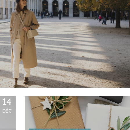
14
DÉC