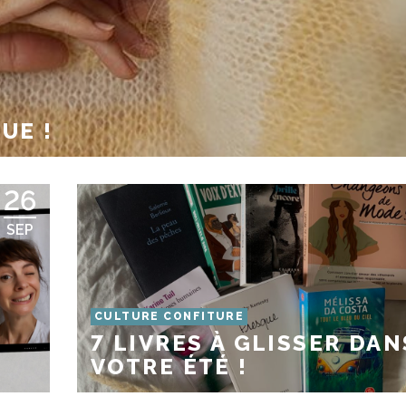
UE !
26
SEP
CULTURE CONFITURE
7 LIVRES À GLISSER DAN
VOTRE ÉTÉ !