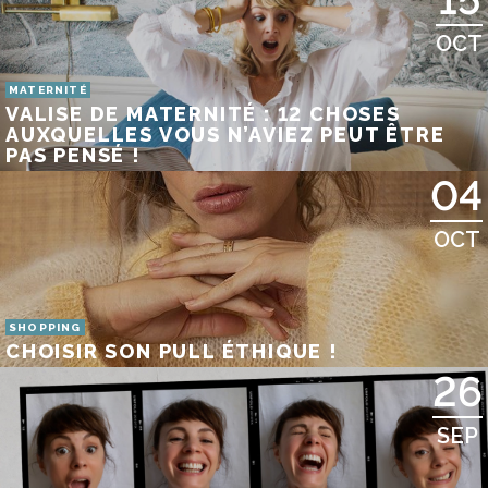
OCT
MATERNITÉ
VALISE DE MATERNITÉ : 12 CHOSES
AUXQUELLES VOUS N’AVIEZ PEUT ÊTRE
PAS PENSÉ !
04
OCT
SHOPPING
CHOISIR SON PULL ÉTHIQUE !
26
SEP