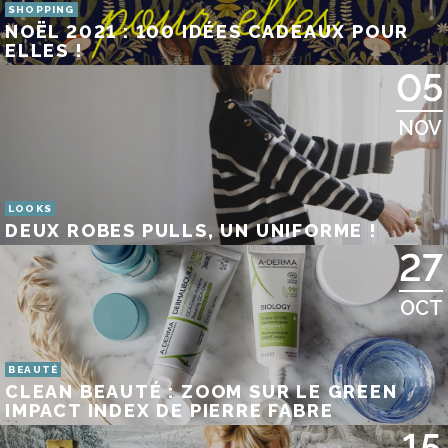
SHOPPING
NOËL 2021 : 100 IDÉES CADEAUX POUR
ELLES !
05
NOV
LOOKS
DEUX ROBES PULLS, UN UNIFORME !
27
OCT
BEAUTÉ
CLEAN BEAUTÉ : ZOOM SUR LE GREEN
IMPACT INDEX DE PIERRE FABRE
15