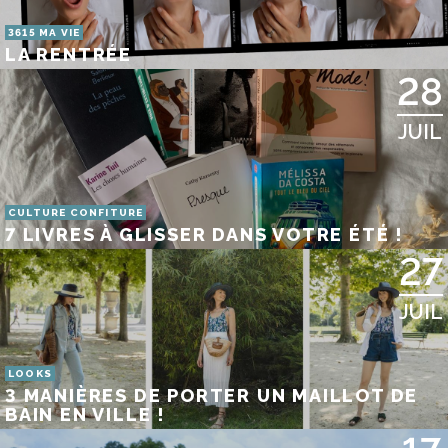
3615 MA VIE
LA RENTRÉE
28
JUIL
CULTURE CONFITURE
7 LIVRES À GLISSER DANS VOTRE ÉTÉ !
27
JUIL
LOOKS
3 MANIÈRES DE PORTER UN MAILLOT DE
BAIN EN VILLE !