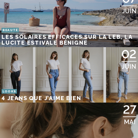
JUIN
BEAUTÉ
LES SOLAIRES EFFICACES SUR LA LEB, LA
LUCITE ESTIVALE BÉNIGNE
02
JUIN
LOOKS
4 JEANS QUE J’AIME BIEN
27
MAI