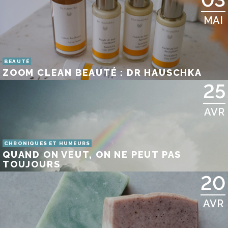
MAI
BEAUTÉ
ZOOM CLEAN BEAUTÉ : DR HAUSCHKA
25
AVR
CHRONIQUES ET HUMEURS
QUAND ON VEUT, ON NE PEUT PAS
TOUJOURS
20
AVR