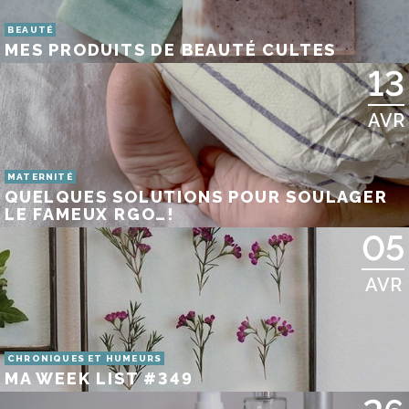
BEAUTÉ
MES PRODUITS DE BEAUTÉ CULTES
13
AVR
MATERNITÉ
QUELQUES SOLUTIONS POUR SOULAGER
LE FAMEUX RGO…!
05
AVR
CHRONIQUES ET HUMEURS
MA WEEK LIST #349