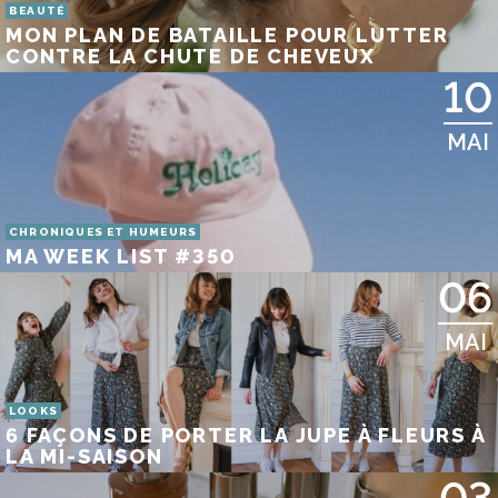
BEAUTÉ
MON PLAN DE BATAILLE POUR LUTTER
CONTRE LA CHUTE DE CHEVEUX
10
MAI
CHRONIQUES ET HUMEURS
MA WEEK LIST #350
06
MAI
LOOKS
6 FAÇONS DE PORTER LA JUPE À FLEURS À
LA MI-SAISON
03