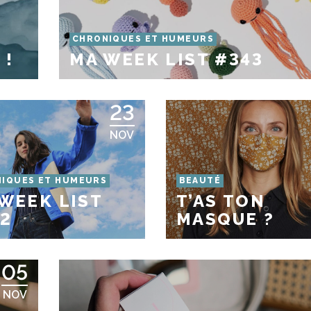
CHRONIQUES ET HUMEURS
 !
MA WEEK LIST #343
23
NOV
IQUES ET HUMEURS
BEAUTÉ
WEEK LIST
T’AS TON
2
MASQUE ?
05
NOV