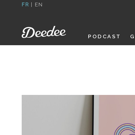
Aller
FR
|
EN
au
contenu
PODCAST
G