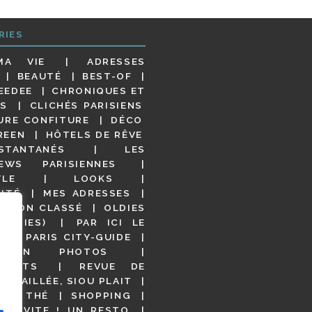
RIES
MA VIE
ADRESSES
BEAUTÉ
BEST-OF
EEDEE
CHRONIQUES ET
S
CLICHÉS PARISIENS
URE CONFITURE
DÉCO
REEN
HÔTELS DE RÊVE
STANTANÉS
LES
IEWS PARISIENNES
YLE
LOOKS
ITÉ
MES ADRESSES
NON CLASSÉ
OLDIES
OODIES)
PAR ICI LE
!
PARIS CITY-GUIDE
S EN PHOTOS
URANTS
REVUE DE
DÉTAILLÉE, SIOU PLAIT
 DE THÉ
SHOPPING
VITE ! UN RESTO