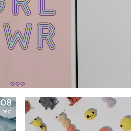
08
DÉC