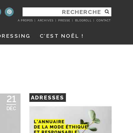
RECHERCHER
:
A PROPOS
ARCHIVES
PRESSE
BLOGROLL
CONTACT
DRESSING
C’EST NOËL !
21
ADRESSES
DÉC