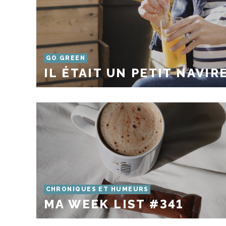
GO GREEN
IL ÉTAIT UN PETIT NAVIR
CHRONIQUES ET HUMEURS
MA WEEK LIST #341