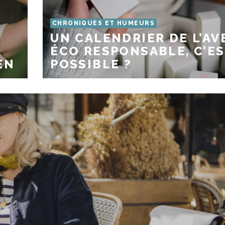
CHRONIQUES ET HUMEURS
UN CALENDRIER DE L’AV
ÉCO RESPONSABLE, C’E
EN
POSSIBLE ?