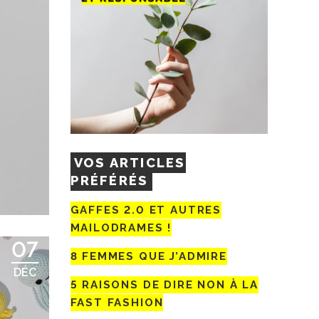
VOS ARTICLES
PRÉFÉRÉS
GAFFES 2.0 ET AUTRES
MAILODRAMES !
07
8 FEMMES QUE J’ADMIRE
DÉC
5 RAISONS DE DIRE NON À LA
FAST FASHION