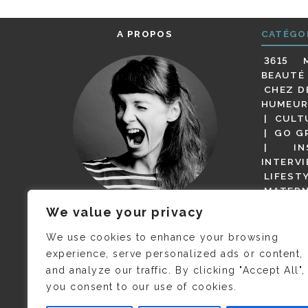
A PROPOS
CATÉGO
3615 
BEAUTÉ
CHEZ D
HUMEUR
CULT
GO G
IN
INTERV
LIFEST
MATERN
MODE
We value your privacy
(BUT G
JE M’APPELLE DELPHINE MAIS
MAGOT 
C’EST
©CAMILLE COLLIN
QUI A
We use cookies to enhance your browsing
PARI
PRIS CETTE PHOTO !
experience, serve personalized ads or content,
RESTA
and analyze our traffic. By clicking "Accept All",
PRESSE 
you consent to our use of cookies.
SALONS
VIDÉOS