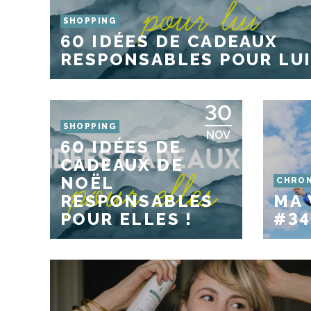
SHOPPING
60 IDÉES DE CADEAUX
RESPONSABLES POUR LUI
30
SHOPPING
NOV
60 IDÉES DE
CADEAUX DE
NOËL
CHRON
RESPONSABLES
MA 
POUR ELLES !
#34