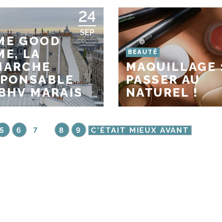
24
SEP
ME GOOD
E, LA
BEAUTÉ
MARCHE
MAQUILLAGE 
SPONSABLE
PASSER AU
BHV MARAIS
NATUREL !
5
6
7
8
9
C'ÉTAIT MIEUX AVANT