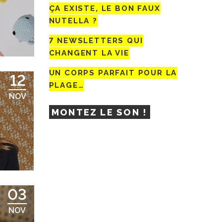
ÇA EXISTE, LE BON FAUX
NUTELLA ?
7 NEWSLETTERS QUI
CHANGENT LA VIE
UN CORPS PARFAIT POUR LA
12
PLAGE…
NOV
MONTEZ LE SON !
03
NOV