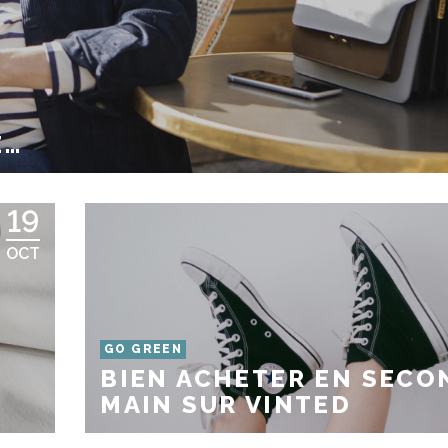
E…
19
OCT
GO GREEN
BIEN ACHETER EN SECO
MAIN SUR VINTED