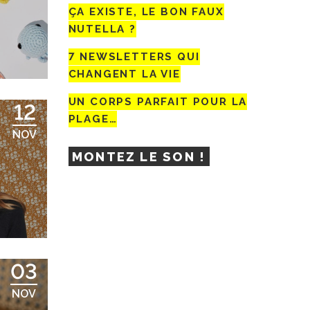
ÇA EXISTE, LE BON FAUX
NUTELLA ?
7 NEWSLETTERS QUI
CHANGENT LA VIE
UN CORPS PARFAIT POUR LA
12
PLAGE…
NOV
MONTEZ LE SON !
03
NOV