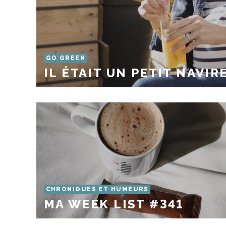
GO GREEN
IL ÉTAIT UN PETIT NAVIR
CHRONIQUES ET HUMEURS
MA WEEK LIST #341