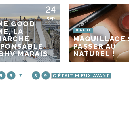
24
SEP
ME GOOD
E, LA
BEAUTÉ
MARCHE
MAQUILLAGE 
SPONSABLE
PASSER AU
BHV MARAIS
NATUREL !
5
6
7
8
9
C'ÉTAIT MIEUX AVANT