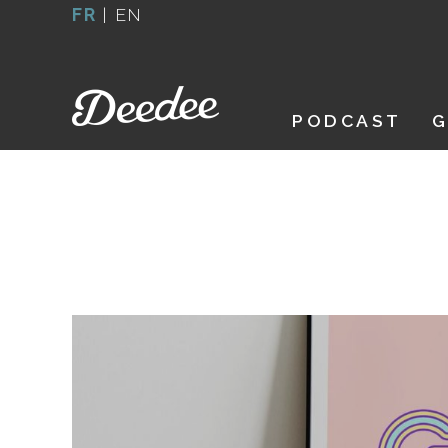
Aller
FR
|
EN
au
contenu
PODCAST
G