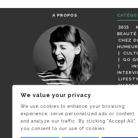
A PROPOS
CATÉGO
3615 
BEAUTÉ
CHEZ D
HUMEUR
CULT
GO G
IN
INTERV
LIFEST
MATERN
MODE
We value your privacy
(BUT G
JE M’APPELLE DELPHINE MAIS
MAGOT 
C’EST
©CAMILLE COLLIN
QUI A
We use cookies to enhance your browsing
PARI
PRIS CETTE PHOTO !
experience, serve personalized ads or content,
RESTA
and analyze our traffic. By clicking "Accept All",
PRESSE 
you consent to our use of cookies.
SALONS
VIDÉOS