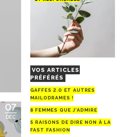
VOS ARTICLES
PRÉFÉRÉS
GAFFES 2.0 ET AUTRES
MAILODRAMES !
07
8 FEMMES QUE J’ADMIRE
DÉC
5 RAISONS DE DIRE NON À LA
FAST FASHION