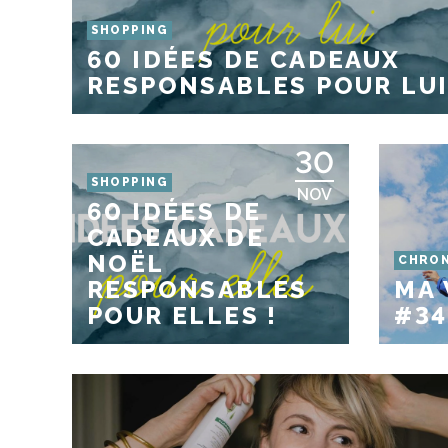
SHOPPING
60 IDÉES DE CADEAUX
RESPONSABLES POUR LUI
30
SHOPPING
NOV
60 IDÉES DE
CADEAUX DE
NOËL
CHRON
RESPONSABLES
MA 
POUR ELLES !
#34