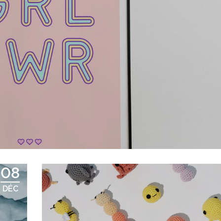
08
DÉC