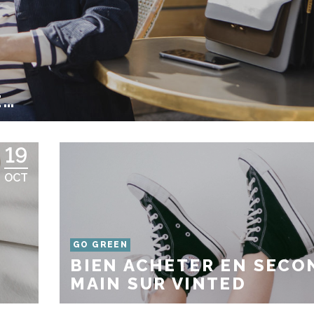
E…
19
OCT
GO GREEN
BIEN ACHETER EN SECO
MAIN SUR VINTED