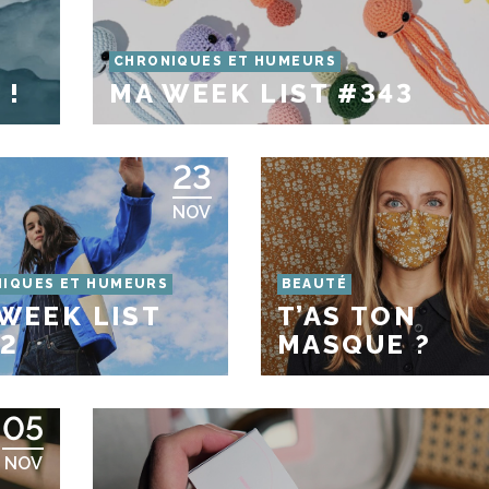
CHRONIQUES ET HUMEURS
 !
MA WEEK LIST #343
23
NOV
IQUES ET HUMEURS
BEAUTÉ
WEEK LIST
T’AS TON
2
MASQUE ?
05
NOV