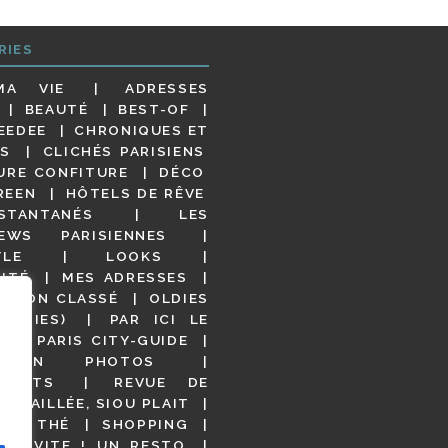
RIES
MA VIE
ADRESSES
BEAUTÉ
BEST-OF
EEDEE
CHRONIQUES ET
S
CLICHÉS PARISIENS
URE CONFITURE
DÉCO
REEN
HÔTELS DE RÊVE
STANTANÉS
LES
IEWS PARISIENNES
YLE
LOOKS
ITÉ
MES ADRESSES
NON CLASSÉ
OLDIES
OODIES)
PAR ICI LE
!
PARIS CITY-GUIDE
S EN PHOTOS
URANTS
REVUE DE
DÉTAILLÉE, SIOU PLAIT
 DE THÉ
SHOPPING
VITE ! UN RESTO