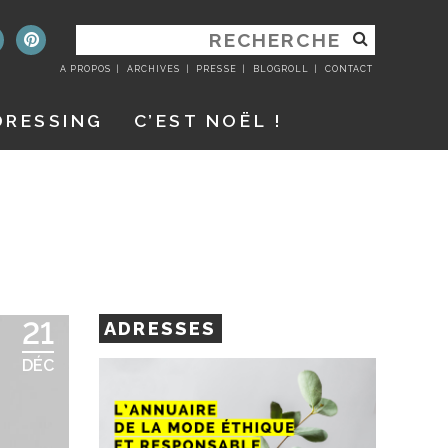
RECHERCHER
:
A PROPOS
ARCHIVES
PRESSE
BLOGROLL
CONTACT
DRESSING
C’EST NOËL !
21
ADRESSES
DÉC