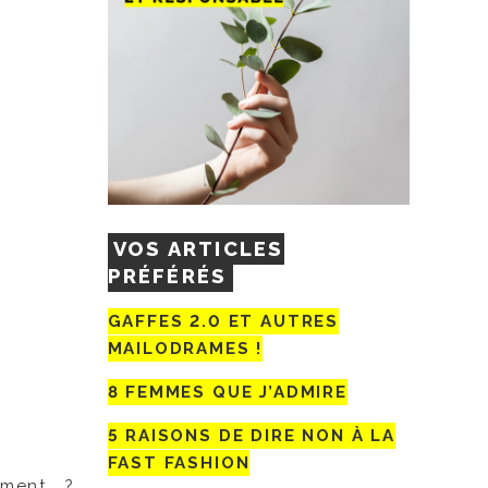
VOS ARTICLES
PRÉFÉRÉS
GAFFES 2.0 ET AUTRES
MAILODRAMES !
8 FEMMES QUE J’ADMIRE
5 RAISONS DE DIRE NON À LA
FAST FASHION
ement, ?