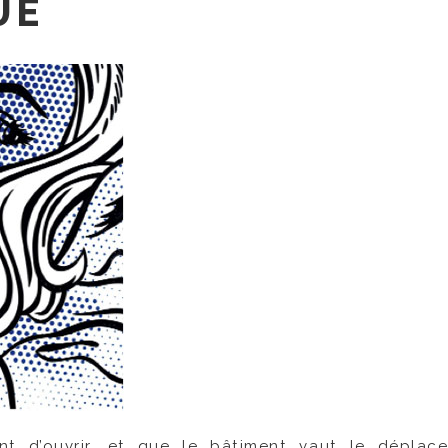
UE
nt d’ouvrir, et que le bâtiment vaut le déplac