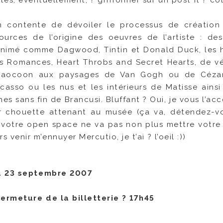
n contente de dévoiler le processus de créatio
ources de l’origine des oeuvres de l’artiste : des
animé comme Dagwood, Tintin et Donald Duck, les 
s Romances, Heart Throbs and Secret Hearts, de vé
 Laocoon aux paysages de Van Gogh ou de Cézan
casso ou les nus et les intérieurs de Matisse ainsi
 sans fin de Brancusi. Bluffant ? Oui, je vous l’acc
er chouette attenant au musée (ça va, détendez-v
r votre open space ne va pas non plus mettre votr
 venir m’ennuyer Mercutio, je t’ai ? l’oeil :))
au 23 septembre 2007
ermeture de la billetterie ? 17h45