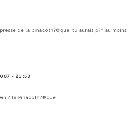
presse de la pinacoth?©que, tu aurais p?ª au moins
2007 -
21 :53
tein ? la Pinacoth?®que