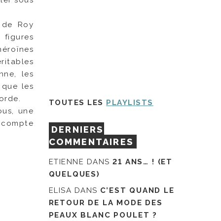
n de Roy
 figures
héroïnes
ritables
ne, les
 que les
orde.
TOUTES LES
PLAYLISTS
ous, une
e compte
DERNIERS
COMMENTAIRES
ETIENNE
DANS
21 ANS… ! (ET
QUELQUES)
ELISA
DANS
C’EST QUAND LE
RETOUR DE LA MODE DES
PEAUX BLANC POULET ?