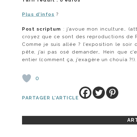
Plus d’infos
?
Post scriptum
: j’avoue mon inculture… (at
croyez que ce sont des reproductions de R
Comme je suis allée ? l’exposition le soir 
pête, j’ai pas osé demander… Hein que c
entier (comment ça, j’exagère un chouïa ?!).
0
PARTAGER L'ARTICLE
ART