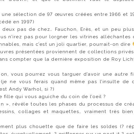
 une sélection de 97 œuvres créées entre 1966 et 1
écédé en 1997)
 deux pas de chez… Fauchon, Erès, et un peu plus 
us n’irez pas pour lorgner les vitrines alléchantes 
ables, mais c’est un joli quartier, pourrait-on dire
euvres présentées proviennent de collections privés
sans compter que la dernière exposition de Roy Lich
on, vous pourrez vous targuer d’avoir une autre f
 (je ne vous ferais quand même pas l’insulte de 
st Andy Warhol, si ?)
e fille qui vous aguiche du coin de l’oeil ?
ion », révèle toutes les phases du processus de cré
dessins, collages et maquettes… vraiment très bien 
lement plus chouette que de faire les soldes (? ré
s, éventuellement, ? griffonner sur un post it ? col