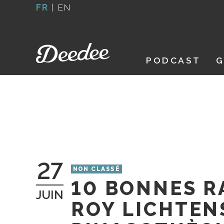
Aller
FR
|
EN
au
contenu
PODCAST
G
27
NON CLASSÉ
10 BONNES R
JUIN
ROY LICHTENS