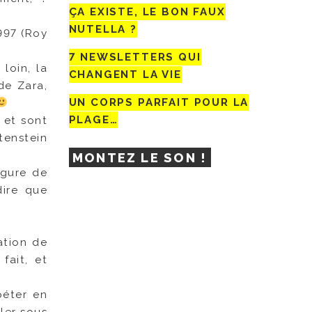
ÇA EXISTE, LE BON FAUX
NUTELLA ?
997 (Roy
7 NEWSLETTERS QUI
loin, la
CHANGENT LA VIE
de Zara,
UN CORPS PARFAIT POUR LA
PLAGE…
 et sont
tenstein
MONTEZ LE SON !
igure de
dire que
ation de
fait, et
péter en
ler sous