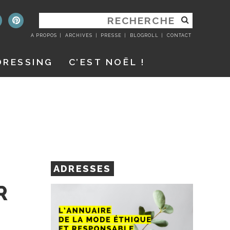
RECHERCHER
:
A PROPOS
ARCHIVES
PRESSE
BLOGROLL
CONTACT
DRESSING
C’EST NOËL !
ADRESSES
R