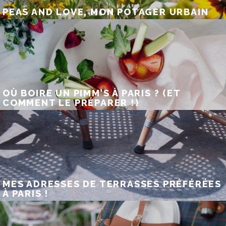
PEAS AND LOVE, MON POTAGER URBAIN
OÙ BOIRE UN PIMM’S À PARIS ? (ET
COMMENT LE PRÉPARER !)
MES ADRESSES DE TERRASSES PRÉFÉRÉES
À PARIS !