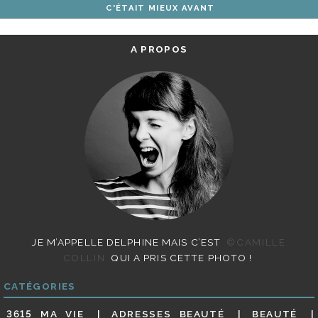
C'ÉTAIT MIEUX AVANT
ARTICLES
A PROPOS
JE M’APPELLE DELPHINE MAIS C’EST
©CAMILLE
COLLIN
QUI A PRIS CETTE PHOTO !
CATÉGORIES
3615 MA VIE
ADRESSES BEAUTÉ
BEAUTÉ