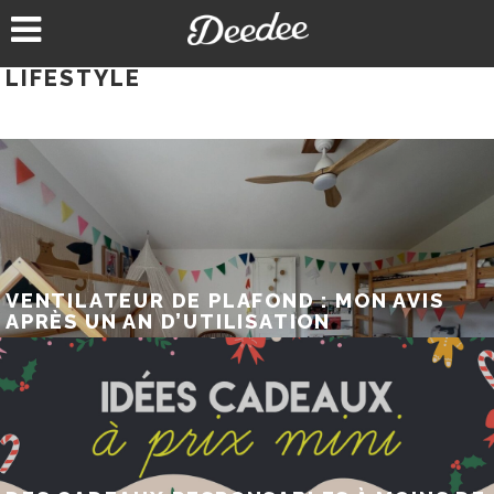
Aller
au
contenu
LIFESTYLE
VENTILATEUR DE PLAFOND : MON AVIS
APRÈS UN AN D’UTILISATION