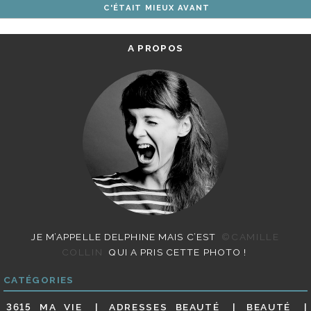
C'ÉTAIT MIEUX AVANT
ARTICLES
A PROPOS
JE M’APPELLE DELPHINE MAIS C’EST
©CAMILLE
COLLIN
QUI A PRIS CETTE PHOTO !
CATÉGORIES
3615 MA VIE
ADRESSES BEAUTÉ
BEAUTÉ