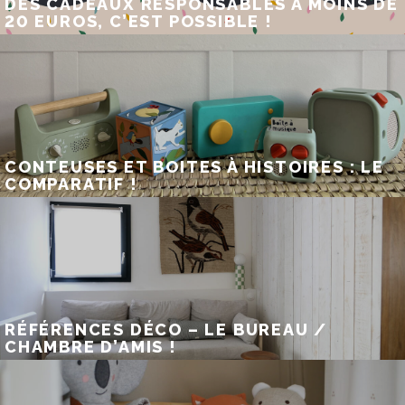
DES CADEAUX RESPONSABLES À MOINS DE
20 EUROS, C’EST POSSIBLE !
CONTEUSES ET BOITES À HISTOIRES : LE
COMPARATIF !
RÉFÉRENCES DÉCO – LE BUREAU /
CHAMBRE D’AMIS !