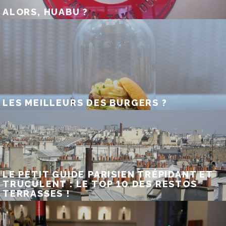
ALORS, HUABU ?
LES MEILLEURS DES BURGERS ?
LE PETIT GUIDE PARISIEN TRÉPIDANT ET
TRUCULENT : LE TOP 10 DES RESTOS
TERRASSES !