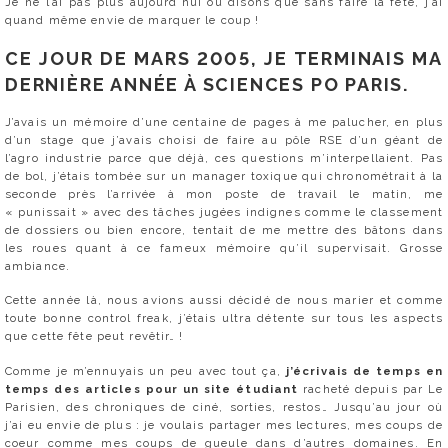
Je ne l’ai pas plus aujourd’hui ou disons que sans faire la fête, j’ai
quand même envie de marquer le coup !
CE JOUR DE MARS 2005, JE TERMINAIS MA
DERNIÈRE ANNÉE À SCIENCES PO PARIS.
J’avais un mémoire d’une centaine de pages à me palucher, en plus
d’un stage que j’avais choisi de faire au pôle RSE d’un géant de
l’agro industrie parce que déjà, ces questions m’interpellaient. Pas
de bol, j’étais tombée sur un manager toxique qui chronométrait à la
seconde près l’arrivée à mon poste de travail le matin, me
« punissait » avec des tâches jugées indignes comme le classement
de dossiers ou bien encore, tentait de me mettre des bâtons dans
les roues quant à ce fameux mémoire qu’il supervisait. Grosse
ambiance.
Cette année là, nous avions aussi décidé de nous marier et comme
toute bonne control freak, j’étais ultra détente sur tous les aspects
que cette fête peut revêtir… !
Comme je m’ennuyais un peu avec tout ça,
j’écrivais de temps en
temps des articles pour un site étudiant
racheté depuis par Le
Parisien, des chroniques de ciné, sorties, restos… Jusqu’au jour où
j’ai eu envie de plus : je voulais partager mes lectures, mes coups de
coeur comme mes coups de gueule dans d’autres domaines. En