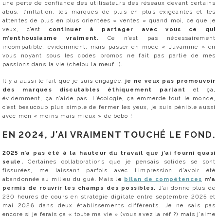
une perte de confiance des utilisateurs des réseaux devant certains
abus, l’inflation, les marques de plus en plus exigeantes et les
attentes de plus en plus orientées « ventes » quand moi, ce que je
veux, c’est
continuer à partager avec vous ce qui
m’enthousiasme vraiment.
Ce n’est pas nécessairement
incompatible, évidemment, mais passer en mode « Juvamine » en
vous noyant sous les codes promos ne fait pas partie de mes
passions dans la vie (chelou la meuf !).
Il y a aussi le fait que je suis engagée,
je ne veux pas promouvoir
des marques discutables éthiquement parlant
et ça,
évidemment, ça n’aide pas. L’écologie, ça emmerde tout le monde,
c’est beaucoup plus simple de fermer les yeux, je suis pénible aussi
avec mon « moins mais mieux » de bobo !
EN 2024, J’AI VRAIMENT TOUCHÉ LE FOND.
2025 n’a pas été à la hauteur du travail que j’ai fourni quasi
seule.
Certaines collaborations que je pensais solides se sont
fissurées, me laissant parfois avec l’impression d’avoir été
abandonnée au milieu du gué. Mais l
e
bilan de compétences
m’a
permis de rouvrir les champs des possibles.
J’ai donné plus de
230 heures de cours en stratégie digitale entre septembre 2025 et
mai 2026 dans deux établissements différents. Je ne sais pas
encore si je ferais ça « toute ma vie » (vous avez la réf ?) mais j’aime