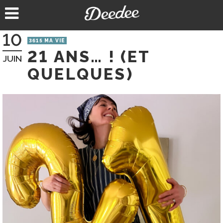
Aller
au
contenu
10
3615 MA VIE
21 ANS… ! (ET
JUIN
QUELQUES)