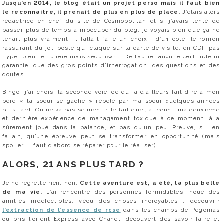
Jusqu’en 2014, le blog était un projet perso mais il faut bien
le reconnaitre, il prenait de plus en plus de place.
J’étais alors
rédactrice en chef du site de Cosmopolitan et si j’avais tenté de
passer plus de temps à m’occuper du blog, je voyais bien que ça ne
tenait plus vraiment. Il fallait faire un choix : d’un côté, le ronron
rassurant du joli poste qui claque sur la carte de visite, en CDI, pas
hyper bien rémunéré mais sécurisant. De l’autre, aucune certitude ni
garantie, que des gros points d’interrogation, des questions et des
doutes.
Bingo, j’ai choisi la seconde voie, ce qui a d’ailleurs fait dire à mon
père « ta soeur se gâche » répété par ma soeur quelques années
plus tard. On ne va pas se mentir, le fait que j’ai connu ma deuxième
et dernière expérience de management toxique à ce moment là a
sûrement joué dans la balance, et pas qu’un peu. Preuve, s’il en
fallait, qu’une épreuve peut se transformer en opportunité (mais
spoiler, il faut d’abord se réparer pour le réaliser).
ALORS, 21 ANS PLUS TARD ?
Je ne regrette rien, non.
Cette aventure est, a été, la plus belle
de ma vie.
J’ai rencontré des personnes formidables, noué des
amitiés indéfectibles, vécu des choses incroyables : découvrir
l’extraction de l’essence de rose
dans les champs de Pegomas
ou pris l’orient Express avec Chanel, découvert des savoir-faire et