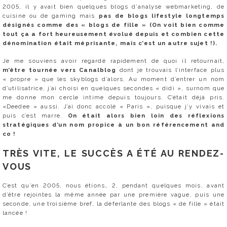
2005, il y avait bien quelques blogs d’analyse webmarketing, de
cuisine ou de gaming mais
pas de blogs lifestyle longtemps
désignés comme des « blogs de fille » (On voit bien comme
tout ça a fort heureusement évolué depuis et combien cette
dénomination était méprisante, mais c’est un autre sujet !).
Je me souviens avoir regardé rapidement de quoi il retournait,
m’être tournée vers Canalblog
dont je trouvais l’interface plus
« propre » que les skyblogs d’alors. Au moment d’entrer un nom
d’utilisatrice, j’ai choisi en quelques secondes « didi », surnom que
me donne mon cercle intime depuis toujours. C’était déjà pris.
«Deedee » aussi. J’ai donc accolé « Paris », puisque j’y vivais et
puis c’est marre.
On était alors bien loin des réflexions
stratégiques d’un nom propice à un bon référencement and
co !
TRÈS VITE, LE SUCCÈS A ÉTÉ AU RENDEZ-
VOUS
C’est qu’en 2005, nous étions… 2, pendant quelques mois, avant
d’être rejointes la même année par une première vague, puis une
seconde, une troisième bref, la déferlante des blogs « de fille » était
lancée !