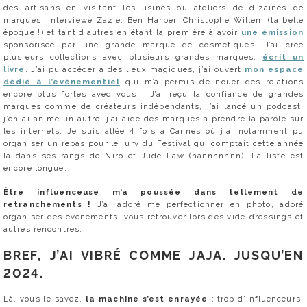
des artisans en visitant les usines ou ateliers de dizaines de
marques, interviewé Zazie, Ben Harper, Christophe Willem (la belle
époque !) et tant d’autres en étant la première à avoir
une émission
sponsorisée par une grande marque de cosmétiques. J’ai créé
plusieurs collections avec plusieurs grandes marques,
écrit un
livre
. J’ai pu accéder à des lieux magiques, j’ai ouvert
mon espace
dédié à l’évènementiel
qui m’a permis de nouer des relations
encore plus fortes avec vous ! J’ai reçu la confiance de grandes
marques comme de créateurs indépendants, j’ai lancé un podcast,
j’en ai animé un autre, j’ai aidé des marques à prendre la parole sur
les internets. Je suis allée 4 fois à Cannes où j’ai notamment pu
organiser un repas pour le jury du Festival qui comptait cette année
là dans ses rangs de Niro et Jude Law (hannnnnnn). La liste est
encore longue.
Être influenceuse m’a poussée dans tellement de
retranchements !
J’ai adoré me perfectionner en photo, adoré
organiser des évènements, vous retrouver lors des vide-dressings et
autres rencontres.
BREF, J’AI VIBRÉ COMME JAJA. JUSQU’EN
2024.
Là, vous le savez,
la machine s’est enrayée :
trop d’influenceurs,