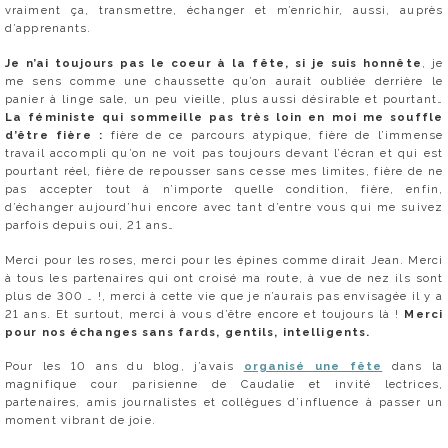
vraiment ça, transmettre, échanger et m’enrichir, aussi, auprès
d’apprenants.
Je n’ai toujours pas le coeur à la fête, si je suis honnête
, je
me sens comme une chaussette qu’on aurait oubliée derrière le
panier à linge sale, un peu vieille, plus aussi désirable et pourtant…
La féministe qui sommeille pas très loin en moi me souffle
d’être fière :
fière de ce parcours atypique, fière de l’immense
travail accompli qu’on ne voit pas toujours devant l’écran et qui est
pourtant réel, fière de repousser sans cesse mes limites, fière de ne
pas accepter tout à n’importe quelle condition, fière, enfin,
d’échanger aujourd’hui encore avec tant d’entre vous qui me suivez
parfois depuis oui, 21 ans…
Merci pour les roses, merci pour les épines comme dirait Jean. Merci
à tous les partenaires qui ont croisé ma route, à vue de nez ils sont
plus de 300 … !, merci à cette vie que je n’aurais pas envisagée il y a
21 ans. Et surtout, merci à vous d’être encore et toujours là !
Merci
pour nos échanges sans fards, gentils, intelligents.
Pour les 10 ans du blog, j’avais
organisé une fête
dans la
magnifique cour parisienne de Caudalie et invité lectrices,
partenaires, amis journalistes et collègues d’influence à passer un
moment vibrant de joie.