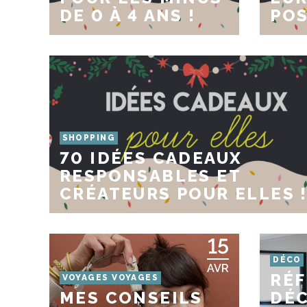
DE 0 À 4 ANS !
POS
SHOPPING
70 IDÉES CADEAUX
RESPONSABLES ET
CRÉATEURS POUR ELLES 
15
DÉCO
AVR
RÉ
VOYAGES VOYAGES
MES CONSEILS
DÉC