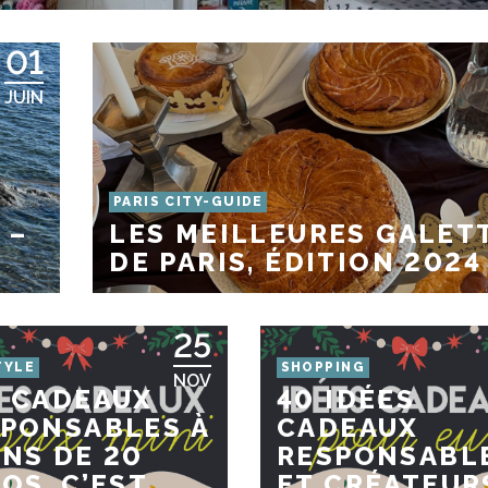
01
JUIN
PARIS CITY-GUIDE
 –
LES MEILLEURES GALET
DE PARIS, ÉDITION 2024
25
TYLE
SHOPPING
NOV
 CADEAUX
40 IDÉES
PONSABLES À
CADEAUX
NS DE 20
RESPONSABL
OS, C’EST
ET CRÉATEUR