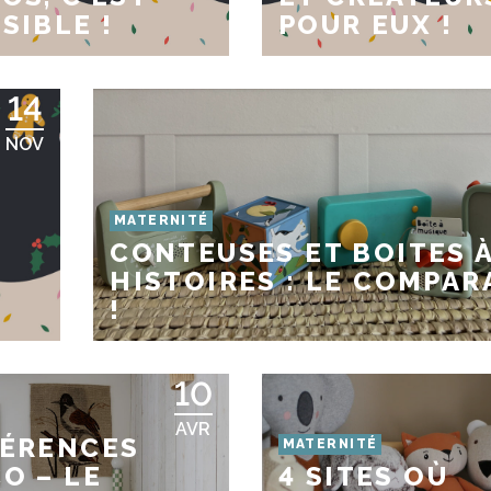
SIBLE !
POUR EUX !
14
NOV
MATERNITÉ
CONTEUSES ET BOITES 
HISTOIRES : LE COMPAR
!
!
10
AVR
FÉRENCES
MATERNITÉ
O – LE
4 SITES OÙ