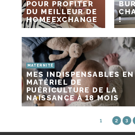
POUR PROFITER
BUR
DU MEILLEUR DE
CHA
HOMEEXCHANGE
!
MATERNITÉ
MES INDISPENSABLES EN
MATÉRIEL DE
PUÉRICULTURE DE LA
NAISSANCE À 18 MOIS
1
2
3