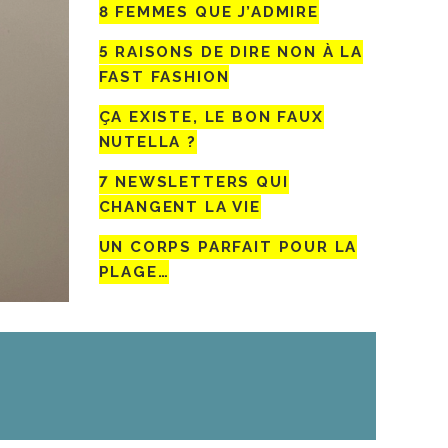
8 FEMMES QUE J’ADMIRE
5 RAISONS DE DIRE NON À LA
FAST FASHION
ÇA EXISTE, LE BON FAUX
NUTELLA ?
7 NEWSLETTERS QUI
CHANGENT LA VIE
UN CORPS PARFAIT POUR LA
PLAGE…