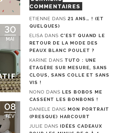
COMMENTAIRES
ETIENNE
DANS
21 ANS… ! (ET
QUELQUES)
30
ELISA
DANS
C’EST QUAND LE
MAI
RETOUR DE LA MODE DES
PEAUX BLANC POULET ?
KARINE
DANS
TUTO : UNE
À
ÉTAGÈRE SUR MESURE, SANS
ATIF
CLOUS, SANS COLLE ET SANS
VIS !
NONO
DANS
LES BOBOS ME
CASSENT LES BONBONS !
08
DANIELE
DANS
MON PORTRAIT
FÉV
(PRESQUE) HARCOURT
JULIE
DANS
IDÉES CADEAUX