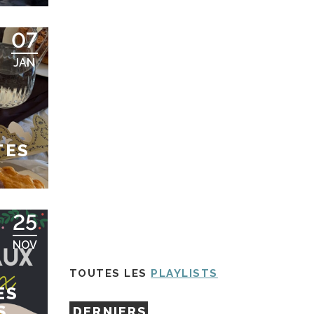
07
JAN
TES
25
NOV
TOUTES LES
PLAYLISTS
ES
S
DERNIERS