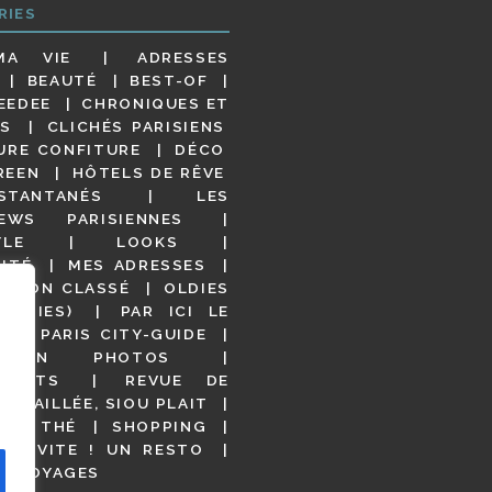
RIES
MA VIE
ADRESSES
BEAUTÉ
BEST-OF
EEDEE
CHRONIQUES ET
S
CLICHÉS PARISIENS
URE CONFITURE
DÉCO
REEN
HÔTELS DE RÊVE
STANTANÉS
LES
IEWS PARISIENNES
YLE
LOOKS
ITÉ
MES ADRESSES
NON CLASSÉ
OLDIES
OODIES)
PAR ICI LE
!
PARIS CITY-GUIDE
S EN PHOTOS
URANTS
REVUE DE
DÉTAILLÉE, SIOU PLAIT
 DE THÉ
SHOPPING
VITE ! UN RESTO
S VOYAGES