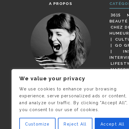
A PROPOS
CATÉGO
3615 
BEAUTÉ
CHEZ D
HUMEUR
CULT
GO G
IN
INTERV
LIFEST
MATERN
MODE
We value your privacy
(BUT G
JE M’APPELLE DELPHINE MAIS
MAGOT 
C’EST
©CAMILLE COLLIN
QUI A
We use cookies to enhance your browsing
PARI
PRIS CETTE PHOTO !
experience, serve personalized ads or content,
RESTA
and analyze our traffic. By clicking "Accept All",
PRESSE 
you consent to our use of cookies.
SALONS
VIDÉOS
VOYAGE
Customize
Reject All
Accept All