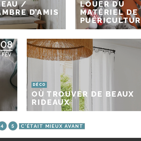
EAU /
LOUER DU
MBRE D’AMIS
MATÉRIEL DE
PUÉRICULTUR
08
FÉV
DÉCO
OÙ TROUVER DE BEAUX
RIDEAUX
4
5
C'ÉTAIT MIEUX AVANT