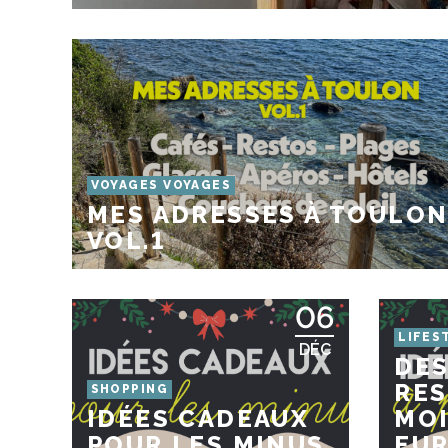
VOYAGES VOYAGES
MES ADRESSES À TOULON
VOL.1
06
LIFES
DÉC
DES
RES
SHOPPING
IDÉES CADEAUX
MOI
POUR LES MINUS
EUR