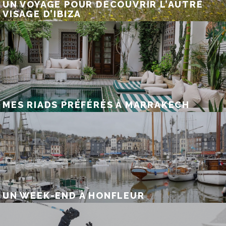
UN VOYAGE POUR DÉCOUVRIR L’AUTRE
VISAGE D’IBIZA
MES RIADS PRÉFÉRÉS À MARRAKECH
UN WEEK-END À HONFLEUR