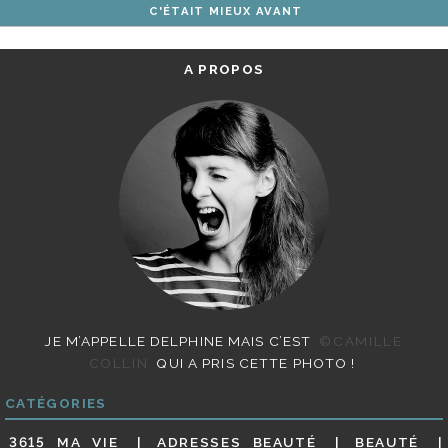
C'ÉTAIT MIEUX AVANT
ARTICLES
A PROPOS
JE M’APPELLE DELPHINE MAIS C’EST
©CAMILLE
COLLIN
QUI A PRIS CETTE PHOTO !
CATÉGORIES
3615 MA VIE
ADRESSES BEAUTÉ
BEAUTÉ