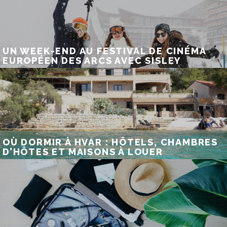
UN WEEK-END AU FESTIVAL DE CINÉMA
EUROPÉEN DES ARCS AVEC SISLEY
OÙ DORMIR À HVAR : HÔTELS, CHAMBRES
D’HÔTES ET MAISONS À LOUER