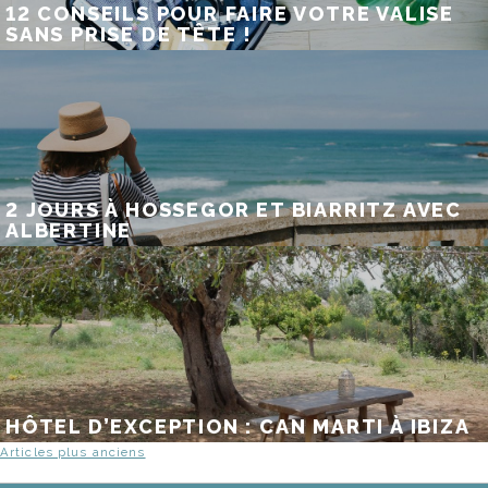
12 CONSEILS POUR FAIRE VOTRE VALISE
SANS PRISE DE TÊTE !
2 JOURS À HOSSEGOR ET BIARRITZ AVEC
ALBERTINE
HÔTEL D’EXCEPTION : CAN MARTI À IBIZA
NAVIGATION
Articles plus anciens
DES