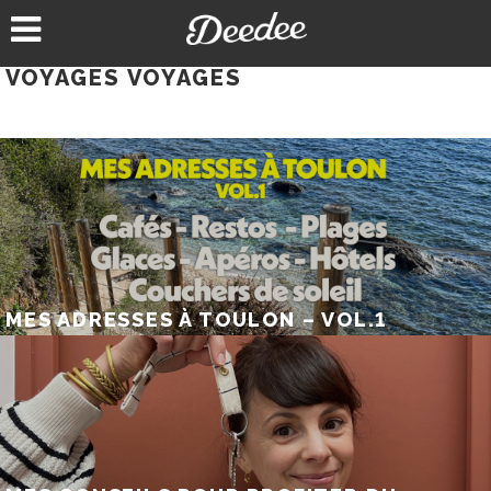
Aller
au
contenu
VOYAGES VOYAGES
MES ADRESSES À TOULON – VOL.1