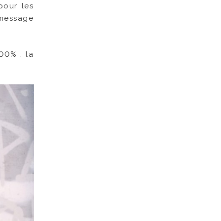
pour les
 message
00% : la