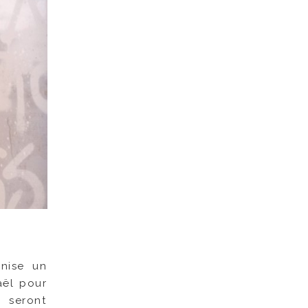
nise un
aël pour
i seront