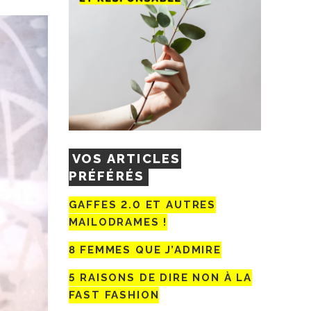
VOS ARTICLES
PRÉFÉRÉS
GAFFES 2.0 ET AUTRES
MAILODRAMES !
8 FEMMES QUE J’ADMIRE
5 RAISONS DE DIRE NON À LA
FAST FASHION