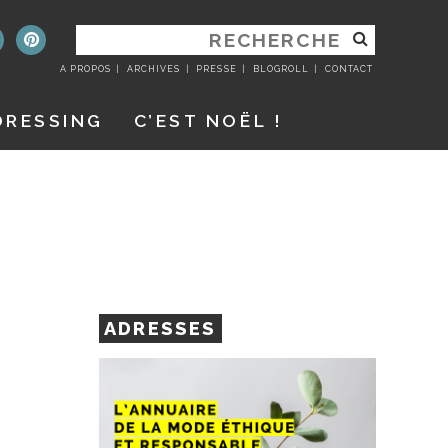
RECHERCHER
:
A PROPOS
ARCHIVES
PRESSE
BLOGROLL
CONTACT
DRESSING
C’EST NOËL !
ADRESSES