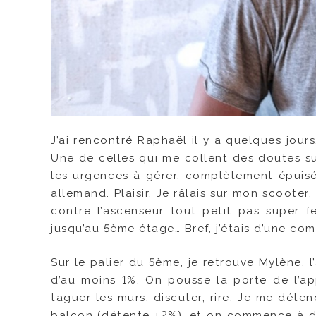
J’ai rencontré Raphaël il y a quelques jou
Une de celles qui me collent des doutes s
les urgences à gérer, complètement épuisé
allemand. Plaisir. Je râlais sur mon scooter,
contre l’ascenseur tout petit pas super fe
jusqu’au 5ème étage… Bref, j’étais d’une com
Sur le palier du 5ème, je retrouve Mylène, 
d’au moins 1%. On pousse la porte de l’a
taguer les murs, discuter, rire. Je me déte
balcon (détente +2%), et on commence à dis