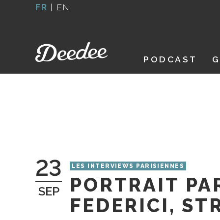
Aller
FR
|
EN
au
contenu
PODCAST
G
23
LES INTERVIEWS PARISIENNES
PORTRAIT PAR
SEP
FEDERICI, ST