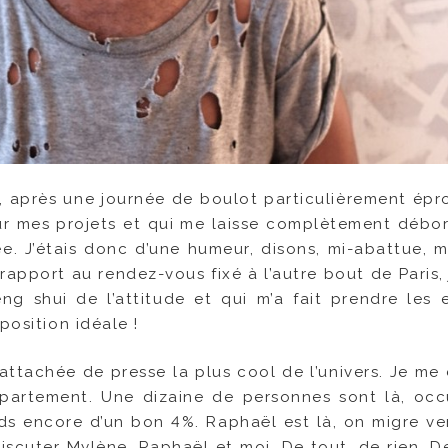
rs, après une journée de boulot particulièrement épr
ur mes projets et qui me laisse complètement débo
e. J’étais donc d’une humeur, disons, mi-abattue, 
 rapport au rendez-vous fixé à l’autre bout de Paris, 
ng shui de l’attitude et qui m’a fait prendre les e
position idéale !
l’attachée de presse la plus cool de l’univers. Je me
ppartement. Une dizaine de personnes sont là, oc
nds encore d’un bon 4%. Raphaël est là, on migre vers
cuter Mylène, Raphaël et moi. De tout, de rien. De 