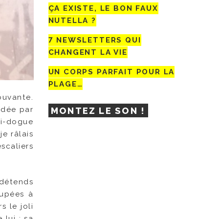
ÇA EXISTE, LE BON FAUX
NUTELLA ?
7 NEWSLETTERS QUI
CHANGENT LA VIE
UN CORPS PARFAIT POUR LA
PLAGE…
ouvante.
rdée par
MONTEZ LE SON !
mi-dogue
je râlais
scaliers
 détends
cupées à
 le joli
lui : sa