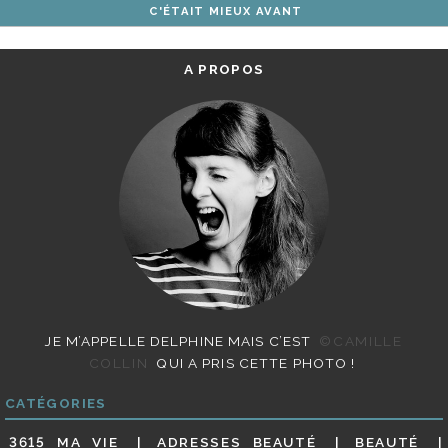
C'ÉTAIT MIEUX AVANT
ARTICLES
A PROPOS
JE M’APPELLE DELPHINE MAIS C’EST
©CAMILLE
COLLIN
QUI A PRIS CETTE PHOTO !
CATÉGORIES
3615 MA VIE
ADRESSES BEAUTÉ
BEAUTÉ