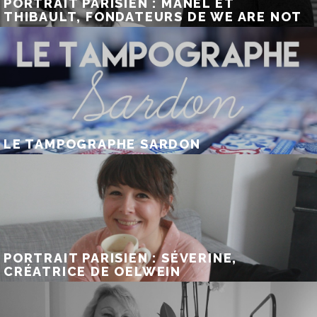
PORTRAIT PARISIEN : MANEL ET
THIBAULT, FONDATEURS DE WE ARE NOT
LE TAMPOGRAPHE SARDON
PORTRAIT PARISIEN : SÉVERINE,
CRÉATRICE DE OELWEIN