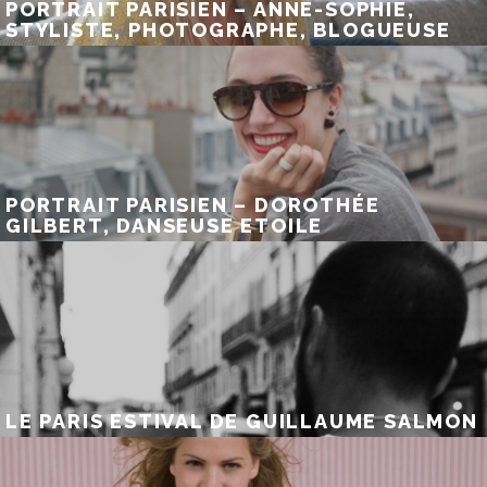
PORTRAIT PARISIEN – ANNE-SOPHIE,
STYLISTE, PHOTOGRAPHE, BLOGUEUSE
PORTRAIT PARISIEN – DOROTHÉE
GILBERT, DANSEUSE ETOILE
LE PARIS ESTIVAL DE GUILLAUME SALMON