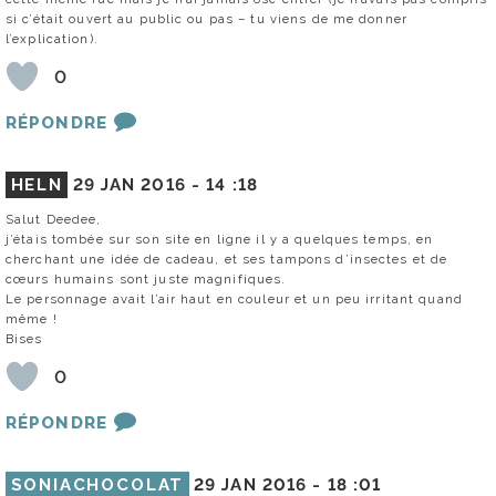
si c’était ouvert au public ou pas – tu viens de me donner
l’explication).
0
RÉPONDRE
HELN
29 JAN 2016 -
14 :18
Salut Deedee,
j’étais tombée sur son site en ligne il y a quelques temps, en
cherchant une idée de cadeau, et ses tampons d’insectes et de
cœurs humains sont juste magnifiques.
Le personnage avait l’air haut en couleur et un peu irritant quand
même !
Bises
0
RÉPONDRE
SONIACHOCOLAT
29 JAN 2016 -
18 :01