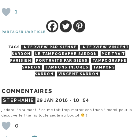
1
PARTAGER L'ARTICLE
TAGS
INTERVIEW PARISIENNE
INTERVIEW VINCENT
SARDON
LE TAMPOGRAPHE SARDON
PORTRAIT
PARISIEN
PORTRAITS PARISIENS
TAMPOGRAPHE
SARDON
TAMPONS INJURES
TAMPONS
SARDON
VINCENT SARDON
COMMENTAIRES
STEPHANIE
29 JAN 2016 -
10 :54
j’adore !! vraiment !! ca me fait trop marrer ces trucs ! merci pour la
découverte ! (je ris toute seule au boulot
)
0