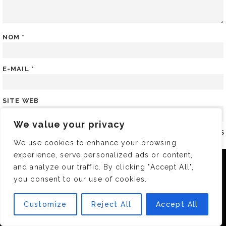
NOM
*
E-MAIL
*
SITE WEB
We value your privacy
ENREGISTRER MON NOM, MON E-MAIL ET MON SITE DANS
We use cookies to enhance your browsing
LE NAVIGATEUR POUR MON PROCHAIN COMMENTAIRE.
experience, serve personalized ads or content,
Nous utilisons des cookies pour vous garantir la meilleure
and analyze our traffic. By clicking "Accept All",
expérience sur notre site. Si vous continuez à utiliser ce
you consent to our use of cookies.
dernier, nous considérerons que vous acceptez l'utilisation des
A PROPOS
cookies.
Customize
Reject All
Accept All
OK