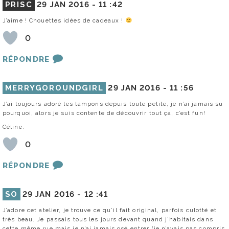
PRISC
29 JAN 2016 -
11 :42
J’aime ! Chouettes idées de cadeaux !
0
RÉPONDRE
MERRYGOROUNDGIRL
29 JAN 2016 -
11 :56
J’ai toujours adoré les tampons depuis toute petite, je n’ai jamais su
pourquoi, alors je suis contente de découvrir tout ça, c’est fun!
Céline.
0
RÉPONDRE
SO
29 JAN 2016 -
12 :41
J’adore cet atelier, je trouve ce qu’il fait original, parfois culotté et
très beau. Je passais tous les jours devant quand j’habitais dans
cette même rue mais je n’ai jamais osé entrer (je n’avais pas compris