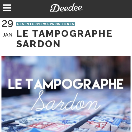
Aller
au
contenu
29
LES INTERVIEWS PARISIENNES
LE TAMPOGRAPHE
JAN
SARDON