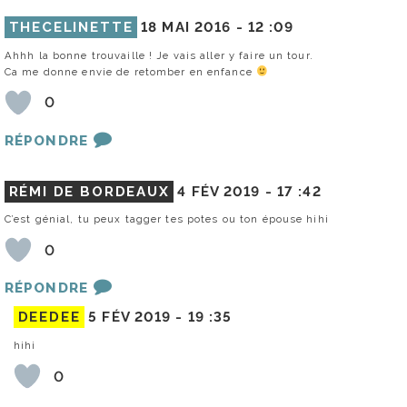
THECELINETTE
18 MAI 2016 -
12 :09
Ahhh la bonne trouvaille ! Je vais aller y faire un tour.
Ca me donne envie de retomber en enfance
0
RÉPONDRE
RÉMI DE BORDEAUX
4 FÉV 2019 -
17 :42
C’est génial, tu peux tagger tes potes ou ton épouse hihi
0
RÉPONDRE
DEEDEE
5 FÉV 2019 -
19 :35
hihi
0