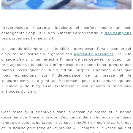
Irrévérencieux, hilarants, insolents et parfois même un poil
dérangeants : depuis 10 ans, Vincent Sardon fabrique
des tampons
pas piqués des hannetons !
Un jour de décembre, je suis allée l’interviewer. J’avais pour projet
d’ajouter son portrait à la galerie des
portraits parisiens
… J’ai vite
changé d’avis. L’homme est à l’image de ses oeuvres : grognon, un
brin agacé que je sois là à m’immiscer dans son atelier, prendre des
photos, poser question sur question. Surpris, sûrement, alors que
nous échangions sur l’indépendance de la presse et le
« journalisme » digital et finalement peut être amusé qu’une
« dinde » de blogueuse s’intéresse à son univers
a priori
aux
antipodes du sien.
C’est parce qu’il s’ennuyait dans le dessin de presse et la bande
dessinée que Vincent Sardon s’est lancé dans l’humour noir. Sans
langue de bois, sans tabou. «
Je ne m’interdis rien, mais je ne fais pas
de la provoc pour faire de la provoc
». L’homme a le verbe haut et