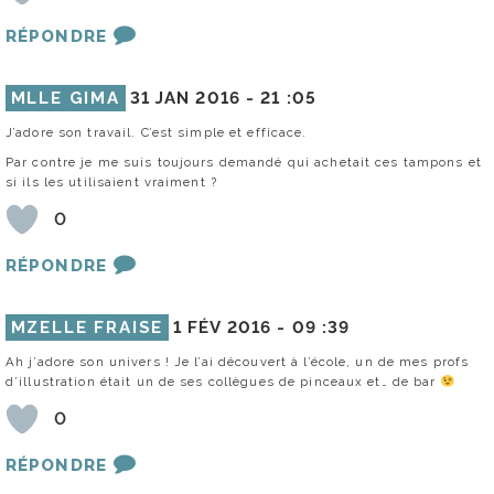
RÉPONDRE
MLLE GIMA
31 JAN 2016 -
21 :05
J’adore son travail. C’est simple et efficace.
Par contre je me suis toujours demandé qui achetait ces tampons et
si ils les utilisaient vraiment ?
0
RÉPONDRE
MZELLE FRAISE
1 FÉV 2016 -
09 :39
Ah j’adore son univers ! Je l’ai découvert à l’école, un de mes profs
d’illustration était un de ses collègues de pinceaux et… de bar
0
RÉPONDRE