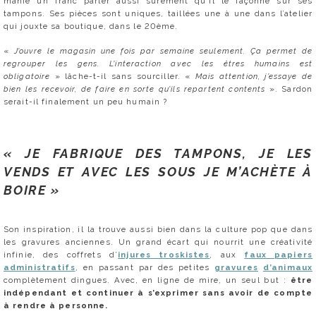
manie un franc parler aussi sûrement qu’il le façonne sur ses
tampons. Ses pièces sont uniques, taillées une à une dans l’atelier
qui jouxte sa boutique, dans le 20ème.
«
J’ouvre le magasin une fois par semaine seulement. Ça permet de
regrouper les gens. L’interaction avec les êtres humains est
obligatoire
» lâche-t-il sans sourciller. «
Mais attention, j’essaye de
bien les recevoir, de faire en sorte qu’ils repartent contents
». Sardon
serait-il finalement un peu humain ?
« JE FABRIQUE DES TAMPONS, JE LES
VENDS ET AVEC LES SOUS JE M’ACHÈTE À
BOIRE »
Son inspiration, il la trouve aussi bien dans la culture pop que dans
les gravures anciennes. Un grand écart qui nourrit une créativité
infinie, des coffrets d’
injures troskistes
, aux
faux papiers
administratifs
, en passant par des petites
gravures
d’animaux
complètement dingues. Avec, en ligne de mire, un seul but :
être
indépendant et continuer à s’exprimer sans avoir de compte
à rendre à personne.