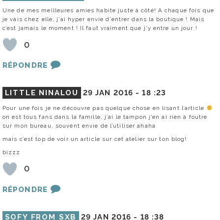
Une de mes meilleures amies habite juste à côté! A chaque fois que
je vais chez elle, j’ai hyper envie d’entrer dans la boutique ! Mais
c’est jamais le moment ! Il faut vraiment que j’y entre un jour !
0
RÉPONDRE
LITTLE NINALOU
29 JAN 2016 -
18 :23
Pour une fois je ne découvre pas quelque chose en lisant l’article
on est tous fans dans la famille, j’ai le tampon j’en ai rien à foutre
sur mon bureau, souvent envie de l’utiliser ahaha
mais c’est top de voir un article sur cet atelier sur ton blog!
bizzz
0
RÉPONDRE
SOFY FROM SXB
29 JAN 2016 -
18 :38