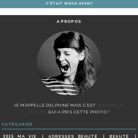
C'ÉTAIT MIEUX AVANT
ARTICLES
A PROPOS
JE M’APPELLE DELPHINE MAIS C’EST
©CAMILLE
COLLIN
QUI A PRIS CETTE PHOTO !
CATÉGORIES
3615 MA VIE
ADRESSES BEAUTÉ
BEAUTÉ