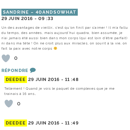
SANDRINE – 40ANDSOWHAT
29 JUIN 2016 -
09 :33
Un des avantages de vieillir… c’est qu’on finit par s’aimer ! Il m’a fallu
du temps, des années, mais aujourd’hui quadra, bien assumée, je
n’ai jamais été aussi bien dans mon corps (qui est loin d’être parfait)
ni dans ma tête ! On ne croit plus aux miracles, on sourit à la vie, on
fait la paix avec notre corps
0
RÉPONDRE
DEEDEE
29 JUIN 2016 -
11 :48
Tellement ! Quand je vois le paquet de complexes que je me
trainais à 16 ans…
0
DEEDEE
29 JUIN 2016 -
11 :49