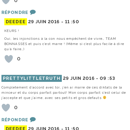
0
RÉPONDRE
DEEDEE
29 JUIN 2016 -
11 :50
KEURS !
Oui, les injonctions à la con nous empêchent de vivre… TEAM
BONNASSES et puis c’est marre ! (Même si c’est plus facile à dire
qu’à faire…)
0
PRETTYLITTLETRUTH
29 JUIN 2016 -
09 :53
Completement d’accord avec toi, j’en ai marre de ces diktats de la
minceur et du corps parfait partout! Mon corps parfait c’est celui de
j’accepte et que j’aime, avec ses petits et gros defauts
0
RÉPONDRE
DEEDEE
29 JUIN 2016 -
11 :50