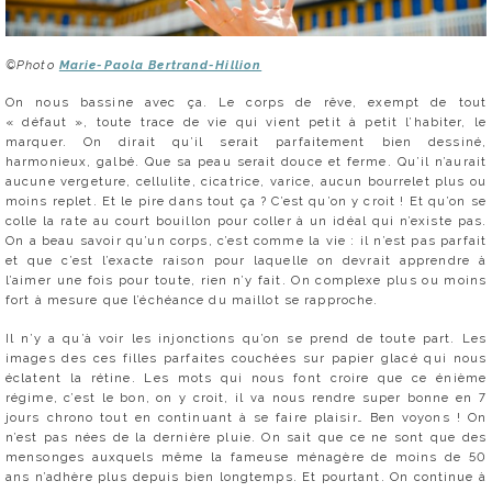
©Photo
Marie-Paola Bertrand-Hillion
On nous bassine avec ça. Le corps de rêve, exempt de tout
« défaut », toute trace de vie qui vient petit à petit l’habiter, le
marquer. On dirait qu’il serait parfaitement bien dessiné,
harmonieux, galbé. Que sa peau serait douce et ferme. Qu’il n’aurait
aucune vergeture, cellulite, cicatrice, varice, aucun bourrelet plus ou
moins replet. Et le pire dans tout ça ? C’est qu’on y croit ! Et qu’on se
colle la rate au court bouillon pour coller à un idéal qui n’existe pas.
On a beau savoir qu’un corps, c’est comme la vie : il n’est pas parfait
et que c’est l’exacte raison pour laquelle on devrait apprendre à
l’aimer une fois pour toute, rien n’y fait. On complexe plus ou moins
fort à mesure que l’échéance du maillot se rapproche.
Il n’y a qu’à voir les injonctions qu’on se prend de toute part. Les
images des ces filles parfaites couchées sur papier glacé qui nous
éclatent la rétine. Les mots qui nous font croire que ce énième
régime, c’est le bon, on y croit, il va nous rendre super bonne en 7
jours chrono tout en continuant à se faire plaisir… Ben voyons ! On
n’est pas nées de la dernière pluie. On sait que ce ne sont que des
mensonges auxquels même la fameuse ménagère de moins de 50
ans n’adhère plus depuis bien longtemps. Et pourtant. On continue à