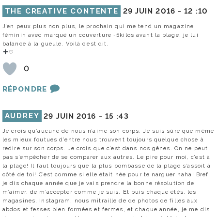
THE CREATIVE CONTENTE
29 JUIN 2016 -
12 :10
J’en peux plus non plus, le prochain qui me tend un magazine
féminin avec marqué un couverture -5kilos avant la plage, je lui
balance à la gueule. Voilà c’est dit.
♡
0
RÉPONDRE
AUDREY
29 JUIN 2016 -
15 :43
Je crois qu’aucune de nous n’aime son corps. Je suis sûre que même
les mieux foutues d’entre nous trouvent toujours quelque chose à
redire sur son corps. Je crois que c’est dans nos gênes. On ne peut
pas s’empêcher de se comparer aux autres. Le pire pour moi, c’est à
la plage! Il faut toujours que la plus bombasse de la plage s’assoit à
côté de toi! C’est comme si elle était née pour te narguer haha! Bref,
je dis chaque année que je vais prendre la bonne résolution de
m’aimer, de m’accepter comme je suis. Et puis chaque étés, les
magasines, Instagram, nous mitraille de de photos de filles aux
abdos et fesses bien formées et fermes, et chaque année, je me dis