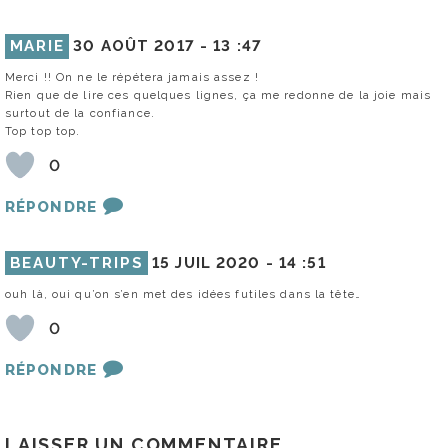
MARIE
30 AOÛT 2017 -
13 :47
Merci !! On ne le répétera jamais assez !
Rien que de lire ces quelques lignes, ça me redonne de la joie mais
surtout de la confiance.
Top top top.
0
RÉPONDRE
BEAUTY-TRIPS
15 JUIL 2020 -
14 :51
ouh là, oui qu’on s’en met des idées futiles dans la tête…
0
RÉPONDRE
LAISSER UN COMMENTAIRE