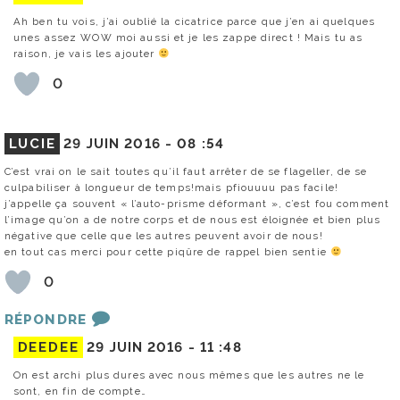
Ah ben tu vois, j’ai oublié la cicatrice parce que j’en ai quelques
unes assez WOW moi aussi et je les zappe direct ! Mais tu as
raison, je vais les ajouter
0
LUCIE
29 JUIN 2016 -
08 :54
C’est vrai on le sait toutes qu’il faut arrêter de se flageller, de se
culpabiliser à longueur de temps!mais pfiouuuu pas facile!
j’appelle ça souvent « l’auto-prisme déformant », c’est fou comment
l’image qu’on a de notre corps et de nous est éloignée et bien plus
négative que celle que les autres peuvent avoir de nous!
en tout cas merci pour cette piqûre de rappel bien sentie
0
RÉPONDRE
DEEDEE
29 JUIN 2016 -
11 :48
On est archi plus dures avec nous mêmes que les autres ne le
sont, en fin de compte…