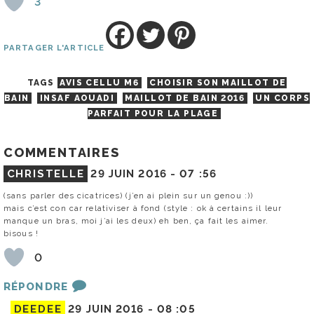
3
PARTAGER L'ARTICLE
TAGS
AVIS CELLU M6
CHOISIR SON MAILLOT DE
BAIN
INSAF AOUADI
MAILLOT DE BAIN 2016
UN CORPS
PARFAIT POUR LA PLAGE
COMMENTAIRES
CHRISTELLE
29 JUIN 2016 -
07 :56
(sans parler des cicatrices) (j’en ai plein sur un genou :))
mais c’est con car relativiser à fond (style : ok à certains il leur
manque un bras, moi j’ai les deux) eh ben, ça fait les aimer.
bisous !
0
RÉPONDRE
DEEDEE
29 JUIN 2016 -
08 :05