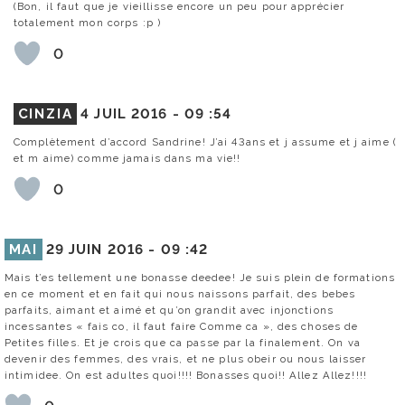
(Bon, il faut que je vieillisse encore un peu pour apprécier
totalement mon corps :p )
0
CINZIA
4 JUIL 2016 -
09 :54
Complètement d’accord Sandrine! J’ai 43ans et j assume et j aime (
et m aime) comme jamais dans ma vie!!
0
MAI
29 JUIN 2016 -
09 :42
Mais t’es tellement une bonasse deedee! Je suis plein de formations
en ce moment et en fait qui nous naissons parfait, des bebes
parfaits, aimant et aimé et qu’on grandit avec injonctions
incessantes « fais co, il faut faire Comme ca », des choses de
Petites filles. Et je crois que ca passe par la finalement. On va
devenir des femmes, des vrais, et ne plus obeir ou nous laisser
intimidee. On est adultes quoi!!!! Bonasses quoi!! Allez Allez!!!!