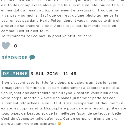
d’année, histoire de nous faire encore culpabiliser. Oui mais bon, on
est toutes complexées alors je me le suis mis en tête, oui cette fille
en maillot qui paraît au top a sûrement elle-aussi un truc qui ne
« va pas » ou moins. Sauf que ce n’est qu’une photo qui ne parle
pas, on est pas dans Harry Potter, donc il vaut mieux se le dire et
arrêter de se prendre la tête. Après tout, tout le monde est bien
comme il est et c’est tout:)
Je terminerai par ce mot: la positive attitude hehe
0
RÉPONDRE
DELPHINE
3 JUIL 2016 -
11 :49
Bien d’accord avec toi ! Je fuis depuis plusieurs années le rayon
« magazines féminins », et particulièrement à l’approche de l’été.
Ces injonctions contradictoires du type « sentez-vous bien dans
votre corps imparfait » avec des nanas justement parfaites car
sûrement retouchées là où il faut… C’est exaspérant, et dieu merci il
existe les copines et la blogosphère pour garder à l’esprit qu’il existe
tous types de beauté, et que la meilleure façon de se trouver belle
c’est de s’accepter telle qu’on est. Car un corps, on n’en a qu’un,
alors autant vivre en paix avec