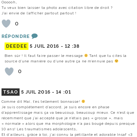
Oooooh…
Tu veux bien laisser ta photo avec citation libre de droit ?
J’ai envie de l’afficher partout partout !
0
RÉPONDRE
DEEDEE
5 JUIL 2016 -
12 :38
Bien sûr ! Il faut faire passer le message
Tant que tu cites la
source d’une manière ou d’une autre ça ne m’ennuie pas
0
TSAO
5 JUIL 2016 -
14 :01
Comme dit Maï, t’es tellement bonnasse!
Je suis complètement d’accord, je suis encore en phase
d’apprentissage mais ça va beaucoup, beaucoup mieux. Ce n’est que
récemment que j’ai accepté que je n’étais pas « grosse », mais
« normale » alors que ma morphologie n’a pas bougé depuis presque
10 ans! Les traumatismes adolescents…
Et d’ailleurs, grâce à toi, j’ai connu la pétillante et adorable Insaf <3