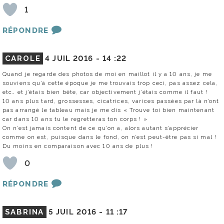
1
RÉPONDRE
CAROLE
4 JUIL 2016 -
14 :22
Quand je regarde des photos de moi en maillot il y a 10 ans, je me
souviens qu’à cette époque je me trouvais trop ceci, pas assez cela,
etc… et j’étais bien bête, car objectivement j’étais comme il faut !
10 ans plus tard, grossesses, cicatrices, varices passées par là n’ont
pas arrangé le tableau mais je me dis « Trouve toi bien maintenant
car dans 10 ans tu le regretteras ton corps ! »
On n’est jamais content de ce qu’on a, alors autant s’apprécier
comme on est, puisque dans le fond, on n’est peut-être pas si mal !
Du moins en comparaison avec 10 ans de plus !
0
RÉPONDRE
SABRINA
5 JUIL 2016 -
11 :17