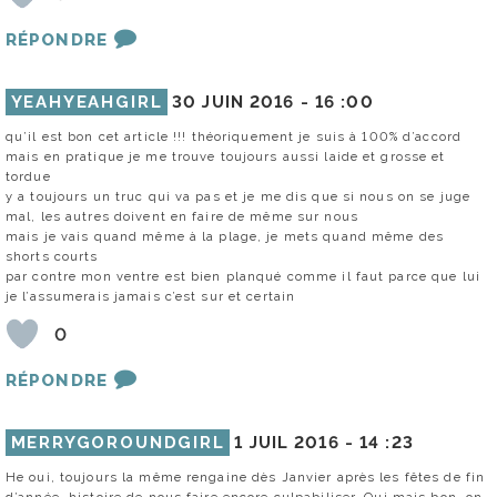
RÉPONDRE
YEAHYEAHGIRL
30 JUIN 2016 -
16 :00
qu’il est bon cet article !!! théoriquement je suis à 100% d’accord
mais en pratique je me trouve toujours aussi laide et grosse et
tordue
y a toujours un truc qui va pas et je me dis que si nous on se juge
mal, les autres doivent en faire de même sur nous
mais je vais quand même à la plage, je mets quand même des
shorts courts
par contre mon ventre est bien planqué comme il faut parce que lui
je l’assumerais jamais c’est sur et certain
0
RÉPONDRE
MERRYGOROUNDGIRL
1 JUIL 2016 -
14 :23
He oui, toujours la même rengaine dès Janvier après les fêtes de fin