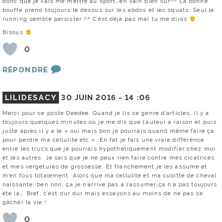
donc que je vais me mettre au sport, en vain bien sûr^^ La bonne
bouffe prend toujours le dessus sur les abdos et les squats. Seul le
running semble persister ^^ C’est déjà pas mal tu me diras
Bisous
0
RÉPONDRE
LILIDESACY
30 JUIN 2016 -
14 :06
Merci pour ce poste Deedee. Quand je lis ce genre d’articles, il y a
toujours quelques minutes où je me dis que l’auteur a raison et puis
juste après il y a le « oui mais bon je pourrais quand même faire ça
pour perdre ma cellulite etc ». En fat je fais une vraie différence
entre les trucs que je pourrais hypothétiquement modifier chez moi
et les autres. Je sais que je ne peux rien faire contre mes cicatrices
et mes vergetures de grossesse. Et franchement je les assume et
m’en fous totalement. Alors que ma cellulite et ma culotte de cheval
naissante, ben non, ça je n’arrive pas à l’assumer…ça n’a pas toujours
été là…. Bref, c’est dur dur mais essayons au moins de ne pas se
gâcher la vie !
0