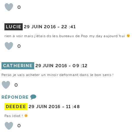
0
LUCIE
29 JUIN 2016 -
22 :41
rien à voir mais j’étais ds les bureaux de Pop my day aujourd’hui
0
CATHERINE
29 JUIN 2016 -
09 :12
Perso je vais acheter un miroir déformant dans le bon sens !
0
RÉPONDRE
DEEDEE
29 JUIN 2016 -
11 :48
Pas idiot !
0