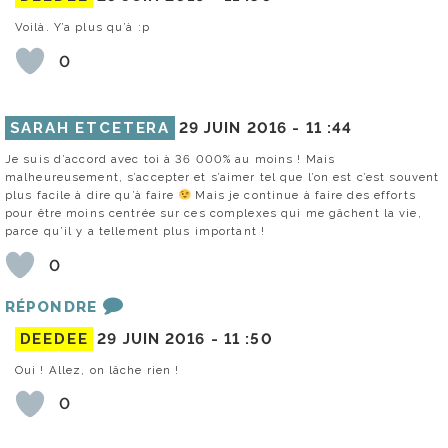
Voilà. Y’a plus qu’à :p
0
SARAH ETCETERA
29 JUIN 2016 -
11 :44
Je suis d’accord avec toi à 36 000% au moins ! Mais
malheureusement, s’accepter et s’aimer tel que l’on est c’est souvent
plus facile à dire qu’à faire
Mais je continue à faire des efforts
pour être moins centrée sur ces complexes qui me gâchent la vie,
parce qu’il y a tellement plus important !
0
RÉPONDRE
DEEDEE
29 JUIN 2016 -
11 :50
Oui ! Allez, on lâche rien !
0