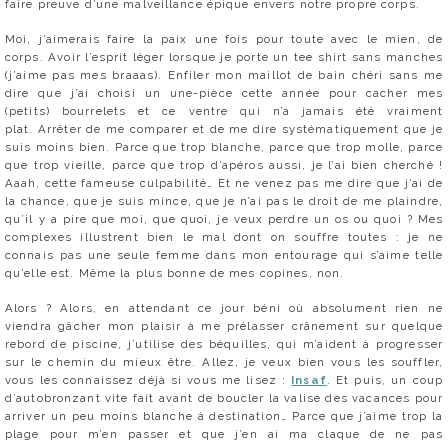
faire preuve d’une malveillance épique envers notre propre corps.
Moi, j’aimerais faire la paix une fois pour toute avec le mien, de
corps. Avoir l’esprit léger lorsque je porte un tee shirt sans manches
(j’aime pas mes braaas). Enfiler mon maillot de bain chéri sans me
dire que j’ai choisi un une-pièce cette année pour cacher mes
(petits) bourrelets et ce ventre qui n’a jamais été vraiment
plat. Arrêter de me comparer et de me dire systématiquement que je
suis moins bien. Parce que trop blanche, parce que trop molle, parce
que trop vieille, parce que trop d’apéros aussi, je l’ai bien cherché !
Aaah, cette fameuse culpabilité… Et ne venez pas me dire que j’ai de
la chance, que je suis mince, que je n’ai pas le droit de me plaindre,
qu’il y a pire que moi, que quoi, je veux perdre un os ou quoi ? Mes
complexes illustrent bien le mal dont on souffre toutes : je ne
connais pas une seule femme dans mon entourage qui s’aime telle
qu’elle est. Même la plus bonne de mes copines, non.
Alors ? Alors, en attendant ce jour béni où absolument rien ne
viendra gâcher mon plaisir à me prélasser crânement sur quelque
rebord de piscine, j’utilise des béquilles, qui m’aident à progresser
sur le chemin du mieux être. Allez, je veux bien vous les souffler,
vous les connaissez déjà si vous me lisez :
Insaf
. Et puis, un coup
d’autobronzant vite fait avant de boucler la valise des vacances pour
arriver un peu moins blanche à destination… Parce que j’aime trop la
plage pour m’en passer et que j’en ai ma claque de ne pas