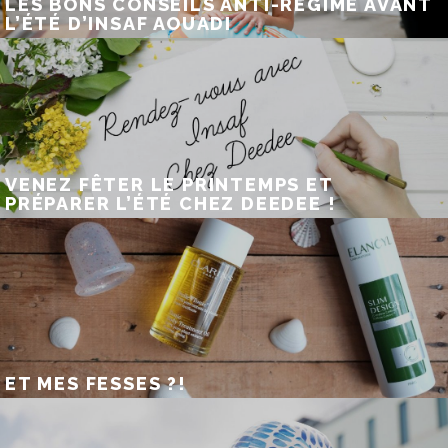
LES BONS CONSEILS ANTI-RÉGIME AVANT
L’ÉTÉ D’INSAF AOUADI
VENEZ FÊTER LE PRINTEMPS ET
PRÉPARER L’ÉTÉ CHEZ DEEDEE !
ET MES FESSES ?!