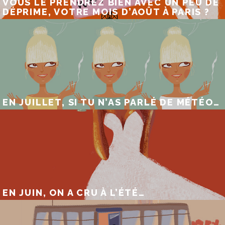
VOUS LE PRENDREZ BIEN AVEC UN PEU DE
DÉPRIME, VOTRE MOIS D’AOÛT À PARIS ?
EN JUILLET, SI TU N’AS PARLÉ DE MÉTÉO…
EN JUIN, ON A CRU À L’ÉTÉ…