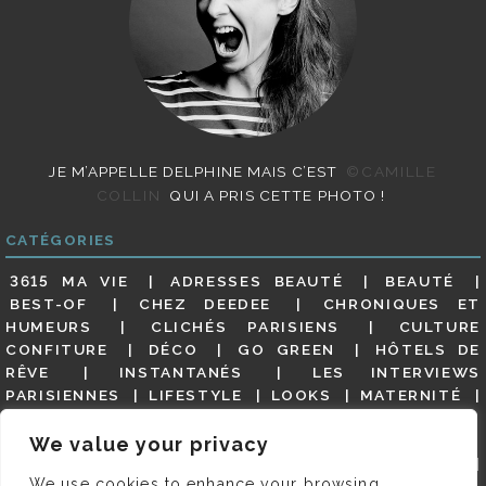
JE M’APPELLE DELPHINE MAIS C’EST
©CAMILLE
COLLIN
QUI A PRIS CETTE PHOTO !
CATÉGORIES
3615 MA VIE
ADRESSES BEAUTÉ
BEAUTÉ
BEST-OF
CHEZ DEEDEE
CHRONIQUES ET
HUMEURS
CLICHÉS PARISIENS
CULTURE
CONFITURE
DÉCO
GO GREEN
HÔTELS DE
RÊVE
INSTANTANÉS
LES INTERVIEWS
PARISIENNES
LIFESTYLE
LOOKS
MATERNITÉ
MES ADRESSES
MODE
NON CLASSÉ
OLDIES
(BUT GOODIES)
PAR ICI LE MAGOT !
PARIS CITY-
We value your privacy
GUIDE
PARIS EN PHOTOS
RESTAURANTS
We use cookies to enhance your browsing
REVUE DE PRESSE DÉTAILLÉE, SIOU PLAIT
SALONS