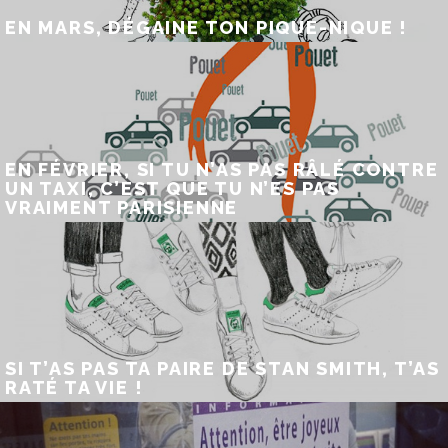
EN MARS, DÉGAINE TON PIQUE-NIQUE !
EN FÉVRIER, SI TU N’AS PAS RÂLÉ CONTRE
UN TAXI, C’EST QUE TU N’ES PAS
VRAIMENT PARISIENNE
SI T’AS PAS TA PAIRE DE STAN SMITH, T’AS
RATÉ TA VIE !