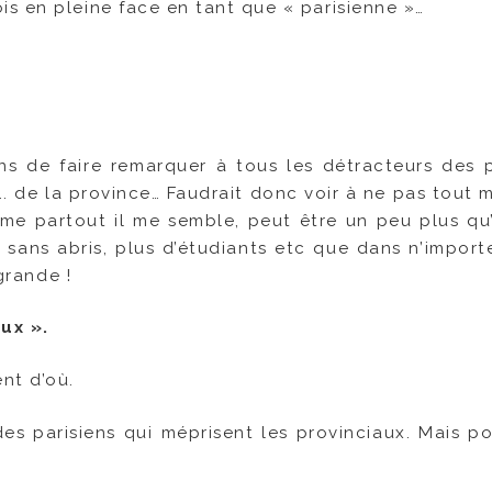
s en pleine face en tant que « parisienne »…
s de faire remarquer à tous les détracteurs des p
 …. de la province… Faudrait donc voir à ne pas tout
mme partout il me semble, peut être un peu plus qu’a
sans abris, plus d’étudiants etc que dans n’importe
grande !
ux ».
nt d’où.
des parisiens qui méprisent les provinciaux. Mais po