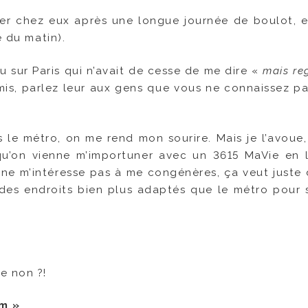
er chez eux après une longue journée de boulot, e
é du matin).
u sur Paris qui n’avait de cesse de me dire «
mais reg
amis, parlez leur aux gens que vous ne connaissez pas
 le métro, on me rend mon sourire. Mais je l’avoue,
 qu’on vienne m’importuner avec un 3615 MaVie en 
e ne m’intéresse pas à me congénères, ça veut juste 
y a des endroits bien plus adaptés que le métro pour 
e non ?!
im »