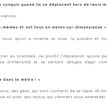
s conquis quand ils se déplacent hors de leurs m
éviances.
ux-mêmes et ont tous un melon sur-dimensionné »
e nous qu’on a inventé la roue, la poudre et to
rier au scandale, j’ai plutôt l’impression qu’une pa
e d’infériorité et se sentent obligés d’agir c
e dans le métro ! »
ous, des gens, qui sont contents de se taper 45 mi
iré et avec des relous qui viennent vous emmerder 