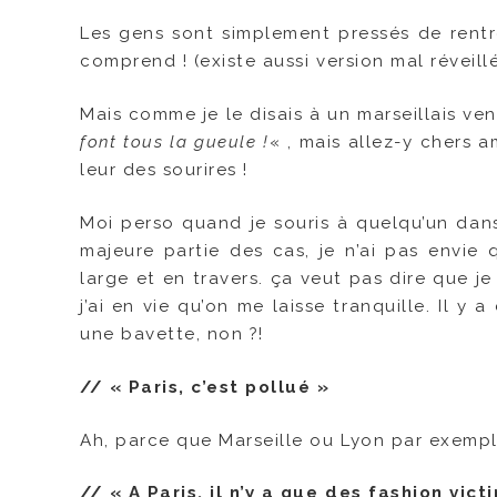
Les gens sont simplement pressés de rentr
comprend ! (existe aussi version mal réveill
Mais comme je le disais à un marseillais ven
font tous la gueule !
« , mais allez-y chers 
leur des sourires !
Moi perso quand je souris à quelqu’un dans
majeure partie des cas, je n’ai pas envie
large et en travers. ça veut pas dire que j
j’ai en vie qu’on me laisse tranquille. Il 
une bavette, non ?!
// « Paris, c’est pollué »
Ah, parce que Marseille ou Lyon par exempl
// « A Paris, il n’y a que des fashion vict