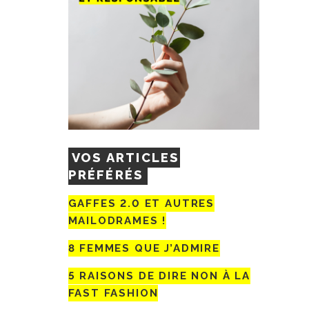
VOS ARTICLES
PRÉFÉRÉS
GAFFES 2.0 ET AUTRES
MAILODRAMES !
8 FEMMES QUE J’ADMIRE
5 RAISONS DE DIRE NON À LA
FAST FASHION