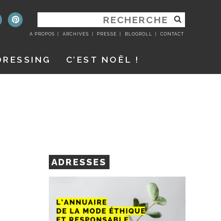
RECHERCHER
:
A PROPOS
ARCHIVES
PRESSE
BLOGROLL
CONTACT
DRESSING
C’EST NOËL !
ADRESSES