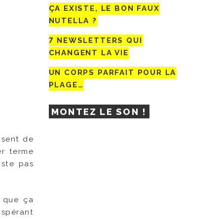
ÇA EXISTE, LE BON FAUX
NUTELLA ?
7 NEWSLETTERS QUI
CHANGENT LA VIE
UN CORPS PARFAIT POUR LA
PLAGE…
MONTEZ LE SON !
usent de
er terme
iste pas
s que ça
xaspérant