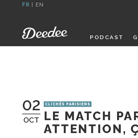
Aller
FR
|
EN
au
contenu
PODCAST
G
02
CLICHÉS PARISIENS
LE MATCH PA
OCT
ATTENTION, Ç