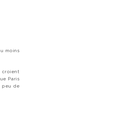
du moins
 croient
ue Paris
t peu de