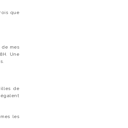
rois que
r de mes
48H. Une
s.
illes de
’égalent
mmes les