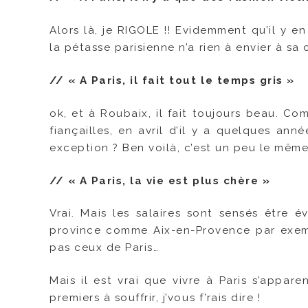
Alors là, je RIGOLE !! Evidemment qu’il y e
la pétasse parisienne n’a rien à envier à s
// « A Paris, il fait tout le temps gris »
ok, et à Roubaix, il fait toujours beau. Co
fiançailles, en avril d’il y a quelques an
exception ? Ben voilà, c’est un peu le même 
// « A Paris, la vie est plus chère »
Vrai. Mais les salaires sont sensés être 
province comme Aix-en-Provence par exempl
pas ceux de Paris…
Mais il est vrai que vivre à Paris s’appa
premiers à souffrir, j’vous f’rais dire !