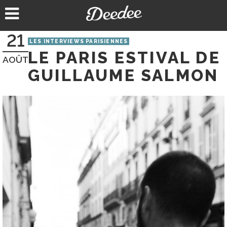
Aller
au
contenu
21
LES INTERVIEWS PARISIENNES
LE PARIS ESTIVAL DE
AOÛT
GUILLAUME SALMON