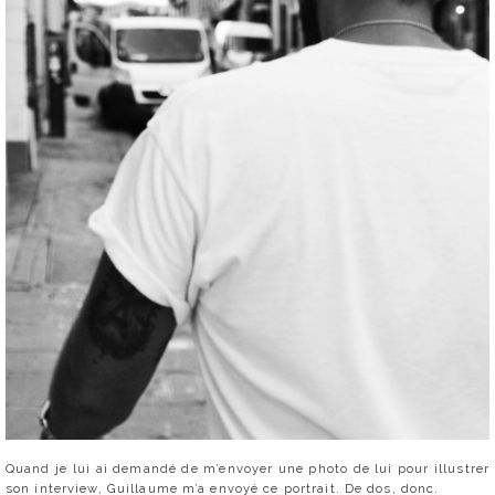
Quand je lui ai demandé de m’envoyer une photo de lui pour illustrer
son interview, Guillaume m’a envoyé ce portrait. De dos, donc.