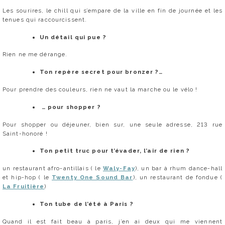
Les sourires, le chill qui s’empare de la ville en fin de journée et les
tenues qui raccourcissent.
Un détail qui pue ?
Rien ne me dérange.
Ton repère secret pour bronzer ?…
Pour prendre des couleurs, rien ne vaut la marche ou le vélo !
… pour shopper ?
Pour shopper ou déjeuner, bien sur, une seule adresse, 213 rue
Saint-honoré !
Ton petit truc pour t’évader, l’air de rien ?
un restaurant afro-antillais ( le
Waly-Fay
), un bar à rhum dance-hall
et hip-hop ( le
Twenty One Sound Bar
), un restaurant de fondue (
La Fruitière
)
Ton tube de l’été à Paris ?
Quand il est fait beau à paris, j’en ai deux qui me viennent