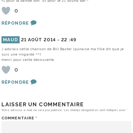
+1 pour la bande son. Et pour le 21 sound bar !
0
RÉPONDRE
MAUD
21 AOÛT 2014 -
22 :49
J adorais cette chanson de Bill Baxter (punaise ma fille dit que je
suis une ringarde ^^)
merci pour cette découverte.
0
RÉPONDRE
LAISSER UN COMMENTAIRE
Votre adresse e-mail ne sera pas publiée.
Les champs obligatoires sont indiqués avec
*
COMMENTAIRE
*