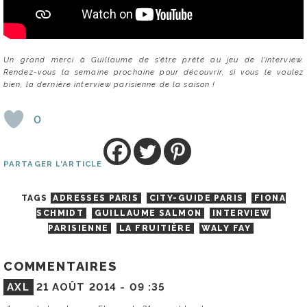
Un grand merci à Guillaume de s’être prêté au jeu de l’interview.
Rendez-vous la semaine prochaine pour découvrir, si vous le voulez
bien, la dernière interview parisienne de la saison !
0
PARTAGER L'ARTICLE
TAGS
ADRESSES PARIS
CITY-GUIDE PARIS
FIONA
SCHMIDT
GUILLAUME SALMON
INTERVIEW
PARISIENNE
LA FRUITIÈRE
WALY FAY
COMMENTAIRES
AXL
21 AOÛT 2014 -
09 :35