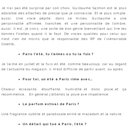
Je n’ai pas été surprise par son choix. Guillaume Salmon est le plus
adorable des attachés de presse que je connaisse. Et le plus simple,
aussi. Une vraie pépite, dans ce milieu. Guillaume a une
personnalité affirmée, tranchée, et une personnalité de l’ombre,
aussi. Il est, je crois, une sorte de bon génie bienveillant qui tire les
bonnes ficelles quand il le faut. De vraies qualités pour celui qui
n’est rien de moins que le responsable des RP de l’inénarrable
Colette…
Paris l’été, tu l’aimes ou tu la fuis ?
Je l’aime en juillet et la fuis en été, comme beaucoup, car au regard
de l’actualité du magasin, il m’est difficile de partir avant, ou après.
Pour toi, un été à Paris rime avec…
Chaleur écrasante, étouffante, humidité..et donc pluie…et ça
recommence.. .En général j’attends la pluie ave impatience.
Le parfum estival de Paris ?
Une fragrance subtile et paradoxale entre le macadam et la nature.
Un détail qui tue à Paris, l’été ?