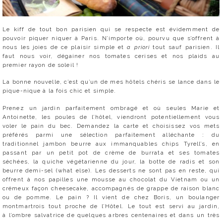
Le kiff de tout bon parisien qui se respecte est évidemment de
pouvoir piquer niquer à Paris. N’importe où, pourvu que s’offrent à
nous les joies de ce plaisir simple et
a priori
tout sauf parisien. Il
faut nous voir, dégainer nos tomates cerises et nos plaids au
premier rayon de soleil !
La bonne nouvelle, c’est qu’un de mes hôtels chéris se lance dans le
pique-nique à la fois chic et simple.
Prenez un jardin parfaitement ombragé et où seules Marie et
Antoinette, les poules de l’hôtel, viendront potentiellement vous
voler le pain du bec. Demandez la carte et choisissez vos mets
préférés parmi une sélection parfaitement alléchante : du
traditionnel jambon beurre aux immanquables chips Tyrell’s, en
passant par un petit pot de crème de burrata et ses tomates
séchées, la quiche végétarienne du jour, la botte de radis et son
beurre demi-sel (what else). Les desserts ne sont pas en reste, qui
offrent à nos papilles une mousse au chocolat du Vietnam ou un
crémeux façon cheesecake, accompagnés de grappe de raison blanc
ou de pomme. Le pain ? Il vient de chez Boris, un boulanger
montmartrois tout proche de l’Hôtel. Le tout est servi au jardin,
à l’ombre salvatrice de quelques arbres centenaires et dans un très