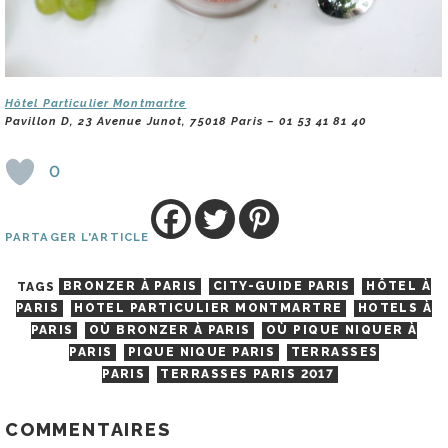
Hôtel Particulier Montmartre
Pavillon D, 23 Avenue Junot, 75018 Paris – 01 53 41 81 40
0
PARTAGER L'ARTICLE
TAGS
BRONZER À PARIS
CITY-GUIDE PARIS
HÔTEL À
PARIS
HOTEL PARTICULIER MONTMARTRE
HOTELS À
PARIS
OÙ BRONZER À PARIS
OÙ PIQUE NIQUER À
PARIS
PIQUE NIQUE PARIS
TERRASSES
PARIS
TERRASSES PARIS 2017
COMMENTAIRES