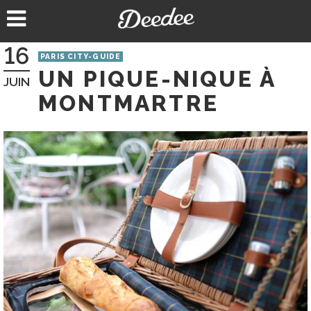
Aller
au
contenu
16
PARIS CITY-GUIDE
UN PIQUE-NIQUE À
JUIN
MONTMARTRE