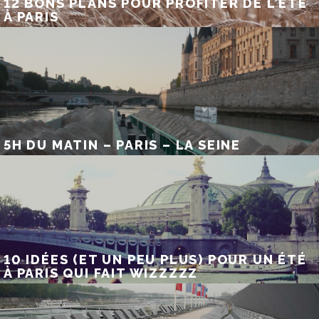
12 BONS PLANS POUR PROFITER DE L’ÉTÉ
À PARIS
5H DU MATIN – PARIS – LA SEINE
10 IDÉES (ET UN PEU PLUS) POUR UN ÉTÉ
À PARIS QUI FAIT WIZZZZZ