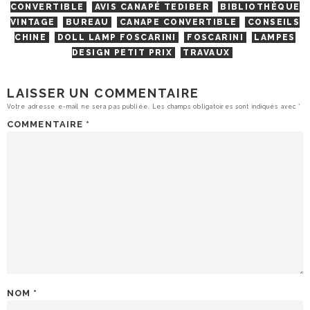
CONVERTIBLE
AVIS CANAPÉ TEDIBER
BIBLIOTHÈQUE
VINTAGE
BUREAU
CANAPE CONVERTIBLE
CONSEILS
CHINE
DOLL LAMP FOSCARINI
FOSCARINI
LAMPES
DESIGN PETIT PRIX
TRAVAUX
LAISSER UN COMMENTAIRE
Votre adresse e-mail ne sera pas publiée.
Les champs obligatoires sont indiqués avec
*
COMMENTAIRE
*
NOM
*