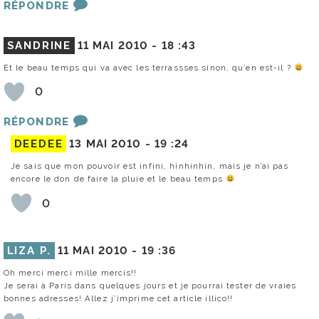
RÉPONDRE
SANDRINE
11 MAI 2010 -
18 :43
Et le beau temps qui va avec les terrassses sinon, qu’en est-il ?
0
RÉPONDRE
DEEDEE
13 MAI 2010 -
19 :24
Je sais que mon pouvoir est infini, hinhinhin, mais je n’ai pas
encore le don de faire la pluie et le beau temps
0
LIZA P.
11 MAI 2010 -
19 :36
Oh merci merci mille mercis!!
Je serai à Paris dans quelques jours et je pourrai tester de vraies
bonnes adresses! Allez j’imprime cet article illico!!