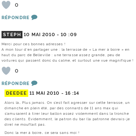
0
RÉPONDRE
STEPH
10 MAI 2010 -
10 :09
Merci pour ces bonnes adresses !
A mon tour d’en partager une : la terrasse de « La mer à boire » en
haut du parc de Belleville : une terrasse assez grande, peu de
voitures qui passent donc du calme, et surtout une vue magnifique !
0
RÉPONDRE
DEEDEE
11 MAI 2010 -
16 :14
Alors là… Plus jamais. On s’est fait agresser sur cette terrasse, un
dimanche en plein été, par des connards de 11 ans max qui
s’amusaient à tirer leur ballon assez violemment dans la tronche
des clients. Evidemment, le patron du bar (la patronne devrais-je
dire) ne mouftait pas.
Donc la mer à boire… ce sera sans moi !