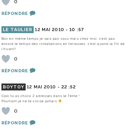
0
RÉPONDRE
LE TAULIER
12 MAI 2010 -
10 :57
Bon en même temps je sais pas vous mais chez moi, c’est pas
encore le temps des installations en terrasses, c’est quand la fin de
l’hivert?
0
RÉPONDRE
BOYTOY
12 MAI 2010 -
22 :52
Cool tu as choisi 2 adresses dans le 7ème !
Pourtant je ne te croise jamais
0
RÉPONDRE