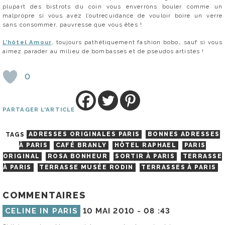
plupart des bistrots du coin vous enverrons bouler comme un
malpropre si vous avez l’outrecuidance de vouloir boire un verre
sans consommer, pauvresse que vous êtes !
L’hôtel Amour
, toujours pathétiquement fashion bobo… sauf si vous
aimez parader au milieu de bombasses et de pseudos artistes !
0
PARTAGER L'ARTICLE
TAGS
ADRESSES ORIGINALES PARIS
BONNES ADRESSES
À PARIS
CAFÉ BRANLY
HÔTEL RAPHAEL
PARIS
ORIGINAL
ROSA BONHEUR
SORTIR À PARIS
TERRASSE
À PARIS
TERRASSE MUSÉE RODIN
TERRASSES À PARIS
COMMENTAIRES
CELINE IN PARIS
10 MAI 2010 -
08 :43