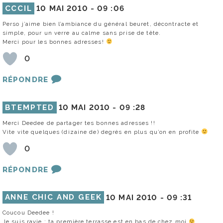
CCCIL
10 MAI 2010 -
09 :06
Perso j’aime bien l’ambiance du général beuret, décontracte et
simple, pour un verre au calme sans prise de tête.
Merci pour les bonnes adresses!
0
RÉPONDRE
BTEMPTED
10 MAI 2010 -
09 :28
Merci Deedee de partager tes bonnes adresses !!
Vite vite quelques (dizaine de) degrés en plus qu’on en profite
0
RÉPONDRE
ANNE CHIC AND GEEK
10 MAI 2010 -
09 :31
Coucou Deedee !
Je suis ravie : ta première terrasse est en bas de chez moi