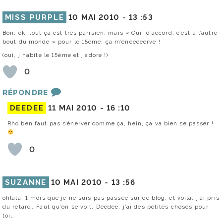
MISS PURPLE
10 MAI 2010 -
13 :53
Bon, ok, tout ça est très parisien, mais « Oui, d’accord, c’est à l’autre
bout du monde » pour le 15ème, ça m’éneeeeerve !
(oui, j’habite le 15ème et j’adore !)
0
RÉPONDRE
DEEDEE
11 MAI 2010 -
16 :10
Rho ben faut pas s’énerver comme ça, hein, ça va bien se passer !
0
SUZANNE
10 MAI 2010 -
13 :56
ohlala, 1 mois que je ne suis pas passée sur ce blog, et voilà, j’ai pris
du retard… Faut qu’on se voit, Deedee, j’ai des petites choses pour
toi…