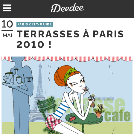
Aller
au
contenu
10
PARIS CITY-GUIDE
TERRASSES À PARIS
MAI
2010 !