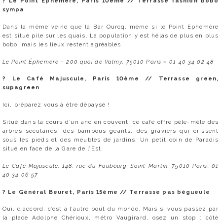
? Le Point Ephémère, Paris 10ème // Terrasse fashion bobo
sympa
Dans la même veine que la Bar Ourcq, même si le Point Ephémère
est situé pile sur les quais. La population y est hélas de plus en plus
bobo, mais les lieux restent agréables.
Le Point Éphémère – 200 quai de Valmy, 75010 Paris
–
01 40 34 02 48
?
Le Café Majuscule, Paris 10ème // Terrasse green,
supagreen
Ici, préparez vous à être dépaysé !
Situé dans la cours d’un ancien couvent, ce café offre pèle-mêle des
arbres séculaires, des bambous géants, des graviers qui crissent
sous les pieds et des meubles de jardins. Un petit coin de Paradis
situé en face de la Gare de l’Est.
Le Café Majuscule, 148, rue du Faubourg-Saint-Martin, 75010 Paris, 01
40 34 06 57
? Le Général Beuret, Paris 15ème // Terrasse pas bégueule
Oui, d’accord, c’est à l’autre bout du monde. Mais si vous passez par
la place Adolphe Chérioux, métro Vaugirard, osez un stop : côté