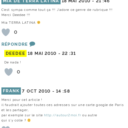
MIA DE TERRA LATINA
18 MAI 2010 -
21 :46
C’est sympa comme tout ça !!! J’adore ce genre de rubrique !!!
Merci Deedee !!!
Mia TERRA LATINA
0
RÉPONDRE
DEEDEE
18 MAI 2010 -
22 :31
De nada !
0
FRANK
7 OCT 2010 -
14 :58
Merci pour cet article !
il faudrait ajouter toutes ces adresses sur une carte google de Paris
et les partager…
par exemple sur le site
http://autour2moi.fr
ou autre
qui s’y colle ?