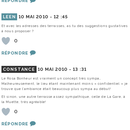
RÉPONDRE
LEEN
10 MAI 2010 -
12 :45
Et avec les adresses des terrasses, as tu des suggestions gustatives
à nous proposer ?
0
RÉPONDRE
CONSTANCE
10 MAI 2010 -
13 :31
Le Rosa Bonheur est vraiment un concept très sympa…
Malheureusement, le lieu étant maintenant moins « confidentiel » je
trouve que l’ambiance était beaucoup plus sympa au début!
Et sinon, une autre terrasse assez sympathique, celle de La Gare, à
la Muette, très agréable!
0
RÉPONDRE