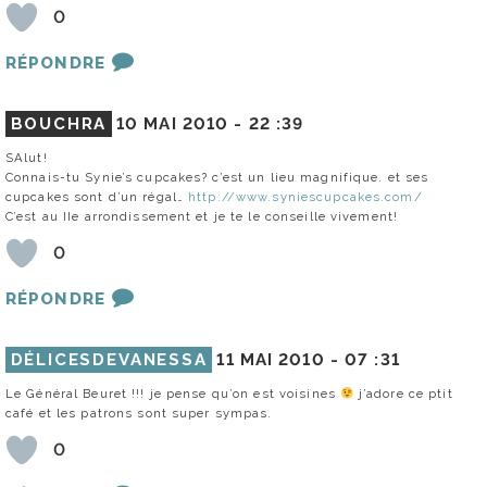
0
RÉPONDRE
BOUCHRA
10 MAI 2010 -
22 :39
SAlut!
Connais-tu Synie’s cupcakes? c’est un lieu magnifique. et ses
cupcakes sont d’un régal…
http://www.syniescupcakes.com/
C’est au IIe arrondissement et je te le conseille vivement!
0
RÉPONDRE
DÉLICESDEVANESSA
11 MAI 2010 -
07 :31
Le Général Beuret !!! je pense qu’on est voisines
j’adore ce ptit
café et les patrons sont super sympas.
0