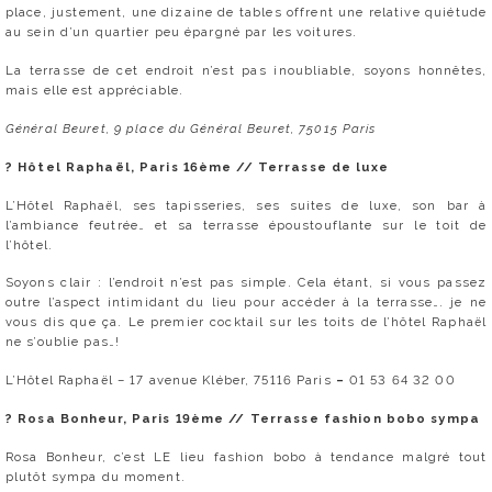
place, justement, une dizaine de tables offrent une relative quiétude
au sein d’un quartier peu épargné par les voitures.
La terrasse de cet endroit n’est pas inoubliable, soyons honnêtes,
mais elle est appréciable.
Général Beuret, 9 place du Général Beuret, 75015 Paris
? Hôtel Raphaël, Paris 16ème // Terrasse de luxe
L’Hôtel Raphaël, ses tapisseries, ses suites de luxe, son bar à
l’ambiance feutrée… et sa terrasse époustouflante sur le toit de
l’hôtel.
Soyons clair : l’endroit n’est pas simple. Cela étant, si vous passez
outre l’aspect intimidant du lieu pour accéder à la terrasse…. je ne
vous dis que ça. Le premier cocktail sur les toits de l’hôtel Raphaël
ne s’oublie pas…!
L’Hôtel Raphaël – 17 avenue Kléber, 75116 Paris
–
01 53 64 32 00
? Rosa Bonheur, Paris 19ème // Terrasse fashion bobo sympa
Rosa Bonheur, c’est LE lieu fashion bobo à tendance malgré tout
plutôt sympa du moment.