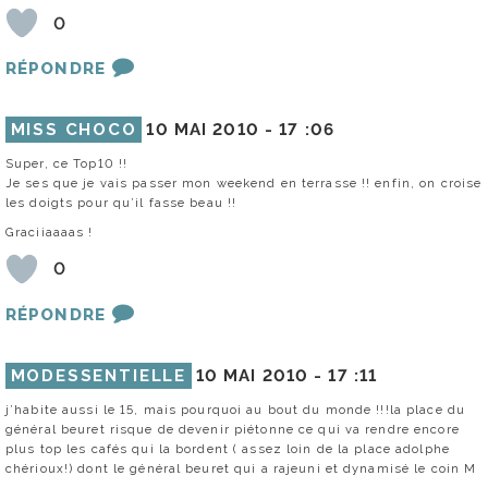
0
RÉPONDRE
MISS CHOCO
10 MAI 2010 -
17 :06
Super, ce Top10 !!
Je ses que je vais passer mon weekend en terrasse !! enfin, on croise
les doigts pour qu’il fasse beau !!
Graciiaaaas !
0
RÉPONDRE
MODESSENTIELLE
10 MAI 2010 -
17 :11
j’habite aussi le 15, mais pourquoi au bout du monde !!!la place du
général beuret risque de devenir piétonne ce qui va rendre encore
plus top les cafés qui la bordent ( assez loin de la place adolphe
chérioux!) dont le général beuret qui a rajeuni et dynamisé le coin M