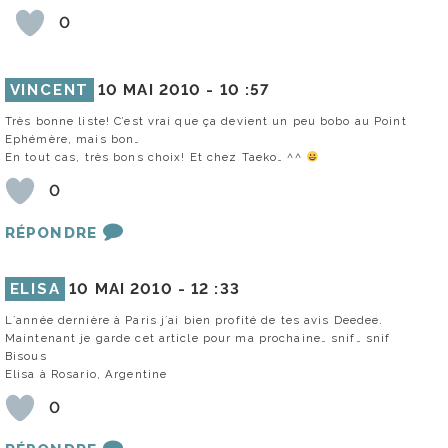
0
VINCENT
10 MAI 2010 -
10 :57
Très bonne liste! C’est vrai que ça devient un peu bobo au Point
Ephémère, mais bon…
En tout cas, très bons choix! Et chez Taeko… ^^
0
RÉPONDRE
ELISA
10 MAI 2010 -
12 :33
L´année dernière à Paris j´ai bien profité de tes avis Deedee.
Maintenant je garde cet article pour ma prochaine… snif… snif
Bisous
Elisa à Rosario, Argentine
0