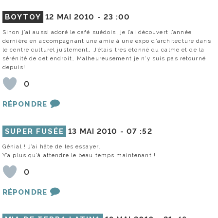
BOYTOY
12 MAI 2010 -
23 :00
Sinon j’ai aussi adoré le café suédois, je l’ai découvert l’année
dernière en accompagnant une amie à une expo d’architecture dans
le centre culturel justement… J’étais très étonné du calme et de la
sérénité de cet endroit… Malheureusement je n’y suis pas retourné
depuis!
0
RÉPONDRE
SUPER FUSÉE
13 MAI 2010 -
07 :52
Génial ! J’ai hâte de les essayer…
Y’a plus qu’à attendre le beau temps maintenant !
0
RÉPONDRE