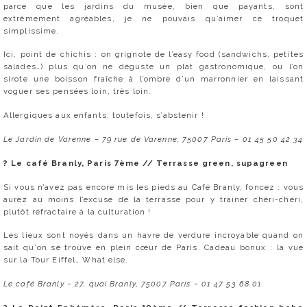
parce que les jardins du musée, bien que payants, sont
extrêmement agréables, je ne pouvais qu’aimer ce troquet
simplissime.
Ici, point de chichis : on grignote de l’easy food (sandwichs, petites
salades…) plus qu’on ne déguste un plat gastronomique, ou l’on
sirote une boisson fraîche à l’ombre d’un marronnier en laissant
voguer ses pensées loin, très loin.
Allergiques aux enfants, toutefois, s’abstenir !
Le Jardin de Varenne – 79 rue de Varenne, 75007 Paris – 01 45 50 42 34
? Le café Branly, Paris 7ème //
Terrasse green, supagreen
Si vous n’avez pas encore mis les pieds au Café Branly, foncez : vous
aurez au moins l’excuse de la terrasse pour y trainer chéri-chéri,
plutôt réfractaire à la culturation !
Les lieux sont noyés dans un havre de verdure incroyable quand on
sait qu’on se trouve en plein cœur de Paris. Cadeau bonux : la vue
sur la Tour Eiffel… What else.
Le café Branly – 27, quai Branly, 75007 Paris – 01 47 53 68 01.