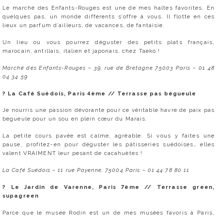
Le marché des Enfants-Rouges est une de mes haltes favorites. En
quelques pas, un monde différents s’offre à vous. Il flotte en ces
lieux un parfum d’ailleurs, de vacances, de fantaisie.
Un lieu où vous pourrez déguster des petits plats français,
marocain, antillais, italien et japonais, chez Taeko !
Marché des Enfants-Rouges – 39, rue de Bretagne 75003 Paris – 01 48
04 34 59
? La Café Suédois, Paris 4ème // Terrasse
pas bégueule
Je nourris une passion dévorante pour ce véritable havre de paix pas
bégueule pour un sou en plein cœur du Marais.
La petite cours pavée est calme, agréable. Si vous y faites une
pause, profitez-en pour déguster les pâtisseries suédoises… elles
valent VRAIMENT leur pesant de cacahuètes !
La Café Suédois – 11 rue Payenne, 75004 Paris – 01 44 78 80 11
? Le Jardin de Varenne, Paris 7ème //
Terrasse green,
supagreen
Parce que le musée Rodin est un de mes musées favoris à Paris,