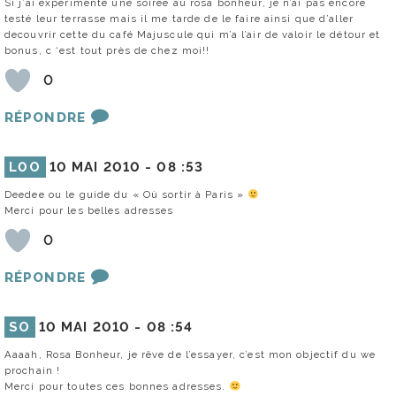
Si j’ai experimenté une soirée au rosa bonheur, je n’ai pas encore
testé leur terrasse mais il me tarde de le faire ainsi que d’aller
decouvrir cette du café Majuscule qui m’a l’air de valoir le détour et
bonus, c ‘est tout près de chez moi!!
0
RÉPONDRE
L0O
10 MAI 2010 -
08 :53
Deedee ou le guide du « Où sortir à Paris »
Merci pour les belles adresses
0
RÉPONDRE
SO
10 MAI 2010 -
08 :54
Aaaah, Rosa Bonheur, je rêve de l’essayer, c’est mon objectif du we
prochain !
Merci pour toutes ces bonnes adresses.