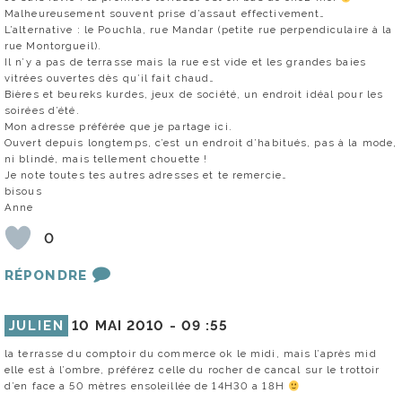
Malheureusement souvent prise d’assaut effectivement…
L’alternative : le Pouchla, rue Mandar (petite rue perpendiculaire à la
rue Montorgueil).
Il n’y a pas de terrasse mais la rue est vide et les grandes baies
vitrées ouvertes dès qu’il fait chaud…
Bières et beureks kurdes, jeux de société, un endroit idéal pour les
soirées d’été.
Mon adresse préférée que je partage ici.
Ouvert depuis longtemps, c’est un endroit d’habitués, pas à la mode,
ni blindé, mais tellement chouette !
Je note toutes tes autres adresses et te remercie…
bisous
Anne
0
RÉPONDRE
JULIEN
10 MAI 2010 -
09 :55
la terrasse du comptoir du commerce ok le midi, mais l’après mid
elle est à l’ombre, préférez celle du rocher de cancal sur le trottoir
d’en face a 50 mètres ensoleillée de 14H30 a 18H