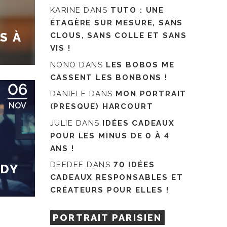
KARINE
DANS
TUTO : UNE
ÉTAGÈRE SUR MESURE, SANS
S À
CLOUS, SANS COLLE ET SANS
VIS !
NONO
DANS
LES BOBOS ME
CASSENT LES BONBONS !
06
DANIELE
DANS
MON PORTRAIT
NOV
(PRESQUE) HARCOURT
JULIE
DANS
IDÉES CADEAUX
POUR LES MINUS DE 0 À 4
ANS !
DEEDEE
DANS
70 IDÉES
ADY
CADEAUX RESPONSABLES ET
CRÉATEURS POUR ELLES !
PORTRAIT PARISIEN