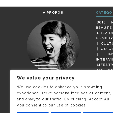
A PROPOS
CATÉGO
3615 
BEAUTÉ
CHEZ D
HUMEUR
CULT
GO G
IN
INTERV
LIFEST
MATERN
MODE
We value your privacy
(BUT G
JE M’APPELLE DELPHINE MAIS
MAGOT 
C’EST
©CAMILLE COLLIN
QUI A
We use cookies to enhance your browsing
PARI
PRIS CETTE PHOTO !
experience, serve personalized ads or content,
RESTA
and analyze our traffic. By clicking "Accept All",
PRESSE 
you consent to our use of cookies.
SALONS
VIDÉOS