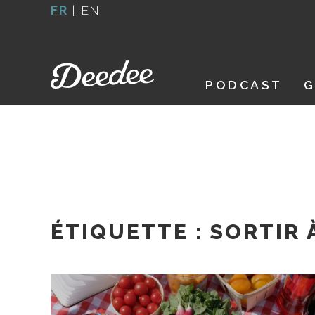
Aller
FR
|
EN
au
contenu
PODCAST
G
ÉTIQUETTE :
SORTIR 