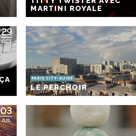
TITTY TWISTER AVEC
MARTINI ROYALE
29
OCT
 ÇA
PARIS CITY-GUIDE
LE PERCHOIR
03
JUIL