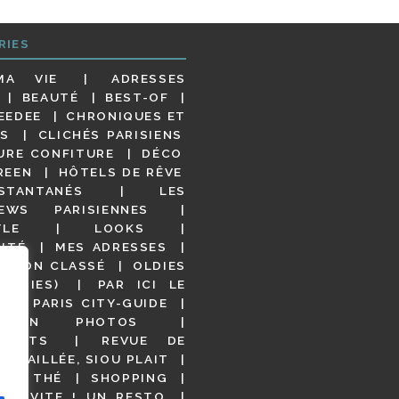
RIES
MA VIE
ADRESSES
BEAUTÉ
BEST-OF
EEDEE
CHRONIQUES ET
S
CLICHÉS PARISIENS
URE CONFITURE
DÉCO
REEN
HÔTELS DE RÊVE
STANTANÉS
LES
IEWS PARISIENNES
YLE
LOOKS
ITÉ
MES ADRESSES
NON CLASSÉ
OLDIES
OODIES)
PAR ICI LE
!
PARIS CITY-GUIDE
S EN PHOTOS
URANTS
REVUE DE
DÉTAILLÉE, SIOU PLAIT
 DE THÉ
SHOPPING
VITE ! UN RESTO