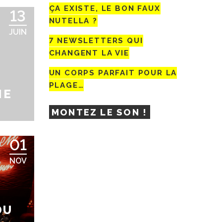
ÇA EXISTE, LE BON FAUX
13
NUTELLA ?
JUIN
7 NEWSLETTERS QUI
CHANGENT LA VIE
UN CORPS PARFAIT POUR LA
PLAGE…
NE
MONTEZ LE SON !
01
NOV
DU