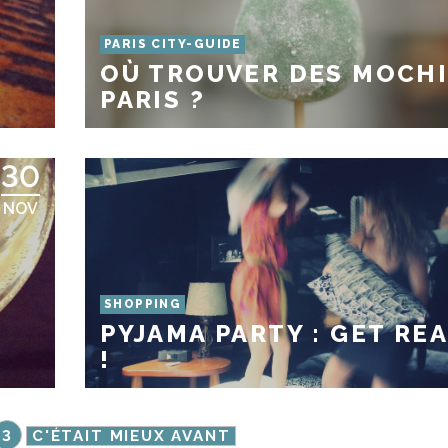
PARIS CITY-GUIDE
OÙ TROUVER DES MOCHI
PARIS ?
30
NOV
SHOPPING
PYJAMA PARTY : GET RE
!
3
C'ÉTAIT MIEUX AVANT