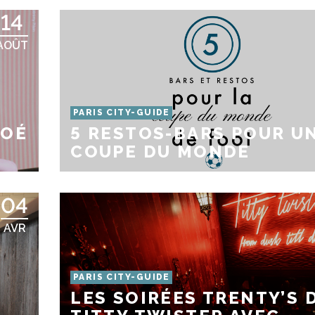
14
AOÛT
PARIS CITY-GUIDE
LOÉ
5 RESTOS-BARS POUR U
COUPE DU MONDE
04
AVR
PARIS CITY-GUIDE
LES SOIRÉES TRENTY’S 