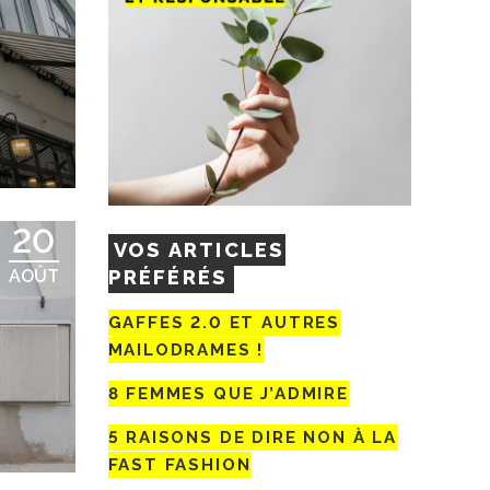
20
VOS ARTICLES
PRÉFÉRÉS
AOÛT
GAFFES 2.0 ET AUTRES
MAILODRAMES !
8 FEMMES QUE J’ADMIRE
5 RAISONS DE DIRE NON À LA
FAST FASHION