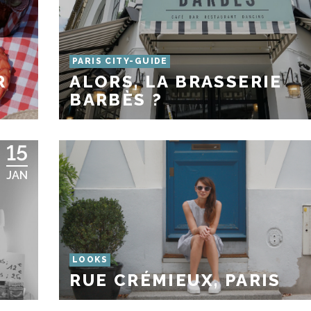
PARIS CITY-GUIDE
R
ALORS, LA BRASSERIE
BARBÈS ?
15
JAN
LOOKS
RUE CRÉMIEUX, PARIS