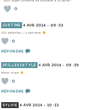
suis super contente de m’atteler à la tâche !
0
JUSTINE
4 AVR 2014 -
09 :33
10h pétantes, j’y penserai
0
RÉPONDRE
2FILLES1STYLE
4 AVR 2014 -
09 :39
Miam miam
0
RÉPONDRE
SYLVIE
4 AVR 2014 -
10 :13