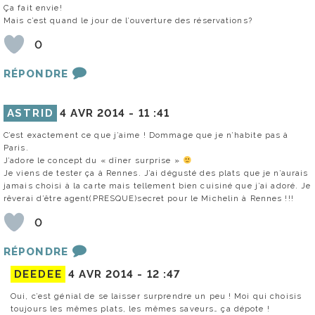
Ça fait envie!
Mais c’est quand le jour de l’ouverture des réservations?
0
RÉPONDRE
ASTRID
4 AVR 2014 -
11 :41
C’est exactement ce que j’aime ! Dommage que je n’habite pas à
Paris.
J’adore le concept du « dîner surprise »
Je viens de tester ça à Rennes. J’ai dégusté des plats que je n’aurais
jamais choisi à la carte mais tellement bien cuisiné que j’ai adoré. Je
rêverai d’être agent(PRESQUE)secret pour le Michelin à Rennes !!!
0
RÉPONDRE
DEEDEE
4 AVR 2014 -
12 :47
Oui, c’est génial de se laisser surprendre un peu ! Moi qui choisis
toujours les mêmes plats, les mêmes saveurs… ça dépote !