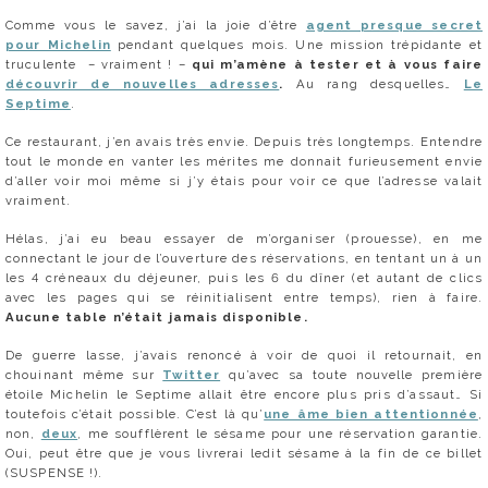
Comme vous le savez, j’ai la joie d’être
agent presque secret
pour Michelin
pendant quelques mois. Une mission trépidante et
truculente – vraiment ! –
qui m’amène à tester et à vous faire
découvrir de nouvelles adresses
.
Au rang desquelles…
Le
Septime
.
Ce restaurant, j’en avais très envie. Depuis très longtemps. Entendre
tout le monde en vanter les mérites me donnait furieusement envie
d’aller voir moi même si j’y étais pour voir ce que l’adresse valait
vraiment.
Hélas, j’ai eu beau essayer de m’organiser (prouesse), en me
connectant le jour de l’ouverture des réservations, en tentant un à un
les 4 créneaux du déjeuner, puis les 6 du dîner (et autant de clics
avec les pages qui se réinitialisent entre temps), rien à faire.
Aucune table n’était jamais disponible.
De guerre lasse, j’avais renoncé à voir de quoi il retournait, en
chouinant même sur
Twitter
qu’avec sa toute nouvelle première
étoile Michelin le Septime allait être encore plus pris d’assaut… Si
toutefois c’était possible. C’est là qu’
une âme bien attentionnée
,
non,
deux
, me soufflèrent le sésame pour une réservation garantie.
Oui, peut être que je vous livrerai ledit sésame à la fin de ce billet
(SUSPENSE !).