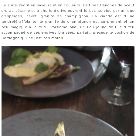
La suite s’écrit en saveurs et en couleurs. De fines tranches de boeuf
cru au sésame et à l’huile d’olive ouvrent le bal, suivies par un duo
d’asperges, navet, granité de champignon. La viande est d’une
tendreté affolante, le granité de champignon est surprenant et un
peu magique à la fois. Troisième plat, un lieu jaune de l’ile d’Yeu
accompagné de ses endives braisées, parfait, précède le cochon de
Dordogne qui ne l’est pas moins.