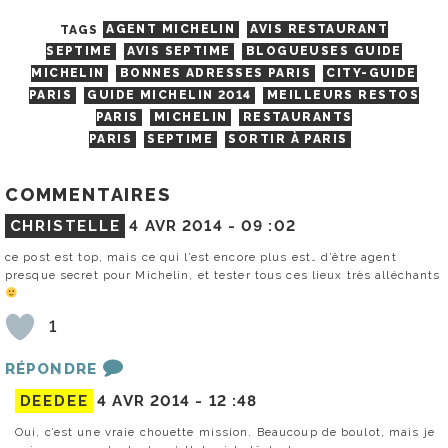
TAGS
AGENT MICHELIN
AVIS RESTAURANT
SEPTIME
AVIS SEPTIME
BLOGUEUSES GUIDE
MICHELIN
BONNES ADRESSES PARIS
CITY-GUIDE
PARIS
GUIDE MICHELIN 2014
MEILLEURS RESTOS
PARIS
MICHELIN
RESTAURANTS
PARIS
SEPTIME
SORTIR À PARIS
COMMENTAIRES
CHRISTELLE
4 AVR 2014 -
09 :02
ce post est top, mais ce qui l’est encore plus est… d’être agent
presque secret pour Michelin, et tester tous ces lieux très alléchants
1
RÉPONDRE
DEEDEE
4 AVR 2014 -
12 :48
Oui, c’est une vraie chouette mission. Beaucoup de boulot, mais je