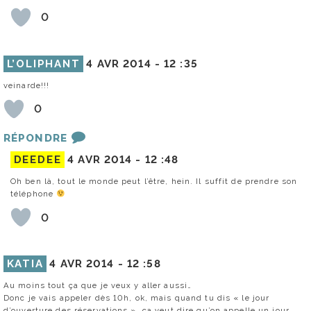
0
L’OLIPHANT
4 AVR 2014 -
12 :35
veinarde!!!
0
RÉPONDRE
DEEDEE
4 AVR 2014 -
12 :48
Oh ben là, tout le monde peut l’être, hein. Il suffit de prendre son
téléphone
0
KATIA
4 AVR 2014 -
12 :58
Au moins tout ça que je veux y aller aussi…
Donc je vais appeler dès 10h, ok, mais quand tu dis « le jour
d’ouverture des réservations », ça veut dire qu’on appelle un jour