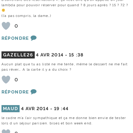
lambda pour pouvoir réserver pour quand ? 8 jours après ? 15 ? 72 ?
(l’a pas compris, la dame…)
0
RÉPONDRE
GAZELLE26
4 AVR 2014 -
15 :38
Aucun plat que tu as listé ne me tente, même le dessert ne me fait
pas rêver…. A la carte il y a du choix ?
0
RÉPONDRE
MAUD
4 AVR 2014 -
19 :44
le cadre m’a l’air sympathique et ça me donne bien envie de tester
lors d un séjour parisien. bises et bon week end.