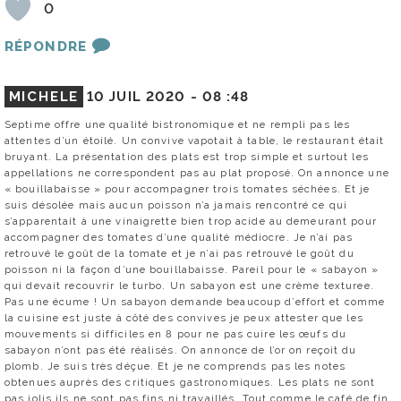
0
RÉPONDRE
MICHELE
10 JUIL 2020 -
08 :48
Septime offre une qualité bistronomique et ne rempli pas les
attentes d’un étoilé. Un convive vapotait à table, le restaurant était
bruyant. La présentation des plats est trop simple et surtout les
appellations ne correspondent pas au plat proposé. On annonce une
« bouillabaisse » pour accompagner trois tomates séchées. Et je
suis désolée mais aucun poisson n’a jamais rencontré ce qui
s’apparentait à une vinaigrette bien trop acide au demeurant pour
accompagner des tomates d’une qualité médiocre. Je n’ai pas
retrouvé le goût de la tomate et je n’ai pas retrouvé le goût du
poisson ni la façon d’une bouillabaisse. Pareil pour le « sabayon »
qui devait recouvrir le turbo. Un sabayon est une crème texturee.
Pas une écume ! Un sabayon demande beaucoup d’effort et comme
la cuisine est juste à côté des convives je peux attester que les
mouvements si difficiles en 8 pour ne pas cuire les œufs du
sabayon n’ont pas été réalisés. On annonce de l’or on reçoit du
plomb. Je suis très déçue. Et je ne comprends pas les notes
obtenues auprès des critiques gastronomiques. Les plats ne sont
pas jolis ils ne sont pas fins ni travaillés. Tout comme le café de fin,