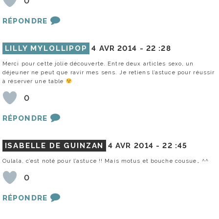
0
RÉPONDRE
LILLY MYLOLLIPOP
4 AVR 2014 -
22 :28
Merci pour cette jolie découverte. Entre deux articles sexo, un
déjeuner ne peut que ravir mes sens. Je retiens l’astuce pour réussir
à réserver une table
0
RÉPONDRE
ISABELLE DE GUINZAN
4 AVR 2014 -
22 :45
Oulala, c’est noté pour l’astuce !! Mais motus et bouche cousue… ^^
0
RÉPONDRE