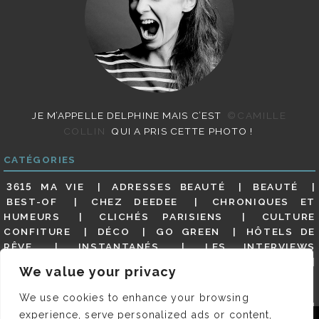
JE M’APPELLE DELPHINE MAIS C’EST
©CAMILLE
COLLIN
QUI A PRIS CETTE PHOTO !
CATÉGORIES
3615 MA VIE
ADRESSES BEAUTÉ
BEAUTÉ
BEST-OF
CHEZ DEEDEE
CHRONIQUES ET
HUMEURS
CLICHÉS PARISIENS
CULTURE
CONFITURE
DÉCO
GO GREEN
HÔTELS DE
RÊVE
INSTANTANÉS
LES INTERVIEWS
PARISIENNES
LIFESTYLE
LOOKS
MATERNITÉ
We value your privacy
MES ADRESSES
MODE
NON CLASSÉ
OLDIES
(BUT GOODIES)
PAR ICI LE MAGOT !
PARIS CITY-
We use cookies to enhance your browsing
GUIDE
PARIS EN PHOTOS
RESTAURANTS
experience, serve personalized ads or content,