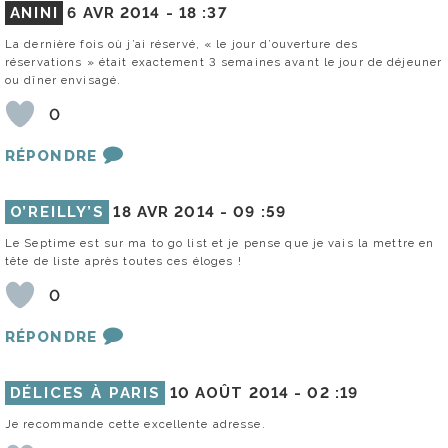
ANINI
6 AVR 2014 -
18 :37
La dernière fois où j’ai réservé, « le jour d’ouverture des
réservations » était exactement 3 semaines avant le jour de déjeuner
ou dîner envisagé.
0
RÉPONDRE
O’REILLY’S
18 AVR 2014 -
09 :59
Le Septime est sur ma to go list et je pense que je vais la mettre en
tête de liste après toutes ces éloges !
0
RÉPONDRE
DÉLICES À PARIS
10 AOÛT 2014 -
02 :19
Je recommande cette excellente adresse.