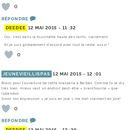
0
RÉPONDRE
DEEDEE
12 MAI 2015 -
11 :32
Oui, c’est dans la fourchette haute des tarifs, clairement.
Et je suis globalement d’accord avec tout le reste, aussi !
0
JEUNEVIEILLISPAS
12 MAI 2015 -
12 :01
Bravo pour l’ouverture de cette brasserie à Barbès. Comme tu le dis
très bien, mieux vaut un endroit peut-être « branchouille » que
l’abandon.
Sinon ton expression « je suis en joie » me met vraiment en joie!
0
RÉPONDRE
DEEDEE
12 MAI 2015 -
12 :20