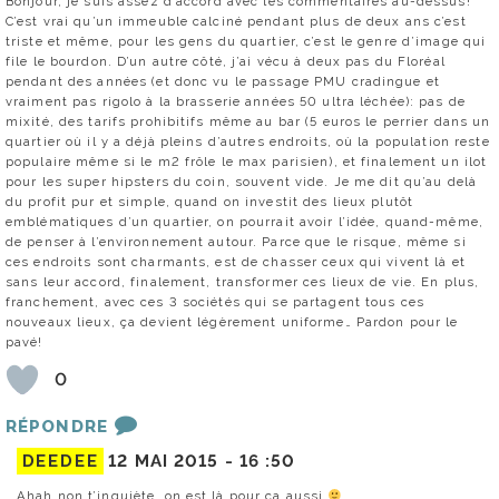
Bonjour, je suis assez d’accord avec les commentaires au-dessus!
C’est vrai qu’un immeuble calciné pendant plus de deux ans c’est
triste et même, pour les gens du quartier, c’est le genre d’image qui
file le bourdon. D’un autre côté, j’ai vécu à deux pas du Floréal
pendant des années (et donc vu le passage PMU cradingue et
vraiment pas rigolo à la brasserie années 50 ultra léchée): pas de
mixité, des tarifs prohibitifs même au bar (5 euros le perrier dans un
quartier où il y a déjà pleins d’autres endroits, où la population reste
populaire même si le m2 frôle le max parisien), et finalement un ilot
pour les super hipsters du coin, souvent vide. Je me dit qu’au delà
du profit pur et simple, quand on investit des lieux plutôt
emblématiques d’un quartier, on pourrait avoir l’idée, quand-même,
de penser à l’environnement autour. Parce que le risque, même si
ces endroits sont charmants, est de chasser ceux qui vivent là et
sans leur accord, finalement, transformer ces lieux de vie. En plus,
franchement, avec ces 3 sociétés qui se partagent tous ces
nouveaux lieux, ça devient légèrement uniforme… Pardon pour le
pavé!
0
RÉPONDRE
DEEDEE
12 MAI 2015 -
16 :50
Ahah non t’inquiète, on est là pour ça aussi