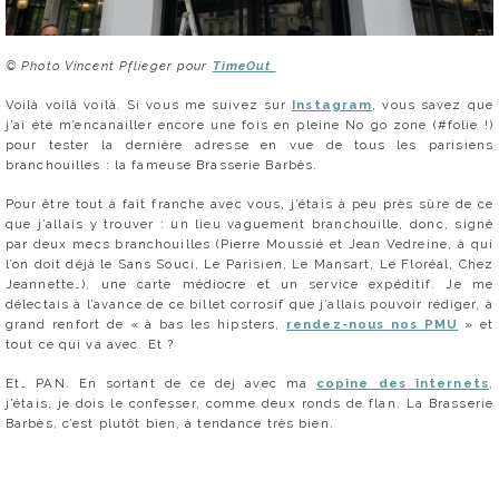
© Photo Vincent Pflieger pour
TimeOut
Voilà voilà voilà. Si vous me suivez sur
Instagram
, vous savez que
j’ai été m’encanailler encore une fois en pleine No go zone (#folie !)
pour tester la dernière adresse en vue de tous les parisiens
branchouilles : la fameuse Brasserie Barbès.
Pour être tout à fait franche avec vous, j’étais à peu près sûre de ce
que j’allais y trouver : un lieu vaguement branchouille, donc, signé
par deux mecs branchouilles (Pierre Moussié et Jean Vedreine, à qui
l’on doit déjà le Sans Souci, Le Parisien, Le Mansart, Le Floréal, Chez
Jeannette…), une carte médiocre et un service expéditif. Je me
délectais à l’avance de ce billet corrosif que j’allais pouvoir rédiger, à
grand renfort de « à bas les hipsters,
rendez-nous nos PMU
» et
tout ce qui va avec. Et ?
Et… PAN. En sortant de ce dej avec ma
copine des internets
,
j’étais, je dois le confesser, comme deux ronds de flan. La Brasserie
Barbès, c’est plutôt bien, à tendance très bien.