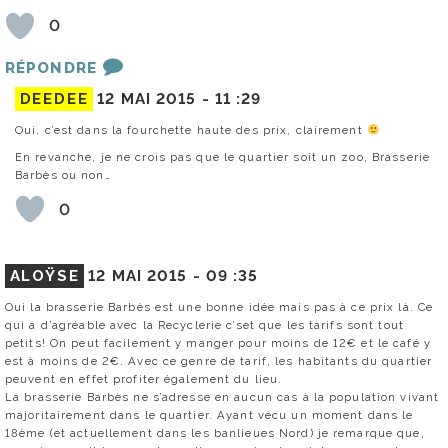
0
RÉPONDRE
DEEDEE
12 MAI 2015 -
11 :29
Oui, c’est dans la fourchette haute des prix, clairement
En revanche, je ne crois pas que le quartier soit un zoo, Brasserie
Barbès ou non…
0
ALOŸSE
12 MAI 2015 -
09 :35
Oui la brasserie Barbès est une bonne idée mais pas à ce prix là. Ce
qui a d’agréable avec la Recyclerie c’set que les tarifs sont tout
petits! On peut facilement y manger pour moins de 12€ et le café y
est à moins de 2€. Avec ce genre de tarif, les habitants du quartier
peuvent en effet profiter également du lieu.
La brasserie Barbès ne s’adresse en aucun cas à la population vivant
majoritairement dans le quartier. Ayant vécu un moment dans le
18ème (et actuellement dans les banlieues Nord) je remarque que,