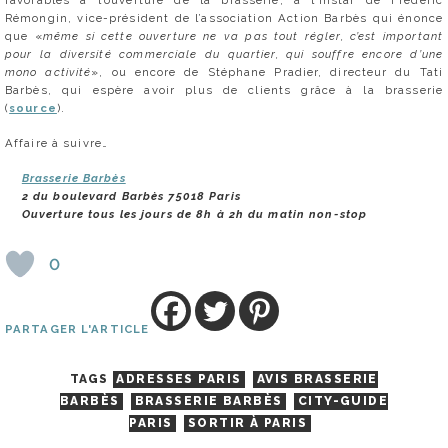
Rémongin, vice-président de l’association Action Barbès qui énonce
que «
même si cette ouverture ne va pas tout régler, c’est important
pour la diversité commerciale du quartier, qui souffre encore d’une
mono activité
», ou encore de Stéphane Pradier, directeur du Tati
Barbès, qui espère avoir plus de clients grâce à la brasserie
(
source
).
Affaire à suivre…
Brasserie Barbès
2 du boulevard Barbès 75018 Paris
Ouverture tous les jours de 8h à 2h du matin non-stop
0
PARTAGER L'ARTICLE
TAGS
ADRESSES PARIS
AVIS BRASSERIE
BARBÈS
BRASSERIE BARBÈS
CITY-GUIDE
PARIS
SORTIR À PARIS