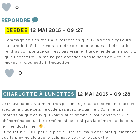
0
RÉPONDRE
DEEDEE
12 MAI 2015 -
09 :27
Dommage de s’en tenir à la perception que TU as des blogueurs
aujourd’hui. Si tu prends la peine de lire quelques billets, tu te
rendras compte que ça n’est pas vraiment le genre de la maison. Et
qu’au contraire, j’aime ne pas abonder dans le sens de « tout le
monde », d’où cette introduction.
0
CHARLOTTE À LUNETTES
12 MAI 2015 -
09 :28
Je trouve le lieu vraiment très joli, mais je reste cependant d’accord
avec le fait que cela ne colle pas avec le quartier… Comme une
impression que ceux qui vont y aller seront là pour observer « le
phénomène populaire » (même si ce n’est pas la démarche de tous,
je m’en doute hein
)
Et pour finir… 20€ pour le plat ? Punaise, mais c’est pratiquement ce
que la provinciale que je suis paye pour le repas entier !