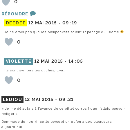
0
RÉPONDRE
DEEDEE
12 MAI 2015 -
09 :19
Je ne crois pas que les pickpockets soient l’apanage du 18ème
0
VIOLETTE
12 MAI 2015 -
14 :05
Ils sont sympas tes clichés, Eva…
0
LEDIOU
12 MAI 2015 -
09 :21
« Je me délectais à l’avance de ce billet corrosif que j’allais pouvoir
rédiger »
Dommage de nourrir cette perception qu’on a des blogueurs
aujourd’hui…