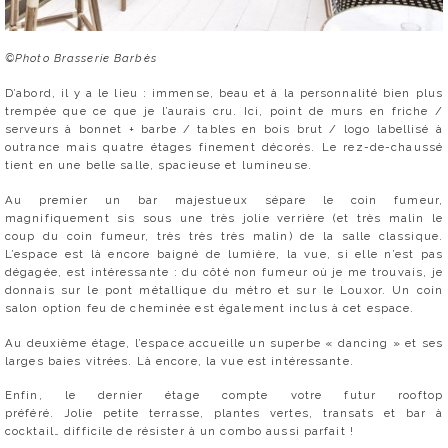
©Photo Brasserie Barbès
D’abord, il y a le lieu : immense, beau et à la personnalité bien plus
trempée que ce que je l’aurais cru. Ici, point de murs en friche /
serveurs à bonnet + barbe / tables en bois brut / logo labellisé à
outrance mais quatre étages finement décorés. Le rez-de-chaussé
tient en une belle salle, spacieuse et lumineuse.
Au premier un bar majestueux sépare le coin fumeur,
magnifiquement sis sous une très jolie verrière (et très malin le
coup du coin fumeur, très très très malin) de la salle classique.
L’espace est là encore baigné de lumière, la vue, si elle n’est pas
dégagée, est intéressante : du côté non fumeur où je me trouvais, je
donnais sur le pont métallique du métro et sur le Louxor. Un coin
salon option feu de cheminée est également inclus à cet espace.
Au deuxième étage, l’espace accueille un superbe « dancing » et ses
larges baies vitrées. Là encore, la vue est intéressante.
Enfin, le dernier étage compte votre futur rooftop
préféré. Jolie petite terrasse, plantes vertes, transats et bar à
cocktail… difficile de résister à un combo aussi parfait !