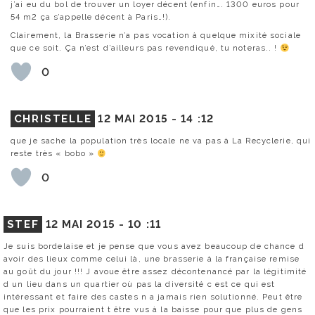
j’ai eu du bol de trouver un loyer décent (enfin…. 1300 euros pour
54 m2 ça s’appelle décent à Paris…!).
Clairement, la Brasserie n’a pas vocation à quelque mixité sociale
que ce soit. Ça n’est d’ailleurs pas revendiqué, tu noteras.. !
0
CHRISTELLE
12 MAI 2015 -
14 :12
que je sache la population très locale ne va pas à La Recyclerie, qui
reste très « bobo »
0
STEF
12 MAI 2015 -
10 :11
Je suis bordelaise et je pense que vous avez beaucoup de chance d
avoir des lieux comme celui là, une brasserie à la française remise
au goût du jour !!! J avoue être assez décontenancé par la légitimité
d un lieu dans un quartier où pas la diversité c est ce qui est
intéressant et faire des castes n a jamais rien solutionné. Peut être
que les prix pourraient t être vus à la baisse pour que plus de gens