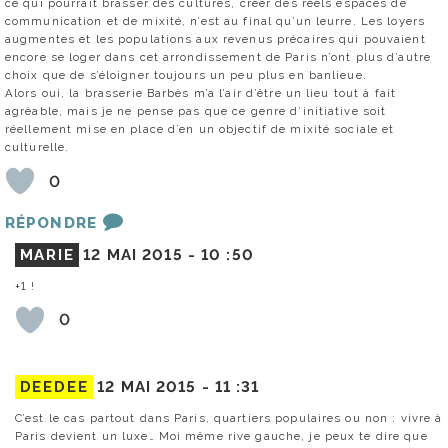
ce qui pourrait brasser des cultures, créer des réels espaces de
communication et de mixité, n’est au final qu’un leurre. Les loyers
augmentes et les populations aux revenus précaires qui pouvaient
encore se loger dans cet arrondissement de Paris n’ont plus d’autre
choix que de s’éloigner toujours un peu plus en banlieue.
Alors oui, la brasserie Barbès m’a l’air d’être un lieu tout à fait
agréable, mais je ne pense pas que ce genre d’initiative soit
réellement mise en place d’en un objectif de mixité sociale et
culturelle.
0
RÉPONDRE
MARIE
12 MAI 2015 -
10 :50
+1 !
0
DEEDEE
12 MAI 2015 -
11 :31
C’est le cas partout dans Paris, quartiers populaires ou non : vivre à
Paris devient un luxe… Moi même rive gauche, je peux te dire que