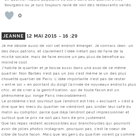
bourgeois ou je suis toujours ravie de voir des restaurants variés.
0
JEANNE
12 MAI 2015 -
16 :29
Je me désole aussi de voir cet endroit émerger. Je connais Jean, un
des deux patrons, et clairement l’idée n’était pas de faire de la
mixité sociale, mais de faire encore un peu plus de bénéfice au
moindre coût.
J’habite le quartier et je bosse aussi dans une asso de ce même
quartier. Non Barbès n’est pas un zoo c’est même le un des plus
chouette quartier de Paris. L’idée importante n’est pas de rester
« entre soi » en pointant du doigt l’arrivée de nouveaux endroits plus
chic, et de crier à la gentrification, qui de toute facon est un
phénomène qui ronge Paris inexorablement.
Le problème c’est sourtout que l’endroit est très « excluant » c’est à
dire que les mecs du quartier ne viendront pas siroter leur café du
matin au comptoir, parce que déjà l’endroit peut impressionner et
surtout que le prix ne soit pas hors de prix justement.
Que les repas restent accesssibles aux branchouilles qui pourront
avoir de jolies photos instagram, pourquoi pas, c’est le coeur de
cible de toute facon. Mais que les gens du quartier voient ça comme