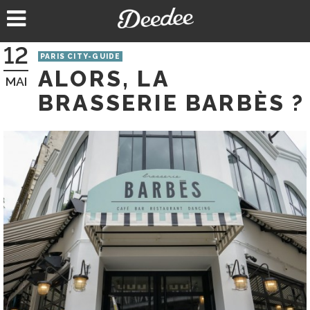
Aller
au
contenu
12
PARIS CITY-GUIDE
ALORS, LA
MAI
BRASSERIE BARBÈS ?