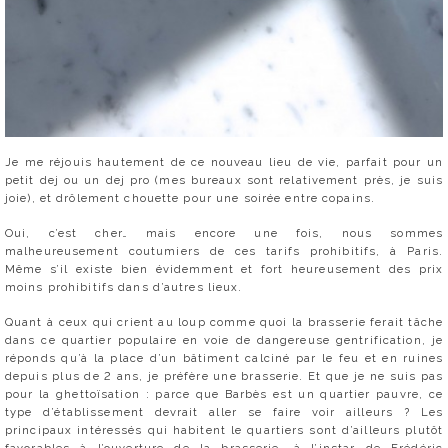
Je me réjouis hautement de ce nouveau lieu de vie, parfait pour un
petit dej ou un dej pro (mes bureaux sont relativement près, je suis
joie), et drôlement chouette pour une soirée entre copains.
Oui, c’est cher… mais encore une fois, nous sommes
malheureusement coutumiers de ces tarifs prohibitifs, à Paris.
Même s’il existe bien évidemment et fort heureusement des prix
moins prohibitifs dans d’autres lieux.
Quant à ceux qui crient au loup comme quoi la brasserie ferait tâche
dans ce quartier populaire en voie de dangereuse gentrification, je
réponds qu’à la place d’un bâtiment calciné par le feu et en ruines
depuis plus de 2 ans, je préfère une brasserie. Et que je ne suis pas
pour la ghettoïsation : parce que Barbès est un quartier pauvre, ce
type d’établissement devrait aller se faire voir ailleurs ? Les
principaux intéressés qui habitent le quartiers sont d’ailleurs plutôt
favorables à l’ouverture de la brasserie, à l’instar de Frédéric