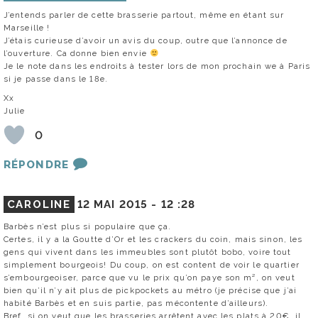
J’entends parler de cette brasserie partout, même en étant sur
Marseille !
J’étais curieuse d’avoir un avis du coup, outre que l’annonce de
l’ouverture. Ca donne bien envie
Je le note dans les endroits à tester lors de mon prochain we à Paris
si je passe dans le 18e.
Xx
Julie
0
RÉPONDRE
CAROLINE
12 MAI 2015 -
12 :28
Barbès n’est plus si populaire que ça.
Certes, il y a la Goutte d’Or et les crackers du coin, mais sinon, les
gens qui vivent dans les immeubles sont plutôt bobo, voire tout
simplement bourgeois! Du coup, on est content de voir le quartier
s’embourgeoiser, parce que vu le prix qu’on paye son m², on veut
bien qu’il n’y ait plus de pickpockets au métro (je précise que j’ai
habité Barbès et en suis partie, pas mécontente d’ailleurs).
Bref, si on veut que les brasseries arrêtent avec les plats à 20€, il