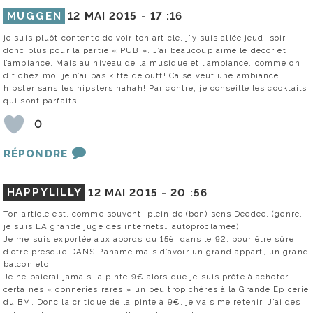
MUGGEN
12 MAI 2015 -
17 :16
je suis pluôt contente de voir ton article. j’y suis allée jeudi soir,
donc plus pour la partie « PUB ». J’ai beaucoup aimé le décor et
l’ambiance. Mais au niveau de la musique et l’ambiance, comme on
dit chez moi je n’ai pas kiffé de ouff! Ca se veut une ambiance
hipster sans les hipsters hahah! Par contre, je conseille les cocktails
qui sont parfaits!
0
RÉPONDRE
HAPPYLILLY
12 MAI 2015 -
20 :56
Ton article est, comme souvent, plein de (bon) sens Deedee. (genre,
je suis LA grande juge des internets… autoproclamée)
Je me suis exportée aux abords du 15è, dans le 92, pour être sûre
d’être presque DANS Paname mais d’avoir un grand appart, un grand
balcon etc.
Je ne paierai jamais la pinte 9€ alors que je suis prête à acheter
certaines « conneries rares » un peu trop chères à la Grande Epicerie
du BM. Donc la critique de la pinte à 9€, je vais me retenir. J’ai des