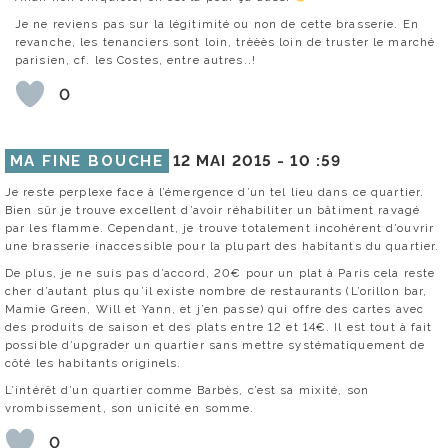
Je ne reviens pas sur la légitimité ou non de cette brasserie. En
revanche, les tenanciers sont loin, trèèès loin de truster le marché
parisien, cf. les Costes, entre autres..!
0
MA FINE BOUCHE
12 MAI 2015 -
10 :59
Je reste perplexe face à l’émergence d’un tel lieu dans ce quartier.
Bien sûr je trouve excellent d’avoir réhabiliter un bâtiment ravagé
par les flamme. Cependant, je trouve totalement incohérent d’ouvrir
une brasserie inaccessible pour la plupart des habitants du quartier.
De plus, je ne suis pas d’accord, 20€ pour un plat à Paris cela reste
cher d’autant plus qu’il existe nombre de restaurants (L’orillon bar,
Mamie Green, Will et Yann, et j’en passe) qui offre des cartes avec
des produits de saison et des plats entre 12 et 14€. Il est tout à fait
possible d’upgrader un quartier sans mettre systématiquement de
côté les habitants originels.
L’intérêt d’un quartier comme Barbès, c’est sa mixité, son
vrombissement, son unicité en somme.
0