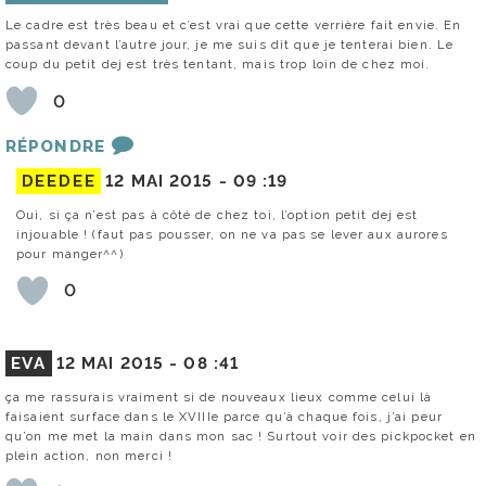
Le cadre est très beau et c’est vrai que cette verrière fait envie. En
passant devant l’autre jour, je me suis dit que je tenterai bien. Le
coup du petit dej est très tentant, mais trop loin de chez moi.
0
RÉPONDRE
DEEDEE
12 MAI 2015 -
09 :19
Oui, si ça n’est pas à côté de chez toi, l’option petit dej est
injouable ! (faut pas pousser, on ne va pas se lever aux aurores
pour manger^^)
0
EVA
12 MAI 2015 -
08 :41
ça me rassurais vraiment si de nouveaux lieux comme celui là
faisaient surface dans le XVIIIe parce qu’à chaque fois, j’ai peur
qu’on me met la main dans mon sac ! Surtout voir des pickpocket en
plein action, non merci !