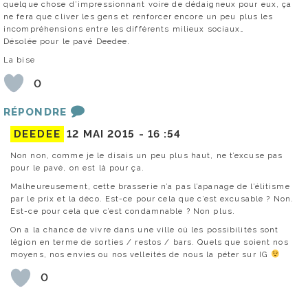
quelque chose d’impressionnant voire de dédaigneux pour eux, ça
ne fera que cliver les gens et renforcer encore un peu plus les
incompréhensions entre les différents milieux sociaux…
Désolée pour le pavé Deedee.
La bise
0
RÉPONDRE
DEEDEE
12 MAI 2015 -
16 :54
Non non, comme je le disais un peu plus haut, ne t’excuse pas
pour le pavé, on est là pour ça.
Malheureusement, cette brasserie n’a pas l’apanage de l’élitisme
par le prix et la déco. Est-ce pour cela que c’est excusable ? Non.
Est-ce pour cela que c’est condamnable ? Non plus.
On a la chance de vivre dans une ville où les possibilités sont
légion en terme de sorties / restos / bars. Quels que soient nos
moyens, nos envies ou nos velleités de nous la péter sur IG
0