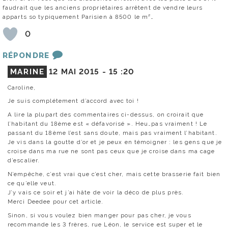
faudrait que les anciens propriétaires arrêtent de vendre leurs
apparts so typiquement Parisien à 8500 le m²…
0
RÉPONDRE
MARINE
12 MAI 2015 -
15 :20
Caroline,
Je suis complétement d’accord avec toi !
A lire la plupart des commentaires ci-dessus, on croirait que
l’habitant du 18ème est « défavorisé ». Heu…pas vraiment ! Le
passant du 18ème l’est sans doute, mais pas vraiment l’habitant.
Je vis dans la goutte d’or et je peux en témoigner : les gens que je
croise dans ma rue ne sont pas ceux que je croise dans ma cage
d’escalier.
N’empêche, c’est vrai que c’est cher, mais cette brasserie fait bien
ce qu’elle veut.
J’y vais ce soir et j’ai hâte de voir la déco de plus près.
Merci Deedee pour cet article.
Sinon, si vous voulez bien manger pour pas cher, je vous
recommande les 3 frères, rue Léon, le service est super et le