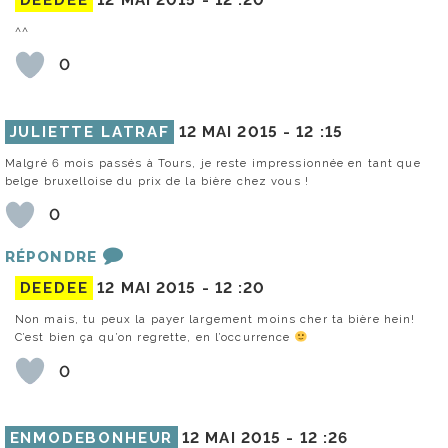
^^
0
JULIETTE LATRAF
12 MAI 2015 -
12 :15
Malgré 6 mois passés à Tours, je reste impressionnée en tant que
belge bruxelloise du prix de la bière chez vous !
0
RÉPONDRE
DEEDEE
12 MAI 2015 -
12 :20
Non mais, tu peux la payer largement moins cher ta bière hein!
C’est bien ça qu’on regrette, en l’occurrence
0
ENMODEBONHEUR
12 MAI 2015 -
12 :26