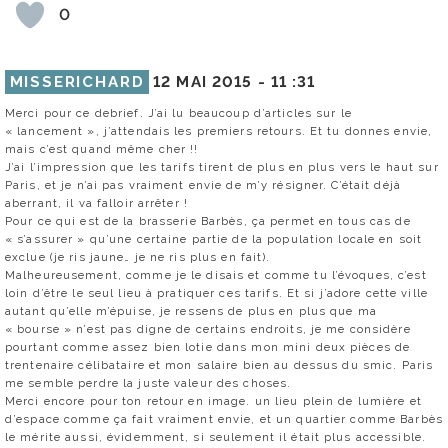
0
MISSERICHARD
12 MAI 2015 -
11 :31
Merci pour ce debrief. J’ai lu beaucoup d’articles sur le
« lancement », j’attendais les premiers retours. Et tu donnes envie,
mais c’est quand même cher !!
J’ai l’impression que les tarifs tirent de plus en plus vers le haut sur
Paris, et je n’ai pas vraiment envie de m’y résigner. C’était déjà
aberrant, il va falloir arrêter !
Pour ce qui est de la brasserie Barbès, ça permet en tous cas de
« s’assurer » qu’une certaine partie de la population locale en soit
exclue (je ris jaune… je ne ris plus en fait).
Malheureusement, comme je le disais et comme tu l’évoques, c’est
loin d’être le seul lieu à pratiquer ces tarifs. Et si j’adore cette ville
autant qu’elle m’épuise, je ressens de plus en plus que ma
« bourse » n’est pas digne de certains endroits, je me considère
pourtant comme assez bien lotie dans mon mini deux pièces de
trentenaire célibataire et mon salaire bien au dessus du smic. Paris
me semble perdre la juste valeur des choses.
Merci encore pour ton retour en image. un lieu plein de lumière et
d’espace comme ça fait vraiment envie, et un quartier comme Barbès
le mérite aussi, évidemment, si seulement il était plus accessible.