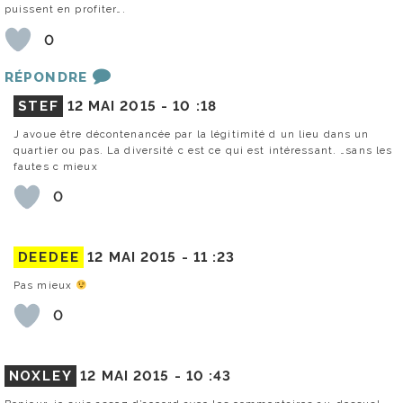
puissent en profiter….
0
RÉPONDRE
STEF
12 MAI 2015 -
10 :18
J avoue être décontenancée par la légitimité d un lieu dans un
quartier ou pas. La diversité c est ce qui est intéressant. …sans les
fautes c mieux
0
DEEDEE
12 MAI 2015 -
11 :23
Pas mieux
0
NOXLEY
12 MAI 2015 -
10 :43