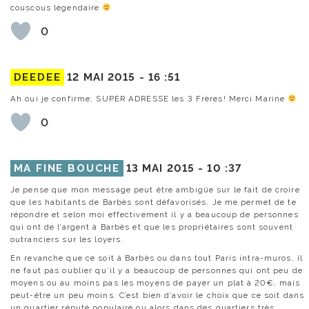
couscous légendaire
0
DEEDEE
12 MAI 2015 -
16 :51
Ah oui je confirme, SUPER ADRESSE les 3 Frères! Merci Marine
0
MA FINE BOUCHE
13 MAI 2015 -
10 :37
Je pense que mon message peut être ambigüe sur le fait de croire
que les habitants de Barbès sont défavorisés. Je me permet de te
répondre et selon moi effectivement il y a beaucoup de personnes
qui ont de l’argent à Barbès et que les propriétaires sont souvent
outranciers sur les loyers.
En revanche que ce soit à Barbès ou dans tout Paris intra-muros, il
ne faut pas oublier qu’il y a beaucoup de personnes qui ont peu de
moyens ou au moins pas les moyens de payer un plat à 20€, mais
peut-être un peu moins. C’est bien d’avoir le choix que ce soit dans
un quartier réputé populaire ou alors dans des quartiers très