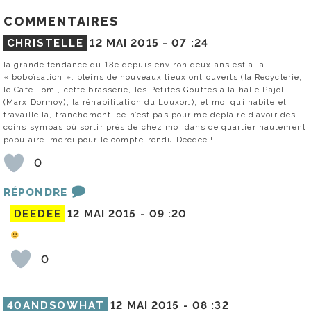
COMMENTAIRES
CHRISTELLE
12 MAI 2015 -
07 :24
la grande tendance du 18e depuis environ deux ans est à la
« boboïsation ». pleins de nouveaux lieux ont ouverts (la Recyclerie,
le Café Lomi, cette brasserie, les Petites Gouttes à la halle Pajol
(Marx Dormoy), la réhabilitation du Louxor…), et moi qui habite et
travaille là, franchement, ce n’est pas pour me déplaire d’avoir des
coins sympas où sortir près de chez moi dans ce quartier hautement
populaire. merci pour le compte-rendu Deedee !
0
RÉPONDRE
DEEDEE
12 MAI 2015 -
09 :20
0
40ANDSOWHAT
12 MAI 2015 -
08 :32