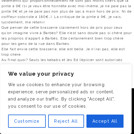
vêtements qui proportionnellement ne sont pas moins chers que la
pinte à 9€ (si je veux être honnête avec moi-même, je ne paie pas la
pinte 9€ et je ne paie pas non plus de sac à main hors de prix. Ni de
coiffeur-coloriste à 180€…). La critique de la pinte à 9€, je vais,
lucidement, me retenir.
Que penser de cette brasserie clairement hors de prix pour ceux
qu’on imagine vivre à Barbès? Elle n’est sans doute pas si chère pour
les proprios d’appart à Barbès. Elle certainement bien trop chère
pour les gens de la rue dans Barbès.
Elle fait envie cette brasserie, elle est belle. Je n’irai pas, elle est
trop chère.
Au final quoi? Seuls les kebabs et les Ed l’épicier sont autorisés
chez « les pauvres »? Oui, un si bel endroit où l’on ne peut aller
donne des aigreurs. C’est excluant.
We value your privacy
Et l’arrivée en force des gens « d’ailleurs » et leur carte bleue agace.
Dans d’autres proportions, j’ai vécu suffisamment longtemps à
We use cookies to enhance your browsing
Rouen pour être agacée par les 4×4 des parisiens garés n’importe
experience, serve personalized ads or content,
comment dans les rues piétonnes d’une ville qu’ils appelaient le
Nous utilisons des cookies pour vous garantir la meilleure
« XXIè arrdt » (sans déconner!!!). Tu vois ce que j’essaie de dire?
and analyze our traffic. By clicking "Accept All",
expérience sur notre site. Si vous continuez à utiliser ce
L’attitude des clients fera de cette brasserie un endroit qui
you consent to our use of cookies.
dernier, nous considérerons que vous acceptez l'utilisation des
s’intègrera au paysage ou pas.
cookies.
On saura si cette brasserie est un plus pour le quartier si les clients
de la brasserie s’y arrêtent aussi acheter leur pain, leur journal etc.
Customize
Reject All
Accept All
OK
(sinon, question pickpockets, il y a les Champs Elysées aussi. Et le
métro. Il faut arrêter de frémir en disant Barbès. Et ça, pour ceux qui