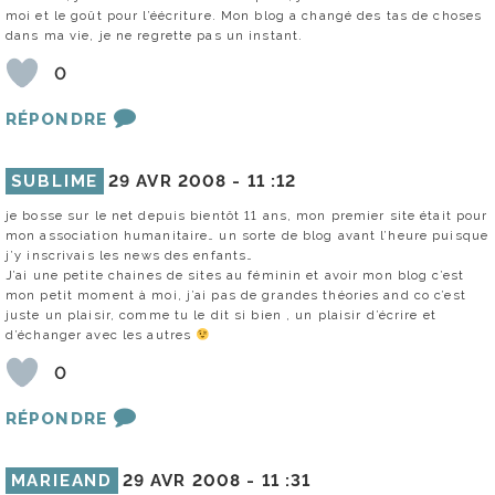
moi et le goût pour l’éécriture. Mon blog a changé des tas de choses
dans ma vie, je ne regrette pas un instant.
0
RÉPONDRE
SUBLIME
29 AVR 2008 -
11 :12
je bosse sur le net depuis bientôt 11 ans, mon premier site était pour
mon association humanitaire… un sorte de blog avant l’heure puisque
j’y inscrivais les news des enfants…
J’ai une petite chaines de sites au féminin et avoir mon blog c’est
mon petit moment à moi, j’ai pas de grandes théories and co c’est
juste un plaisir, comme tu le dit si bien , un plaisir d’écrire et
d’échanger avec les autres
0
RÉPONDRE
MARIEAND
29 AVR 2008 -
11 :31