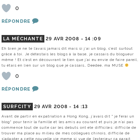
0
RÉPONDRE
LA MÉCHANTE
29 AVR 2008 -
14 :09
Eh bien je ne te l’avais jamais dit mais si j’ai un blog, c’est surtout
grâce à toi. Je détestais les blogs à la base, je cassais du blogueur
même ! Et c’est en découvrant le tien que j’ai eu envie de faire pareil,
tu étais en lien sur un blog que je cassais… Deedee, ma MUSE
0
RÉPONDRE
SURFCITY
29 AVR 2008 -
14 :13
Avant de partir en expatriation a Hong Kong, j’avais dit " je ferai un
blog" pour tenir la famille et les amis au courant et puis je n’ai pas
commence tout de suite car les debuts ont ete difficiles: difficile de
trouver ma place au milieu de mes collegues chinois, difficile de
s’adapter a cette nouvelle vie meme si vue de l’exterieur ca parait