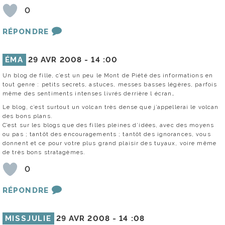
0
RÉPONDRE
ÉMA
29 AVR 2008 -
14 :00
Un blog de fille, c’est un peu le Mont de Piété des informations en
tout genre : petits secrets, astuces, messes basses légères, parfois
même des sentiments intenses livrés derrière l écran…
Le blog, c’est surtout un volcan très dense que j’appellerai le volcan
des bons plans.
C’est sur les blogs que des filles pleines d’idées, avec des moyens
ou pas ; tantôt des encouragements ; tantôt des ignorances, vous
donnent et ce pour votre plus grand plaisir des tuyaux, voire même
de très bons stratagèmes.
0
RÉPONDRE
MISSJULIE
29 AVR 2008 -
14 :08