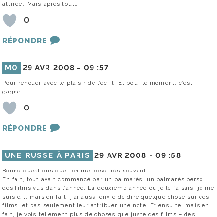
attirée… Mais après tout…
0
RÉPONDRE
MO
29 AVR 2008 -
09 :57
Pour renouer avec le plaisir de l’écrit! Et pour le moment, c’est
gagné!
0
RÉPONDRE
UNE RUSSE À PARIS
29 AVR 2008 -
09 :58
Bonne questions que l’on me pose très souvent…
En fait, tout avait commencé par un palmarès: un palmarès perso
des films vus dans l’année. La deuxième année où je le faisais, je me
suis dit: mais en fait, j’ai aussi envie de dire quelque chose sur ces
films, et pas seulement leur attribuer une note! Et ensuite: mais en
fait, je vois tellement plus de choses que juste des films – des