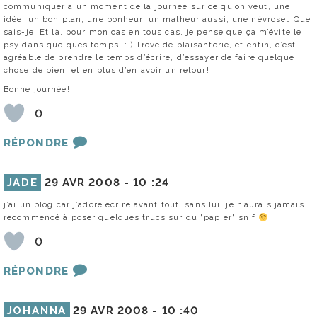
communiquer à un moment de la journée sur ce qu’on veut, une
idée, un bon plan, une bonheur, un malheur aussi, une névrose… Que
sais-je! Et là, pour mon cas en tous cas, je pense que ça m’évite le
psy dans quelques temps! : ) Trêve de plaisanterie, et enfin, c’est
agréable de prendre le temps d’écrire, d’essayer de faire quelque
chose de bien, et en plus d’en avoir un retour!
Bonne journée!
0
RÉPONDRE
JADE
29 AVR 2008 -
10 :24
j’ai un blog car j’adore écrire avant tout! sans lui, je n’aurais jamais
recommencé à poser quelques trucs sur du "papier" snif
0
RÉPONDRE
JOHANNA
29 AVR 2008 -
10 :40