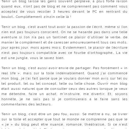
Tenir un blog laisse les gens souvent perplexe, à plus forte raison
quand eux, n’ont pas de blog et ne comprennent pas comment vous
acceptez de vous recoller 3 heures devant le PC en rentrant du
boulot… Complètement zinzin celle là !
Tenir un blog, c’est avant tout avoir la passion de l’écrit, même si l’on
n’en est pas toujours conscient. On ne se hasarde pas dans une telle
aventure si l’on n’a pas un tantinet ce plaisir d’utiliser le verbe, de
manier le complément et de caresser amoureusement tous ces mots,
jour après jour, mois après mois. Evidemment, le plaisir de l’écriture
n’est pas toujours compatible avec ce fourbe d’orthographe… La vie
est une jungle, vous le savez bien.
Tenir un blog, c’est aussi avoir envie de partager. Pas forcément « in
real life », mais sur la toile indéniablement. Quand j’ai commencé
mon blog, je l’ai fait parce que je voulais donner mon avis sur tel ou
tel produit, tel ou tel concept, telle ou telle chose. Ouvrir mon blog
était aussi naturel que de consulter ceux des autres lorsque je veux
me détendre, faire un achat, m’instruire, me divertir. Et, soyons
honnête, je ne sais pas si je continuerais à le faire sans les
commentaires des lecteurs.
Tenir un blog, c’est être un peu fou, aussi. Se mettre à nu, se livrer
sur la toile et accepter que tout le monde ne comprenne pas que le
« je » du blog peut être nuancé, romancé, théâtralisé… Si ce n’est