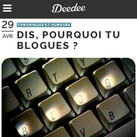
Aller
au
contenu
29
CHRONIQUES ET HUMEURS
DIS, POURQUOI TU
AVR
BLOGUES ?