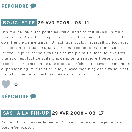
RÉPONDRE
BOUCLETTE
29 AVR 2008 -
08 :11
Bah moi qui suis une petite nouvelle, enfin ca fait plus d’un mois
maintenant. C’est ton blog, et tous les autres que je lis, qui m’ont
donné envie de me lancer. Un soir que Loulou regardait du foot avec
ses copains et que je surfais sur mes blog préférés, je me suis
lancée. Et je ne pensais pas que ca me plairait autant, tout va très
vite et on est tout de suite pris dans l’engrenage, je trouve qu’un
blog c’est un peu comme une drogue parfois, car souvent je me mets
à "penser blog" !! la relation que j’ai avec mon blog est bizarre, c’est
un petit mon bébé, c’est ma création, mon petit bijou…
0
RÉPONDRE
SASHA LA PIN-UP
29 AVR 2008 -
08 :17
Au début pour passer le temps. Aujourd’hui parce que je ne peux
plus m’en passer…