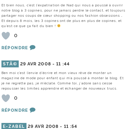
Et bien nous, c’est l’expatriation de Nad qui nous a poussé à ouvrir
notre blog à 3 copines, pour ne jamais perdre le contact, et toujours
partager nos coups de cœur shopping ou nos fashion obsessions …
Et depuis 8 mois, les 3 copines ont de plus en plus de copines, et
qu’est ce que ça fait du bien !
0
RÉPONDRE
STÃ©
29 AVR 2008 -
11 :44
Ben moi c’est l’envie d’écrire et mon vieux rêve de monter un
magazine de mode pour enfant qui m’a poussé à monter le blog. Et
je ne regrette pas, je m’éclate. Comme toi, j’adore sans cesse
repousser les limites apprendre et échanger de nouveaux trucs.
0
RÉPONDRE
E-ZABEL
29 AVR 2008 -
11 :54