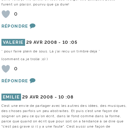
furent un plaisir, pourvu que ça dure!
0
RÉPONDRE
VALERIE
29 AVR 2008 -
10 :05
* pour faire plein de sous. Là j’ai recu un timbre déjà *
(comment ca je trolle ;o) )
0
RÉPONDRE
EMILIE
29 AVR 2008 -
10 :08
C’est une envie de partager avec les autres des idées, des musiques,
des choses parfois un peu abstraites. Et puis c’est une façon de
soigner un peu ce qu’on écrit, dans le fond comme dans la forme,
parce que quand on écrit que pour soit on a tendance à se dire que
"c’est pas grave si il y a une faute". C’est aussi une façon de