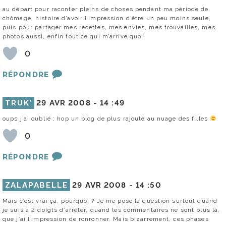
au départ pour raconter pleins de choses pendant ma période de
chômage, histoire d’avoir l’impression d’être un peu moins seule,
puis pour partager mes recettes, mes envies, mes trouvailles, mes
photos aussi, enfin tout ce qui m’arrive quoi.
0
RÉPONDRE
TRUK’
29 AVR 2008 -
14 :49
oups j’ai oublié : hop un blog de plus rajouté au nuage des filles
0
RÉPONDRE
ZALAPABELLE
29 AVR 2008 -
14 :50
Mais c’est vrai ça, pourquoi ? Je me pose la question surtout quand
je suis à 2 doigts d’arrêter, quand les commentaires ne sont plus là,
que j’ai l’impression de ronronner. Mais bizarrement, ces phases