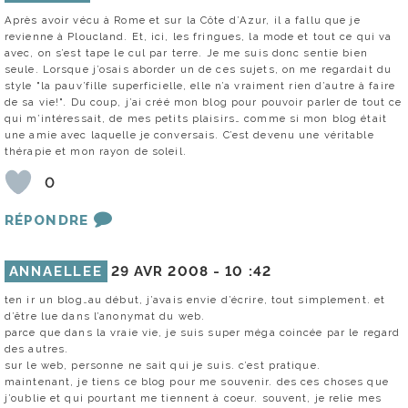
Après avoir vécu à Rome et sur la Côte d’Azur, il a fallu que je
revienne à Ploucland. Et, ici, les fringues, la mode et tout ce qui va
avec, on s’est tape le cul par terre. Je me suis donc sentie bien
seule. Lorsque j’osais aborder un de ces sujets, on me regardait du
style "la pauv’fille superficielle, elle n’a vraiment rien d’autre à faire
de sa vie!". Du coup, j’ai créé mon blog pour pouvoir parler de tout ce
qui m’intéressait, de mes petits plaisirs… comme si mon blog était
une amie avec laquelle je conversais. C’est devenu une véritable
thérapie et mon rayon de soleil.
0
RÉPONDRE
ANNAELLEE
29 AVR 2008 -
10 :42
ten ir un blog…au début, j’avais envie d’écrire, tout simplement. et
d’être lue dans l’anonymat du web.
parce que dans la vraie vie, je suis super méga coincée par le regard
des autres.
sur le web, personne ne sait qui je suis. c’est pratique.
maintenant, je tiens ce blog pour me souvenir. des ces choses que
j’oublie et qui pourtant me tiennent à coeur. souvent, je relie mes