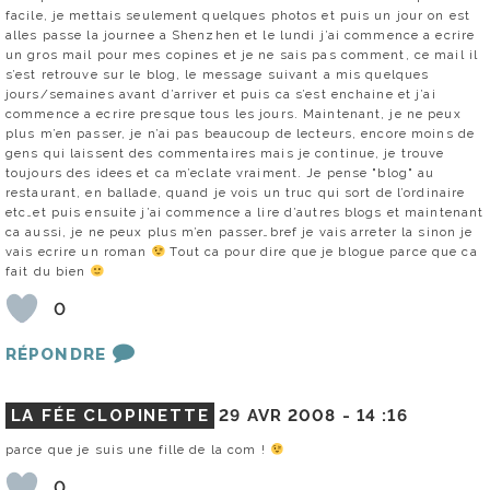
facile, je mettais seulement quelques photos et puis un jour on est
alles passe la journee a Shenzhen et le lundi j’ai commence a ecrire
un gros mail pour mes copines et je ne sais pas comment, ce mail il
s’est retrouve sur le blog, le message suivant a mis quelques
jours/semaines avant d’arriver et puis ca s’est enchaine et j’ai
commence a ecrire presque tous les jours. Maintenant, je ne peux
plus m’en passer, je n’ai pas beaucoup de lecteurs, encore moins de
gens qui laissent des commentaires mais je continue, je trouve
toujours des idees et ca m’eclate vraiment. Je pense "blog" au
restaurant, en ballade, quand je vois un truc qui sort de l’ordinaire
etc…et puis ensuite j’ai commence a lire d’autres blogs et maintenant
ca aussi, je ne peux plus m’en passer…bref je vais arreter la sinon je
vais ecrire un roman
Tout ca pour dire que je blogue parce que ca
fait du bien
0
RÉPONDRE
LA FÉE CLOPINETTE
29 AVR 2008 -
14 :16
parce que je suis une fille de la com !
0