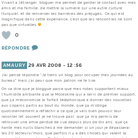
Vivant a l’étranger, bloguer me permet de garder le contact avec mes
amis et ma famille, de mettre la lumiére sur une autre culture
(turquie), et de renverser les barriéres des préjugés… Ce qui est
magnifique dans cette expérience, c’est que les rencontres ne sont
pas que virtuelles
0
RÉPONDRE
AMAURY
29 AVR 2008 -
12 :56
J’ai pensé répondre "Je tiens un blog pour occuper mes journées au
bureau" mais j’ai peur que mon patron ne te lise.
On va dire que je bloggue parce que mes notes supportent mieux
l’humidité ambiante que le Moleskine qui a servi de premier support,
que ça m’économise le forfait téléphonique à donner des nouvelles
aux copains partis au bout du monde, que ça m’oblige
quotidiennement à réfléchir à ce que je vais bien pouvoir leur
raconter (et souvent je ne trouve pas), que ça m’a permis de
retrouver une amie perdue de vue depuis plus de dix ans, que ça
hante mes nuits blanches à me demander si un jour je dépasserai
les 20 lecteurs/mois, que parfois il y a des choses qui valent la