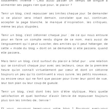
totalement inventé ! C’est aussi passer un temps de dingue à
alimenter ses pages rien que pour… le plaisir ?
Tenir un blog, c’est repousser ses limites chaque jour. Se demander
si ce plaisir sera intact demain, constater que oui, continuer,
accepter la page blanche, le manque d’inspiration, les critiques,
même les plus stupides.
Tenir un blog, c’est s’étonner chaque jour : de ce qui nous entoure
pour en faire un compte rendu digne de ce nom, mais aussi de
l’engouement qu’il peut susciter, des amitiés qu’il peut héberger, de
cette « mode du blog » dont on se demande si elle passera, quand
elle passera…
Mais tenir un blog, c’est surtout du plaisir à l’état pur : une relation
qui se construit chaque jour avec ses lecteurs, ceux de la première
heure qu’on connaît virtuellement par cœur et dont on s’étonne
toujours un peu qu’ils continuent à vous suivre, les petits nouveaux,
ou encore ceux qui ne font que passer pour livrer leur point de vue,
leur bon plan ou leur coup de gueule.
Tenir un blog, c’est dont très loin d’être idyllique… Mais quelle
satisfaction et quel bonheur d’avoir l’envie de repousser toujours
plus loin les limites de… l’envie !
Et vous, pourquoi tenez-vous votre blog ? Pourquoi avez-vous