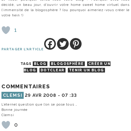
décidé, un beau jour, d’ouvrir votre home sweet home virtuel dans
l’immensité de la blogosphère ? (ou pourquoi aimeriez-vous créer le
votre hein !)
1
PARTAGER L'ARTICLE
TAGS
BLOG
BLOGOSPHÈRE
CRÉER UN
BLOG
DOTCLEAR
TENIR UN BLOG
COMMENTAIRES
CLEMSI
29 AVR 2008 -
07 :33
L’éternel question que l’on se pose tous …
Bonne journée
Clemsi
0