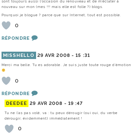
sont toujours aussi l’occasion du renouveau et de m’éclater à
nouveau sur mon (mes !!! mais elle est folle ?) blogs.
Pourquoi je blogue ? parce que sur Internet, tout est possible.
0
RÉPONDRE
MISSHELLO
29 AVR 2008 -
15 :31
Merci ma belle. Tu es adorable. Je suis juste toute rouge d’émotion
0
RÉPONDRE
DEEDEE
29 AVR 2008 -
19 :47
Tu ne l’as pas volé, va : tu peux dérougir (oui oui, du verbe
dérougir, évidemment) immédiatement !
0