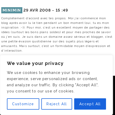
MINIMIN
29 AVR 2008 -
15 :49
Complètement d’accord avec tes propos. Moi j’ai commencé mon
blog après avoir lu le tien pendant un bon moment (oui, tu es mon
inspiration :-)). Pour moi, c’est un excellent moyen de partager des
idées (surtout les bons plans soldes) et pour mes proches de savoir
où j’en suis. Je suis dans un domaine assez sérieux et blogger, c’est
une petite évasion quotidienne sur des sujets plus légers et
amusants. Mais surtout, c’est un formidable moyen d’expression et
d’interaction.
0
We value your privacy
RÉPONDRE
We use cookies to enhance your browsing
experience, serve personalized ads or content,
Nous utilisons des cookies pour vous garantir la meilleure
MINIMIN
29 AVR 2008 -
15 :52
and analyze our traffic. By clicking "Accept All",
expérience sur notre site. Si vous continuez à utiliser ce
you consent to our use of cookies.
dernier, nous considérerons que vous acceptez l'utilisation des
Ça c’est quand mon blog fonctionne (vive les serveurs gratuits) !
cookies.
Bonne journée!
Customize
Reject All
Accept All
OK
0