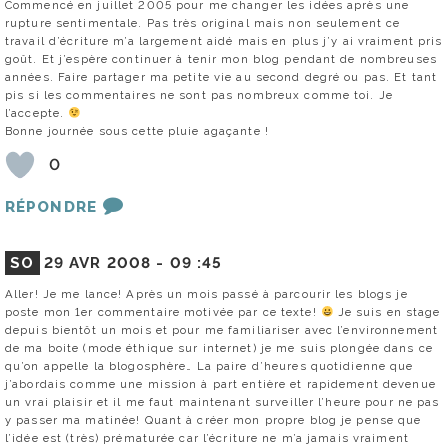
Commencé en juillet 2005 pour me changer les idées après une
rupture sentimentale. Pas très original mais non seulement ce
travail d’écriture m’a largement aidé mais en plus j’y ai vraiment pris
goût. Et j’espère continuer à tenir mon blog pendant de nombreuses
années. Faire partager ma petite vie au second degré ou pas. Et tant
pis si les commentaires ne sont pas nombreux comme toi. Je
l’accepte.
Bonne journée sous cette pluie agaçante !
0
RÉPONDRE
SO
29 AVR 2008 -
09 :45
Aller! Je me lance! Après un mois passé à parcourir les blogs je
poste mon 1er commentaire motivée par ce texte!
Je suis en stage
depuis bientôt un mois et pour me familiariser avec l’environnement
de ma boite (mode éthique sur internet) je me suis plongée dans ce
qu’on appelle la blogosphère… La paire d’heures quotidienne que
j’abordais comme une mission à part entière et rapidement devenue
un vrai plaisir et il me faut maintenant surveiller l’heure pour ne pas
y passer ma matinée! Quant à créer mon propre blog je pense que
l’idée est (très) prématurée car l’écriture ne m’a jamais vraiment