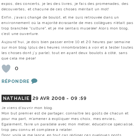
expos, des concerts, je les des livres, je fais des promenades, des
découvertes… et chacune de ces choses méritait un mot!
Enfin, j’avais changé de boulot, et me suis retrouvée dans un
environnement où la majorité écrasante de mes collègues n’était pas
trop branchée "culture", et je me sentais muselée! Alors mon blog,
c’est une ouverture.
Aujourd’hui, je dois bien passer entre 10 et 20 heures par semaine
sur mon blog (plus des heures innombrables à voir et à tester toutes
les choses dont j’y parle), tout en ayant deux boulots à côté, sans
que cela me pèse!
0
RÉPONDRE
NATHALIE
29 AVR 2008 -
09 :59
Je viens d’ouvrir mon blog.
Mon but premier est de partager, connaître les goûts de chacun et
pour ma part, m’amener à expliquer mes choix, mes envies…
Egalement, faire un parallèle avec mon métier, éducatrice spécialisé,
trop peu connu et complexe à relater.
Donc voilà je me lance, en tout cas rédiger ces quelques posts