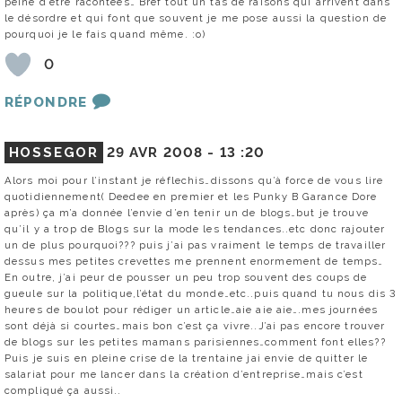
peine d’être racontées… Bref tout un tas de raisons qui arrivent dans
le désordre et qui font que souvent je me pose aussi la question de
pourquoi je le fais quand même. :o)
0
RÉPONDRE
HOSSEGOR
29 AVR 2008 -
13 :20
Alors moi pour l’instant je réflechis…dissons qu’à force de vous lire
quotidiennement( Deedee en premier et les Punky B Garance Dore
après) ça m’a donnée l’envie d’en tenir un de blogs…but je trouve
qu’il y a trop de Blogs sur la mode les tendances..etc donc rajouter
un de plus pourquoi??? puis j’ai pas vraiment le temps de travailler
dessus mes petites crevettes me prennent enormement de temps…
En outre, j’ai peur de pousser un peu trop souvent des coups de
gueule sur la politique,l’état du monde…etc..puis quand tu nous dis 3
heures de boulot pour rédiger un article…aie aie aie….mes journées
sont déjà si courtes…mais bon c’est ça vivre..J’ai pas encore trouver
de blogs sur les petites mamans parisiennes…comment font elles??
Puis je suis en pleine crise de la trentaine jai envie de quitter le
salariat pour me lancer dans la création d’entreprise…mais c’est
compliqué ça aussi..