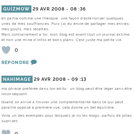
GUIZMOW
29 AVR 2008 -
08 :36
en partie comme une thérapie, une façon d’extérioriser quelques
unes de mes souffrances. Puis j’ai eu envie de partager mes envies,
mes goûts, mes recettes…
Mais contrairement à toi, mon blog est avant tout un journal extime,
et non une mine d’infos et bons plans. C’est juste ma petite vie.
0
RÉPONDRE
NAHIMAGE
29 AVR 2008 -
09 :13
ma phrase préférée dans ton édito : un blog peut être léger sans être
inconséquent.
Quand on arrive à trouver une complémentarité dans ce qui peut
paraître opposé à première vue, cela donne un bel équilibre.
Voilà un des exemples pour lesquels je lis les blogs, parfois de jolies
suprises.
0