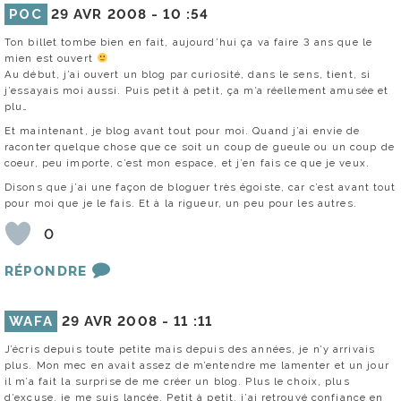
POC
29 AVR 2008 -
10 :54
Ton billet tombe bien en fait, aujourd’hui ça va faire 3 ans que le
mien est ouvert
Au début, j’ai ouvert un blog par curiosité, dans le sens, tient, si
j’essayais moi aussi. Puis petit à petit, ça m’a réellement amusée et
plu…
Et maintenant, je blog avant tout pour moi. Quand j’ai envie de
raconter quelque chose que ce soit un coup de gueule ou un coup de
coeur, peu importe, c’est mon espace, et j’en fais ce que je veux.
Disons que j’ai une façon de bloguer très égoiste, car c’est avant tout
pour moi que je le fais. Et à la rigueur, un peu pour les autres.
0
RÉPONDRE
WAFA
29 AVR 2008 -
11 :11
J’écris depuis toute petite mais depuis des années, je n’y arrivais
plus. Mon mec en avait assez de m’entendre me lamenter et un jour
il m’a fait la surprise de me créer un blog. Plus le choix, plus
d’excuse, je me suis lancée. Petit à petit, j’ai retrouvé confiance en