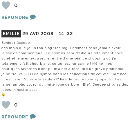
0
RÉPONDRE
EMILIE
29 AVR 2008 -
14 :32
Bonjour Deedee,
des mois que je lis ton blog très régulièrement sans jamais avoir
laissé de commentaire… Le premier sera d’ailleurs totalement hors
sujet et je m’en excuse… je rentre d’une séance shopping où j’ai
totalement fait chou blanc, ce qui est rarissime ! Même mes
boutiques favorites n’ont pu m’aider à résoudre un grave problème :
je ne trouve RIEN de sympa dans les collections de cet été… Damned
! c’est rare ! Suis-je la seule ??? Pas de petite robe sympa, tout est
large, ample, col rond… limite robe de bure ! Bref, Deedee si tu as des
idées, n’hésite pas…
0
RÉPONDRE