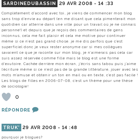
SARDINEDUBASSIN
29 AVR 2008 -
14 :33
Complètement d’accord avec toi, je viens de commencer mon blog
sans trop d’envie au départ (en me disant que cela pimenterait mon
quotidien car atterrie dans une ville pour un travail où je ne connais
personne!) et depuis que je reçois des commentaires de gens
inconnus, cela me fait plaisir et cela me motive pour continuer
même si ce n’est pas grand chose. je me dis parfois que c’est
superficiel donc je veux rester anonyme car si mes collègues
savaient ce que je raconte sur mon blog, je n’aimerais pas cela car
suis assez réservée comme fille mais le blog est une forme
d’exutoire. Cachée derrière mon écran, j’écris sans tabou puis j’aime
l’écriture même si ce n’est pas de la grande littérature, jouer avec les
mots m’amuse et obtenir un ton en mail ou en texte, c’est pas facile !
Les blogs de filles en 2006-07-08, c’est un thème pour une thèse
de sociologie!
0
RÉPONDRE
TRUK’
29 AVR 2008 -
14 :48
pourquoi je blogues?