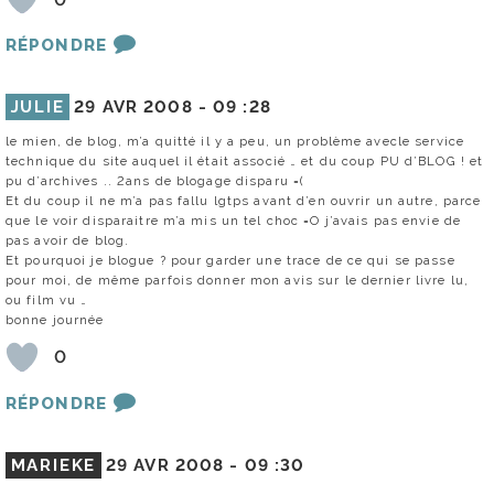
RÉPONDRE
JULIE
29 AVR 2008 -
09 :28
le mien, de blog, m’a quitté il y a peu, un problème avecle service
technique du site auquel il était associé … et du coup PU d’BLOG ! et
pu d’archives .. 2ans de blogage disparu =(
Et du coup il ne m’a pas fallu lgtps avant d’en ouvrir un autre, parce
que le voir disparaitre m’a mis un tel choc =O j’avais pas envie de
pas avoir de blog.
Et pourquoi je blogue ? pour garder une trace de ce qui se passe
pour moi, de même parfois donner mon avis sur le dernier livre lu,
ou film vu …
bonne journée
0
RÉPONDRE
MARIEKE
29 AVR 2008 -
09 :30