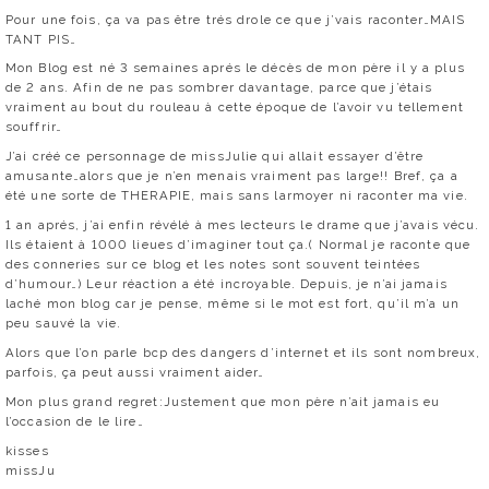
Pour une fois, ça va pas être trés drole ce que j’vais raconter…MAIS
TANT PIS…
Mon Blog est né 3 semaines aprés le décès de mon père il y a plus
de 2 ans. Afin de ne pas sombrer davantage, parce que j’étais
vraiment au bout du rouleau à cette époque de l’avoir vu tellement
souffrir…
J’ai créé ce personnage de missJulie qui allait essayer d’être
amusante…alors que je n’en menais vraiment pas large!! Bref, ça a
été une sorte de THERAPIE, mais sans larmoyer ni raconter ma vie.
1 an aprés, j’ai enfin révélé à mes lecteurs le drame que j’avais vécu.
Ils étaient à 1000 lieues d’imaginer tout ça.( Normal je raconte que
des conneries sur ce blog et les notes sont souvent teintées
d’humour…) Leur réaction a été incroyable. Depuis, je n’ai jamais
laché mon blog car je pense, même si le mot est fort, qu’il m’a un
peu sauvé la vie.
Alors que l’on parle bcp des dangers d’internet et ils sont nombreux,
parfois, ça peut aussi vraiment aider…
Mon plus grand regret:Justement que mon père n’ait jamais eu
l’occasion de le lire…
kisses
missJu