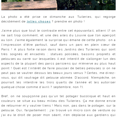
La photo a été prise ce dimanche aux Tuileries, qui regorge
décidément de
jolies choses
? prendre en photo !
J’aime plus que tout le contraste entre cet épouvantail, atterri l? on
ne sait trop comment, et une des ailes du Louvre que l’on aperçoit
au loin. J’aime également la surprise qui émane de cette photo : on a
l’impression d’être partout, sauf dans un parc en plein cœur de
Paris ! A plus forte raison dans les Jardins des Tuileries qui sont
très soignés et encadrés : statues policées, bassins proprets et
pelouses au carré sur lesquelles il est interdit de s’allonger (un des
aspects de la plupart des parcs parisiens qui m’énerve au plus haut
point ! Quel est l’intérêt de faire pousser de belles pelouses si on ne
peut pas se vautrer dessus les beaux jours venus ? Certes, me direz-
vous, qui dit vautrage dit pelouse abimée. D’accord. N’empêche, on
pourrait les interdire les trois quarts de l’année et les autoriser
quelque chose comme d’avril ? septembre, non ?).
Bref, on ne soupçonne pas qu’un tel potager bucolique et haut en
couleurs se situe au beau milieu des Tuileries. Ça me donne envie
de retourner m’y vautrer tiens ! Mais non, pas dans le potager, sur la
pelouse. Oui, farpaitement : j’ai trouvé un micro coin de verdure où
j’ai eu le droit de poser mon séant, n’en déplaise aux gardiens qui