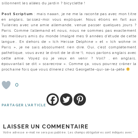
sillonnent les allées du jardin ? bicyclette !
Post Scriptum
: mais naaan, je ne me la raconte pas avec mon titre
en anglais, laissez-moi vous expliquer. Nous étions en fait aux
Tuileries avec une amie allemande, venue passer quelques jours ?
Paris. Comme l’allemand et nous, nous ne sommes pas exactement
les meilleurs amis du monde (malgré mes 9 années d’étude de cette
langue.. En dehors de « Ich Heisse Delphine » et « Ich wohne in
Paris », je ne sais absolument rien dire. Oui, c’est complètement
pathétique, vous avez le droit de le dire !), nous parlons anglais avec
cette amie. Voyez où je veux en venir ? Voil? , en anglais,
épouvantail se dit « scarecrow ». Comme ça, vous pourrez crâner la
prochaine fois que vous dînerez chez Georgette-qui-se-la-pête
0
PARTAGER L'ARTICLE
LAISSER UN COMMENTAIRE
Votre adresse e-mail ne sera pas publiée.
Les champs obligatoires sont indiqués avec
*