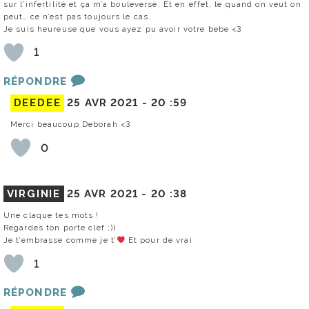
sur l’infertilité et ça m’a bouleversé. Et en effet, le quand on veut on
peut… ce n’est pas toujours le cas.
Je suis heureuse que vous ayez pu avoir votre bebe <3
1
RÉPONDRE
DEEDEE
25 AVR 2021 -
20 :59
Merci beaucoup Deborah <3
0
VIRGINIE
25 AVR 2021 -
20 :38
Une claque tes mots !
Regardes ton porte clef ;))
Je t’embrasse comme je t’
Et pour de vrai
1
RÉPONDRE