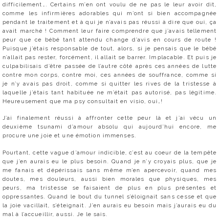
difficilement…. Certains m’en ont voulu de ne pas le leur avoir dit,
comme les infirmières adorables qui m’ont si bien accompagnée
pendant le traitement et à qui je n’avais pas réussi à dire que oui, ça
avait marché ! Comment leur faire comprendre que j’avais tellement
peur que ce bébé tant attendu change d’avis en cours de route !
Puisque j’étais responsable de tout, alors, si je pensais que le bébé
n’allait pas rester, forcément, il allait se barrer. Implacable. Et puis je
culpabilisais d’être passée de l’autre côté après ces années de lutte
contre mon corps, contre moi, ces années de souffrance, comme si
je n’y avais pas droit, comme si quitter les rives de la tristesse à
laquelle j’étais tant habituée ne m’était pas autorisé, pas légitime.
Heureusement que ma psy consultait en visio, oui…!
J’ai finalement réussi à affronter cette peur là et j’ai vécu un
deuxième tsunami d’amour absolu qui aujourd’hui encore, me
procure une joie et une émotion immenses.
Pourtant, cette vague d’amour indicible, c’est au coeur de la tempête
que j’en aurais eu le plus besoin. Quand je n’y croyais plus, que je
me fanais et dépérissais sans même m’en apercevoir, quand mes
doutes, mes douleurs, aussi bien morales que physiques, mes
peurs, ma tristesse se faisaient de plus en plus présentes et
oppressantes. Quand le bout du tunnel s’éloignait sans cesse et que
la joie vacillait, s’éteignait. J’en aurais eu besoin mais j’aurais eu du
mal à l’accueillir, aussi. Je le sais.