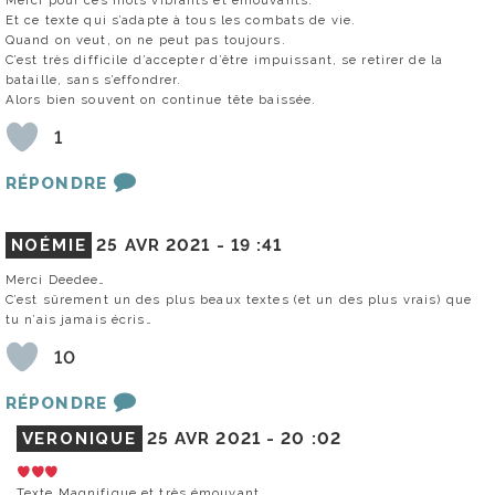
Merci pour ces mots vibrants et émouvants.
Et ce texte qui s’adapte à tous les combats de vie.
Quand on veut, on ne peut pas toujours.
C’est très difficile d’accepter d’être impuissant, se retirer de la
bataille, sans s’effondrer.
Alors bien souvent on continue tête baissée.
1
RÉPONDRE
NOÉMIE
25 AVR 2021 -
19 :41
Merci Deedee…
C’est sûrement un des plus beaux textes (et un des plus vrais) que
tu n’ais jamais écris…
10
RÉPONDRE
VERONIQUE
25 AVR 2021 -
20 :02
Texte Magnifique et très émouvant…