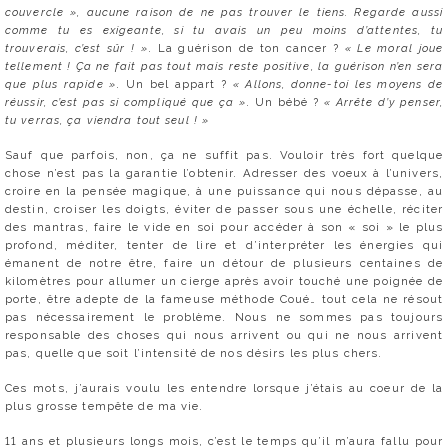
couvercle », aucune raison de ne pas trouver le tiens. Regarde aussi
comme tu es exigeante, si tu avais un peu moins d’attentes, tu
trouverais, c’est sûr ! »
. La guérison de ton cancer ?
« Le moral joue
tellement ! Ça ne fait pas tout mais reste positive, la guérison n’en sera
que plus rapide »
. Un bel appart ?
« Allons, donne-toi les moyens de
réussir, c’est pas si compliqué que ça »
. Un bébé ?
« Arrête d’y penser,
tu verras, ça viendra tout seul ! »
Sauf que parfois, non, ça ne suffit pas. Vouloir très fort quelque
chose n’est pas la garantie l’obtenir. Adresser des voeux à l’univers,
croire en la pensée magique, à une puissance qui nous dépasse, au
destin, croiser les doigts, éviter de passer sous une échelle, réciter
des mantras, faire le vide en soi pour accéder à son « soi » le plus
profond, méditer, tenter de lire et d’interpréter les énergies qui
émanent de notre être, faire un détour de plusieurs centaines de
kilomètres pour allumer un cierge après avoir touché une poignée de
porte, être adepte de la fameuse méthode Coué… tout cela ne résout
pas nécessairement le problème. Nous ne sommes pas toujours
responsable des choses qui nous arrivent ou qui ne nous arrivent
pas, quelle que soit l’intensité de nos désirs les plus chers.
Ces mots, j’aurais voulu les entendre lorsque j’étais au coeur de la
plus grosse tempête de ma vie.
11 ans et plusieurs longs mois, c’est le temps qu’il m’aura fallu pour