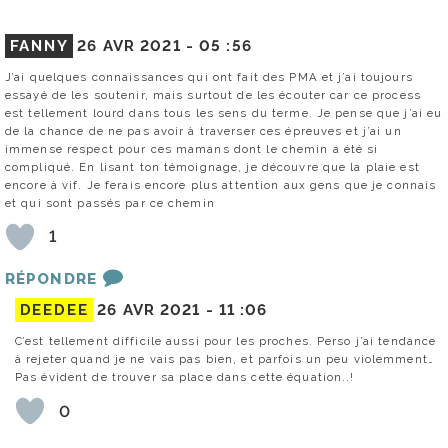
FANNY
26 AVR 2021 -
05 :56
J’ai quelques connaissances qui ont fait des PMA et j’ai toujours
essayé de les soutenir, mais surtout de les écouter car ce process
est tellement lourd dans tous les sens du terme. Je pense que j’ai eu
de la chance de ne pas avoir à traverser ces épreuves et j’ai un
immense respect pour ces mamans dont le chemin a été si
compliqué. En lisant ton témoignage, je découvre que la plaie est
encore à vif. Je ferais encore plus attention aux gens que je connais
et qui sont passés par ce chemin
1
RÉPONDRE
DEEDEE
26 AVR 2021 -
11 :06
C’est tellement difficile aussi pour les proches. Perso j’ai tendance
à rejeter quand je ne vais pas bien, et parfois un peu violemment…
Pas évident de trouver sa place dans cette équation..!
0