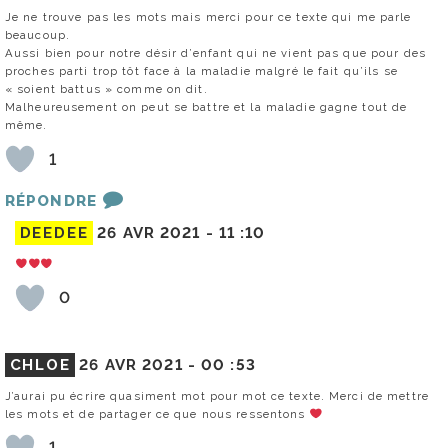
Je ne trouve pas les mots mais merci pour ce texte qui me parle
beaucoup.
Aussi bien pour notre désir d’enfant qui ne vient pas que pour des
proches parti trop tôt face à la maladie malgré le fait qu’ils se
« soient battus » comme on dit.
Malheureusement on peut se battre et la maladie gagne tout de
même.
1
RÉPONDRE
DEEDEE
26 AVR 2021 -
11 :10
0
CHLOE
26 AVR 2021 -
00 :53
J’aurai pu écrire quasiment mot pour mot ce texte. Merci de mettre
les mots et de partager ce que nous ressentons
1