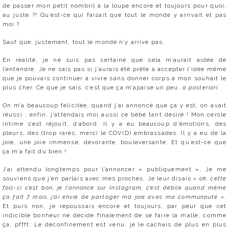
de passer mon petit nombril à la loupe encore et toujours pour quoi,
au juste ?! Qu’est-ce qui faisait que tout le monde y arrivait et pas
moi ?
Sauf que, justement, tout le monde n’y arrive pas.
En réalité, je ne suis pas certaine que cela m’aurait aidée de
l’entendre. Je ne sais pas si j’aurais été prête à accepter l’idée même
que je pouvais continuer à vivre sans donner corps à mon souhait le
plus cher. Ce que je sais, c’est que ça m’apaise un peu,
a posteriori
.
On m’a beaucoup félicitée, quand j’ai annoncé que ça y est, on avait
réussi : enfin, j’attendais moi aussi ce bébé tant désiré ! Mon cercle
intime s’est réjouit, d’abord. Il y a eu beaucoup d’émotions, des
pleurs, des (trop rares, merci le COVID) embrassades. Il y a eu de la
joie, une joie immense, dévorante, bouleversante. Et qu’est-ce que
ça m’a fait du bien !
J’ai attendu longtemps pour l’annoncer « publiquement ». Je me
souviens que j’en parlais avec mes proches. Je leur disais
« ok, cette
fois-ci c’est bon, je l’annonce sur Instagram, c’est débile quand même
ça fait 7 mois, j’ai envie de partager ma joie avec ma communauté »
.
Et puis non, je repoussais encore et toujours, par peur que cet
indicible bonheur ne décide finalement de se faire la malle, comme
ça, pffft. Le déconfinement est venu, je le cachais de plus en plus