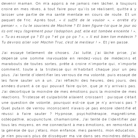
devenir maman. On m’a appris à ne jamais rien lâcher, à toujours
croire en mes rêves, à tout faire pour qu’ils se réalisent, quitte à y
laisser une partie de ma santé mentale en cours de route. Et un
paquet de fric. Après tout,
« il suffit de le vouloir », « arrête d’y
penser », « tu te souviens de Machine ? Et bien figure-toi que le jour où
ils ont reçu l’agrément pour l’adoption, paf, elle est tombée enceinte ! »,
« Tu as essayé ça ? Et ça ? et ça ça ça ? », « Il est bien ton médecin ?
Tu devrais aller voir Machin Truc, c’est le meilleur ! »
. Et j’en passe.
J’ai essayé tellement de choses. J’ai lutté, j’ai lâché prise, j’ai
dépensé une somme inavouable en rendez-vous de médecins et
marabouts de toutes sortes, prête à croire n’importe qui, n’importe
comment, toute à la tristesse qui m’habitait chaque jour un peu
plus. J’ai tenté d’identifier les verrous de ma volonté, puis essayé de
les faire sauter un à un. J’ai réfléchi des heures, des jours, des
années durant à ce qui pouvait faire qu’on, que je n’y arrivais pas.
J’ai décortiqué la moindre de mes émotions puis la moindre de mes
réactions. Tristesse et culpabilité allaient croissant : puisque c’était
une question de volonté, pourquoi est-ce que je n’y arrivais pas ?
Quel putain de verrou inconscient n’avais-je pas encore identifié et
réussi à faire sauter ? Hypnose, psychothérapie, magnétisme,
ostéopathie, acupuncture, chamanisme… J’ai tenté de l’identifier par
tous les moyens, en me connectant à mes émotions, en remontant à
la génése de qui j’étais, mon enfance, mes parents, mon éducation…
je n’en pouvais plus de disséquer ma vie dans ses moindres détails,