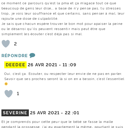
ce moment ce parcours qu’est la pma et ça m’agace tout ce que
beaucoup de gens leur dise…. a base de n’y pense pas, tu stresses
trop… je vois leur souffrance et que certains, sans penser à mal, leur
rajoute une dose de culpabilité.
Je sais que chacun espère trouver le bon mot pour apaiser la peine
ou le désarroi qu’ils peuvent ressentir mais peut être que
simplement les écouter c’est déjà pas si mal.
2
RÉPONDRE
DEEDEE
26 AVR 2021 -
11 :09
Oui, c’est ça. Ecouter, ou respecter leur envie de ne pas en parler.
Savoir que ses proches seront là si on en a besoin, c’est l’essentiel
1
SEVERINE
25 AVR 2021 -
22 :01
Et je comprends pour cette peur que le bébé se fasse la malle
pendant la grossesse, j’ai eu exactement la même… pourtant je suis