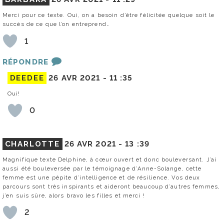
Merci pour ce texte. Oui, on a besoin d’être félicitée quelque soit le
succès de ce que l’on entreprend…
1
RÉPONDRE
DEEDEE
26 AVR 2021 -
11 :35
Oui!
0
CHARLOTTE
26 AVR 2021 -
13 :39
Magnifique texte Delphine, à cœur ouvert et donc bouleversant. J’ai
aussi été bouleversée par le témoignage d’Anne-Solange, cette
femme est une pépite d’intelligence et de résilience. Vos deux
parcours sont très inspirants et aideront beaucoup d’autres femmes,
j’en suis sûre, alors bravo les filles et merci !
2