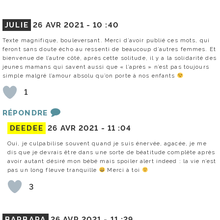
JULIE
26 AVR 2021 -
10 :40
Texte magnifique, bouleversant. Merci d’avoir publié ces mots, qui
feront sans doute écho au ressenti de beaucoup d’autres femmes. Et
bienvenue de l’autre côté, après cette solitude, il y a la solidarité des
jeunes mamans qui savent aussi que « l’après » n’est pas toujours
simple malgré l’amour absolu qu’on porte à nos enfants
1
RÉPONDRE
DEEDEE
26 AVR 2021 -
11 :04
Oui, je culpabilise souvent quand je suis énervée, agacée, je me
dis que je devrais être dans une sorte de béatitude complète après
avoir autant désiré mon bébé mais spoiler alert indeed : la vie n’est
pas un long fleuve tranquille
Merci à toi
3
BARBARA
26 AVR 2021 -
11 :29