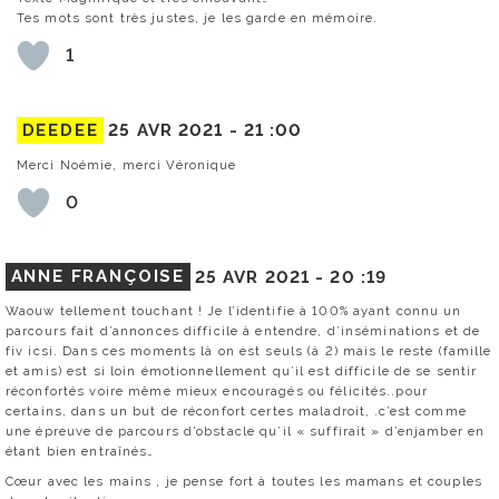
Tes mots sont très justes, je les garde en mémoire.
1
DEEDEE
25 AVR 2021 -
21 :00
Merci Noémie, merci Véronique
0
ANNE FRANÇOISE
25 AVR 2021 -
20 :19
Waouw tellement touchant ! Je l’identifie à 100% ayant connu un
parcours fait d’annonces difficile à entendre, d’inséminations et de
fiv icsi. Dans ces moments là on est seuls (à 2) mais le reste (famille
et amis) est si loin émotionnellement qu’il est difficile de se sentir
réconfortés voire même mieux encouragés ou félicités..pour
certains, dans un but de réconfort certes maladroit, .c’est comme
une épreuve de parcours d’obstacle qu’il « suffirait » d’enjamber en
étant bien entraînés…
Cœur avec les mains , je pense fort à toutes les mamans et couples