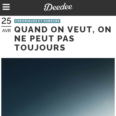
Aller
au
contenu
25
CHRONIQUES ET HUMEURS
QUAND ON VEUT, ON
AVR
NE PEUT PAS
TOUJOURS