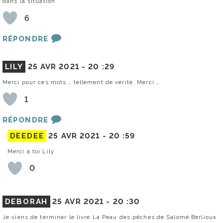
dans la situation
6
RÉPONDRE
LILY
25 AVR 2021 -
20 :29
Merci pour ces mots … tellement de vérité. Merci …
1
RÉPONDRE
DEEDEE
25 AVR 2021 -
20 :59
Merci à toi Lily
0
DEBORAH
25 AVR 2021 -
20 :30
Je viens de terminer le livre La Peau des pêches de Salomé Berlioux