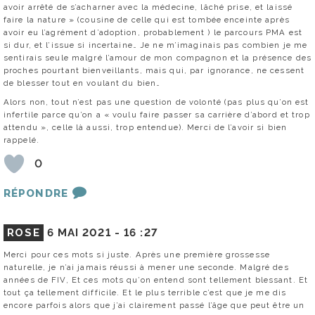
avoir arrêté de s’acharner avec la médecine, lâché prise, et laissé
faire la nature » (cousine de celle qui est tombée enceinte après
avoir eu l’agrément d’adoption, probablement ) le parcours PMA est
si dur, et l’issue si incertaine… Je ne m’imaginais pas combien je me
sentirais seule malgré l’amour de mon compagnon et la présence des
proches pourtant bienveillants, mais qui, par ignorance, ne cessent
de blesser tout en voulant du bien…
Alors non, tout n’est pas une question de volonté (pas plus qu’on est
infertile parce qu’on a « voulu faire passer sa carrière d’abord et trop
attendu », celle là aussi, trop entendue). Merci de l’avoir si bien
rappelé.
0
RÉPONDRE
ROSE
6 MAI 2021 -
16 :27
Merci pour ces mots si juste. Après une première grossesse
naturelle, je n’ai jamais réussi à mener une seconde. Malgré des
années de FIV, Et ces mots qu’on entend sont tellement blessant. Et
tout ça tellement difficile. Et le plus terrible c’est que je me dis
encore parfois alors que j’ai clairement passé l’âge que peut être un