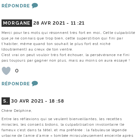
RÉPONDRE
MORGANE
28 AVR 2021 -
11 :21
Merci pour tes mots qui résonnent très fort en moi… Cette culpabilité
que je ne connais que trop bien, cette superstition qui fini par
t’habiter, même quand ton souhait le plus fort est niché
(doublement) au creux de ton ventre.
C’est vrai on peut vouloir très fort échouer, la persévérance ne fini
pas toujours par gagner non plus, mais au moins on aura essayé !
0
RÉPONDRE
S.
30 AVR 2021 -
18 :58
Chère Delphine,
Entre les réflexions qui se veulent bienveillantes, les recettes
miracles, les conseils bidons, la culpabilisation involontaire (le
fameux c’est dans ta tête), et ma préférée : la fabuleuse légende
urbaine de l’amie d’amie « tombée miraculeusement enceinte après