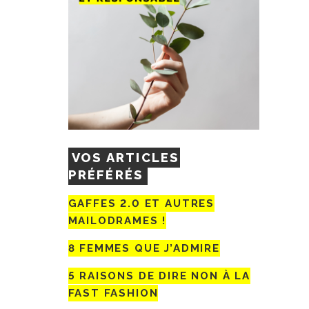
VOS ARTICLES
PRÉFÉRÉS
GAFFES 2.0 ET AUTRES
MAILODRAMES !
8 FEMMES QUE J’ADMIRE
5 RAISONS DE DIRE NON À LA
FAST FASHION