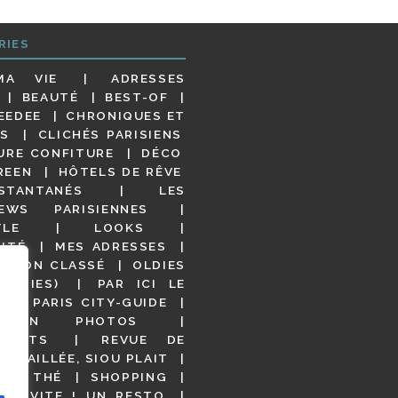
RIES
MA VIE
ADRESSES
BEAUTÉ
BEST-OF
EEDEE
CHRONIQUES ET
S
CLICHÉS PARISIENS
URE CONFITURE
DÉCO
REEN
HÔTELS DE RÊVE
STANTANÉS
LES
IEWS PARISIENNES
YLE
LOOKS
ITÉ
MES ADRESSES
NON CLASSÉ
OLDIES
OODIES)
PAR ICI LE
!
PARIS CITY-GUIDE
S EN PHOTOS
URANTS
REVUE DE
DÉTAILLÉE, SIOU PLAIT
 DE THÉ
SHOPPING
VITE ! UN RESTO