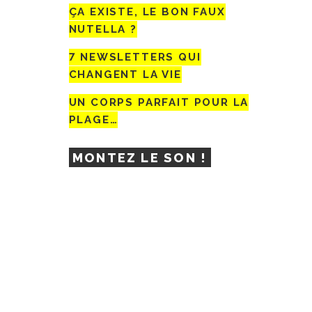
ÇA EXISTE, LE BON FAUX
NUTELLA ?
7 NEWSLETTERS QUI
CHANGENT LA VIE
UN CORPS PARFAIT POUR LA
PLAGE…
MONTEZ LE SON !