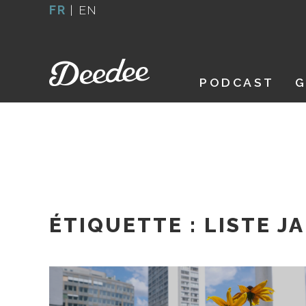
Aller
FR
|
EN
au
contenu
PODCAST
G
ÉTIQUETTE :
LISTE J