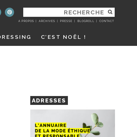
RECHERCHER
:
A PROPOS
ARCHIVES
PRESSE
BLOGROLL
CONTACT
DRESSING
C’EST NOËL !
ADRESSES