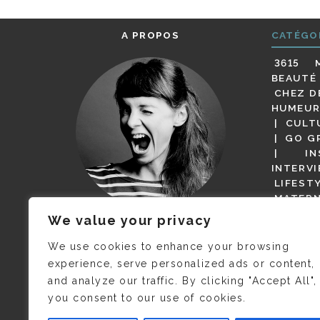
A PROPOS
CATÉGO
3615 
BEAUTÉ
CHEZ D
HUMEUR
CULT
GO G
IN
INTERV
LIFEST
MATERN
MODE
We value your privacy
(BUT G
JE M’APPELLE DELPHINE MAIS
MAGOT 
C’EST
©CAMILLE COLLIN
QUI A
We use cookies to enhance your browsing
PARI
PRIS CETTE PHOTO !
experience, serve personalized ads or content,
RESTA
and analyze our traffic. By clicking "Accept All",
PRESSE 
you consent to our use of cookies.
SALONS
VIDÉOS