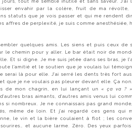
4 jours, tout me semble inutile et sans saveur. J’ai 
aisser envahir par la colère, fruit de ma révolte
ns statuts que je vois passer et qui me rendent di
es affres de perplexité, je suis comme anesthésiée, 
assembler quelques amis. Les siens et puis ceux de
r le chemin pour y aller. Le bar était noir de monde
e. Et si digne. Je me suis jetée dans ses bras, je l’
oute l’amitié et le soutien que je voulais lui témoig
e serai là pour elle. J’ai serré les dents très fort au
et que je ne voulais pas pleurer devant elle. Ça non.
ets de mon chagrin, en lui lançant un
« ça va ? 
’autres bras aimants, d’autres amis venus lui com
ns si nombreux. Je ne connaissais pas grand monde,
és, même de loin. Et j’ai regardé ces gens qui m
ne, le vin et la bière coulaient à flot ; les conve
 sourires… et aucune larme. Zéro. Des yeux parfoi