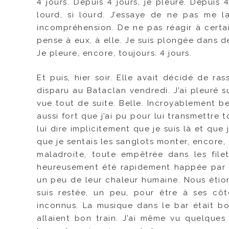
4 jours. Depuis 4 jours, je pleure. Depuis 
lourd, si lourd. J’essaye de ne pas me l
incompréhension. De ne pas réagir à certai
pense à eux, à elle. Je suis plongée dans d
Je pleure, encore, toujours. 4 jours.
Et puis, hier soir. Elle avait décidé de r
disparu au Bataclan vendredi. J’ai pleuré su
vue tout de suite. Belle. Incroyablement bell
aussi fort que j’ai pu pour lui transmettre t
lui dire implicitement que je suis là et que j
que je sentais les sanglots monter, encore, 
maladroite, toute empêtrée dans les fil
heureusement été rapidement happée par d
un peu de leur chaleur humaine. Nous étio
suis restée, un peu, pour être à ses côt
inconnus. La musique dans le bar était bon
allaient bon train. J’ai même vu quelques