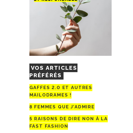
VOS ARTICLES
PRÉFÉRÉS
GAFFES 2.0 ET AUTRES
MAILODRAMES !
8 FEMMES QUE J’ADMIRE
5 RAISONS DE DIRE NON À LA
FAST FASHION