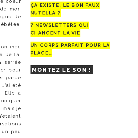
le coeur
ÇA EXISTE, LE BON FAUX
, de mon
NUTELLA ?
ngue. Je
hébétée.
7 NEWSLETTERS QUI
CHANGENT LA VIE
UN CORPS PARFAIT POUR LA
 son mec
PLAGE…
. Je l’ai
ai serrée
MONTEZ LE SON !
ner, pour
ssi parce
 J’ai été
»
. Elle a
muniquer
 mais je
’étaient
rsations
s un peu