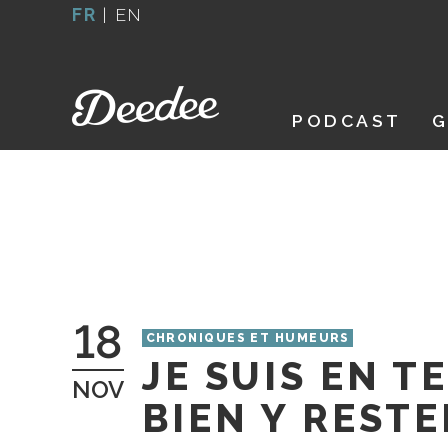
Aller
FR
|
EN
au
contenu
PODCAST
G
18
CHRONIQUES ET HUMEURS
JE SUIS EN T
NOV
BIEN Y RESTE