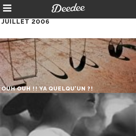
Aller
au
contenu
JUILLET 2006
OUH OUH !! YA QUELQU’UN ?!