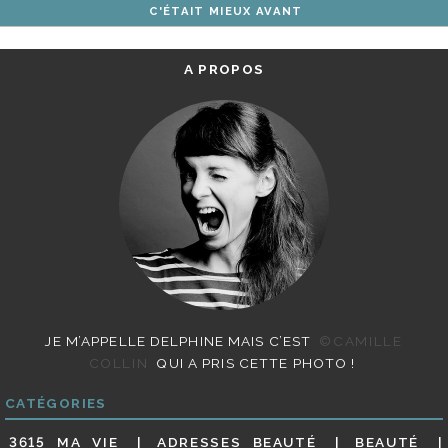
C'ÉTAIT MIEUX AVANT
ARTICLES
A PROPOS
JE M’APPELLE DELPHINE MAIS C’EST
©CAMILLE
COLLIN
QUI A PRIS CETTE PHOTO !
CATÉGORIES
3615 MA VIE
ADRESSES BEAUTÉ
BEAUTÉ