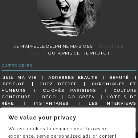
JE M’APPELLE DELPHINE MAIS C’EST
©CAMILLE
COLLIN
QUI A PRIS CETTE PHOTO !
CATÉGORIES
3615 MA VIE
ADRESSES BEAUTÉ
BEAUTÉ
BEST-OF
CHEZ DEEDEE
CHRONIQUES ET
HUMEURS
CLICHÉS PARISIENS
CULTURE
CONFITURE
DÉCO
GO GREEN
HÔTELS DE
RÊVE
INSTANTANÉS
LES INTERVIEWS
PARISIENNES
LIFESTYLE
LOOKS
MATERNITÉ
MES ADRESSES
MODE
NON CLASSÉ
OLDIES
We value your privacy
(BUT GOODIES)
PAR ICI LE MAGOT !
PARIS CITY-
We use cookies to enhance your browsing
GUIDE
PARIS EN PHOTOS
RESTAURANTS
REVUE DE PRESSE DÉTAILLÉE, SIOU PLAIT
SALONS
experience, serve personalized ads or content,