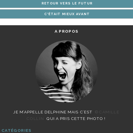
RETOUR VERS LE FUTUR
ARTICLES
C'ÉTAIT MIEUX AVANT
A PROPOS
JE M’APPELLE DELPHINE MAIS C’EST
©CAMILLE
COLLIN
QUI A PRIS CETTE PHOTO !
CATÉGORIES