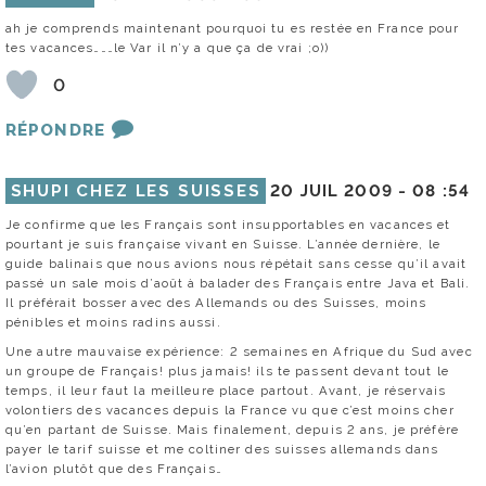
ah je comprends maintenant pourquoi tu es restée en France pour
tes vacances………le Var il n’y a que ça de vrai ;o))
0
RÉPONDRE
SHUPI CHEZ LES SUISSES
20 JUIL 2009 -
08 :54
Je confirme que les Français sont insupportables en vacances et
pourtant je suis française vivant en Suisse. L’année dernière, le
guide balinais que nous avions nous répétait sans cesse qu’il avait
passé un sale mois d’août à balader des Français entre Java et Bali.
Il préférait bosser avec des Allemands ou des Suisses, moins
pénibles et moins radins aussi.
Une autre mauvaise expérience: 2 semaines en Afrique du Sud avec
un groupe de Français! plus jamais! ils te passent devant tout le
temps, il leur faut la meilleure place partout. Avant, je réservais
volontiers des vacances depuis la France vu que c’est moins cher
qu’en partant de Suisse. Mais finalement, depuis 2 ans, je préfère
payer le tarif suisse et me coltiner des suisses allemands dans
l’avion plutôt que des Français…