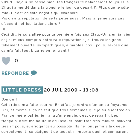
99% du séjour se passe bien, les français te balanceront toujours le
1% qui a merdé dans la tronche le jour du départ !". Plus que le côté
raleur, c’est ce côté négatif qui exaspère…
Pis on a la réputation de se la péter aussi. Mais là, je ne suis pas
d’accord : et les italiens alors ?
:))
Ceci dit, je suis allée pour la première fois aux Etats-Unis en janvier
et j’ai mieux compris notre sale réputation : j’ai trouvé les gens
tellement ouverts, sympathiques, aimables, cool, polis… là-bas que
ça m’a fait tout bizarre en rentrant !
0
RÉPONDRE
LITTLE DRESS
20 JUIL 2009 -
13 :08
Bonjour!
Cet article m’a faite sourire! En effet, je rentre d’un an au Royaume
Uni, et même si ça ne fait que trois semaines que je suis rentrée en
France, mère patrie, je n’ai qu’une envie, c’est de repartir. Les
français, c’est malheureux de l’avouer, sont très très raleurs, souvent
très impolis, et arrogants au possible. Ils ne font jamais la queue
correctement, se plaignent de tout et n’importe quoi, et comparent