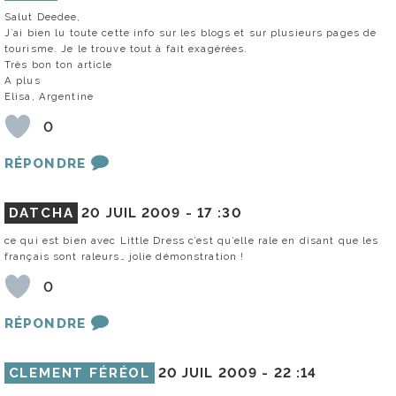
Salut Deedee,
J´ai bien lu toute cette info sur les blogs et sur plusieurs pages de
tourisme. Je le trouve tout à fait exagérées.
Très bon ton article
A plus
Elisa, Argentine
0
RÉPONDRE
DATCHA
20 JUIL 2009 -
17 :30
ce qui est bien avec Little Dress c’est qu’elle rale en disant que les
français sont raleurs… jolie démonstration !
0
RÉPONDRE
CLEMENT FÉRÉOL
20 JUIL 2009 -
22 :14