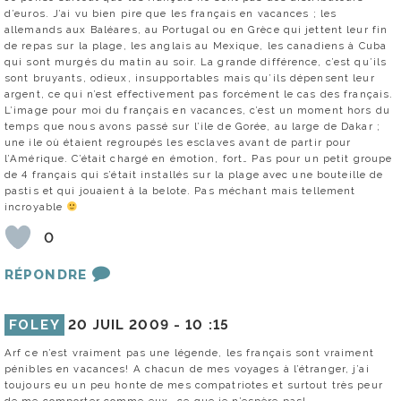
d’euros. J’ai vu bien pire que les français en vacances ; les
allemands aux Baléares, au Portugal ou en Grèce qui jettent leur fin
de repas sur la plage, les anglais au Mexique, les canadiens à Cuba
qui sont murgés du matin au soir. La grande différence, c’est qu’ils
sont bruyants, odieux, insupportables mais qu’ils dépensent leur
argent, ce qui n’est effectivement pas forcément le cas des français.
L’image pour moi du français en vacances, c’est un moment hors du
temps que nous avons passé sur l’ile de Gorée, au large de Dakar ;
une ile où étaient regroupés les esclaves avant de partir pour
l’Amérique. C’était chargé en émotion, fort… Pas pour un petit groupe
de 4 français qui s’était installés sur la plage avec une bouteille de
pastis et qui jouaient à la belote. Pas méchant mais tellement
incroyable
0
RÉPONDRE
FOLEY
20 JUIL 2009 -
10 :15
Arf ce n’est vraiment pas une légende, les français sont vraiment
pénibles en vacances! A chacun de mes voyages à l’étranger, j’ai
toujours eu un peu honte de mes compatriotes et surtout très peur