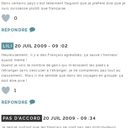
Dans certains pays c’est tellement flagrant que je préfère dire que je
suis suissesse plutôt que française.
0
RÉPONDRE
LILI
20 JUIL 2009 -
09 :02
Heureusement, il y a des Français agréables, ça sauve l’honneur
quand même !
Quand je vois le nombre de gens qui m’écrasent les pieds à
l’étranger sans s’excuser à l’étranger, je ne comprends pas tout au
classement… Mais il me semble que dans les voyages en groupe, ça
doit être pire !
1
RÉPONDRE
PAS D’ACCORD
20 JUIL 2009 -
09 :34
Je pense surtout que les français ne sont pas des distributeurs