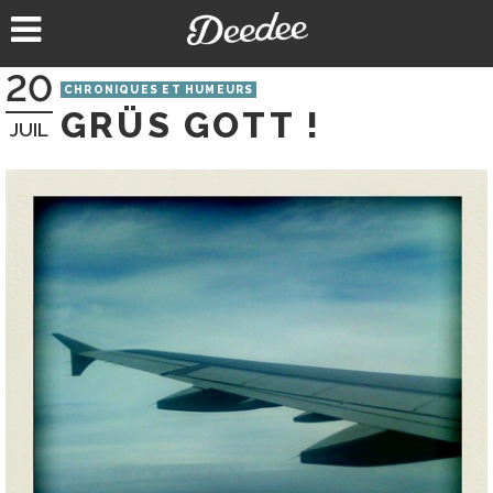
Aller
au
contenu
20
CHRONIQUES ET HUMEURS
GRÜS GOTT !
JUIL