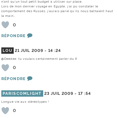
n’ont qu’un tout petit budget à utiliser sur place.
Lors de mon dernier voyage en Egypte, j’ai pu constater le
comportement des Russes, j’aurais parié qu’ils nous battaient haut
la main…
0
RÉPONDRE
LOU
21 JUIL 2009 -
14 :24
@Deedee: tu voulais certainement parler du ß
0
RÉPONDRE
PARISCOMLIGHT
23 JUIL 2009 -
17 :54
Longue vie aux stéréotypes !
0