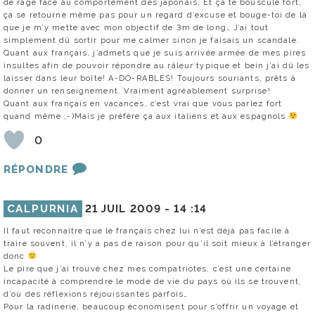
de rage face au comportement des japonais. Et ça te bouscule fort,
ça se retourne même pas pour un regard d’excuse et bouge-toi de là
que je m’y mette avec mon objectif de 3m de long… J’ai tout
simplement dû sortir pour me calmer sinon je faisais un scandale.
Quant aux français, j’admets que je suis arrivée armée de mes pires
insultes afin de pouvoir répondre au râleur typique et bein j’ai dû les
laisser dans leur boîte! A-DO-RABLES! Toujours souriants, prêts à
donner un renseignement. Vraiment agréablement surprise!
Quant aux français en vacances, c’est vrai que vous parlez fort
quand même ;-)Mais je préfère ça aux italiens et aux espagnols
0
RÉPONDRE
CALPURNIA
21 JUIL 2009 -
14 :14
Il faut reconnaître que le français chez lui n’est déjà pas facile à
traire souvent, il n’y a pas de raison pour qu’il soit mieux à l’étranger
donc
Le pire que j’ai trouvé chez mes compatriotes, c’est une certaine
incapacité à comprendre le mode de vie du pays où ils se trouvent,
d’où des réflexions réjouissantes parfois…
Pour la radinerie, beaucoup économisent pour s’offrir un voyage et