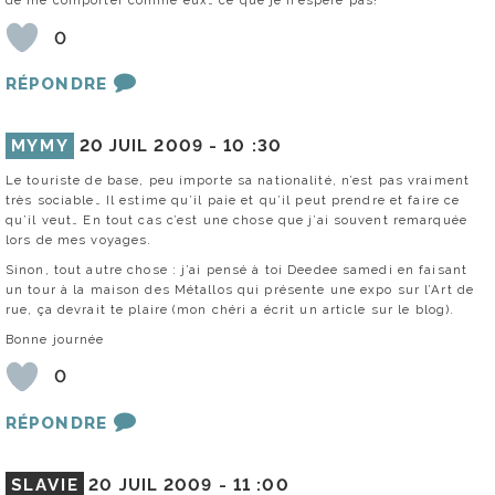
de me comporter comme eux… ce que je n’espère pas!
0
RÉPONDRE
MYMY
20 JUIL 2009 -
10 :30
Le touriste de base, peu importe sa nationalité, n’est pas vraiment
très sociable… Il estime qu’il paie et qu’il peut prendre et faire ce
qu’il veut… En tout cas c’est une chose que j’ai souvent remarquée
lors de mes voyages.
Sinon, tout autre chose : j’ai pensé à toi Deedee samedi en faisant
un tour à la maison des Métallos qui présente une expo sur l’Art de
rue, ça devrait te plaire (mon chéri a écrit un article sur le blog).
Bonne journée
0
RÉPONDRE
SLAVIE
20 JUIL 2009 -
11 :00