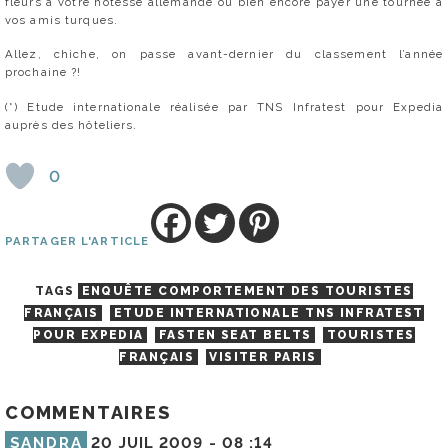
fleurs à votre hôtesse allemande ou bien encore payer une tournée à
vos amis turques.
Allez, chiche, on passe avant-dernier du classement l’année
prochaine ?!
(*) Etude internationale réalisée par TNS Infratest pour Expedia
auprès des hôteliers.
0
PARTAGER L'ARTICLE
TAGS
ENQUÊTE COMPORTEMENT DES TOURISTES
FRANÇAIS
ETUDE INTERNATIONALE TNS INFRATEST
POUR EXPEDIA
FASTEN SEAT BELTS
TOURISTES
FRANÇAIS
VISITER PARIS
COMMENTAIRES
SANDRA
20 JUIL 2009 -
08 :14