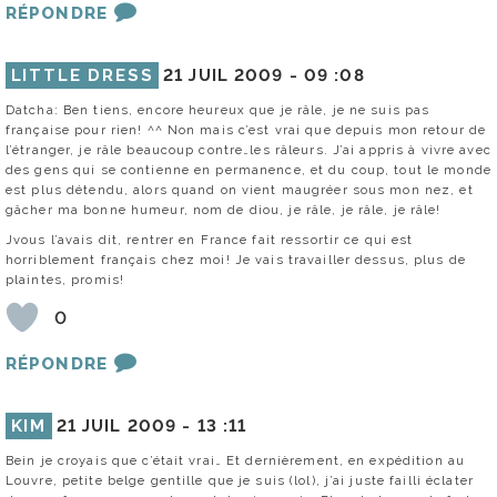
RÉPONDRE
LITTLE DRESS
21 JUIL 2009 -
09 :08
Datcha: Ben tiens, encore heureux que je râle, je ne suis pas
française pour rien! ^^ Non mais c’est vrai que depuis mon retour de
l’étranger, je râle beaucoup contre…les râleurs. J’ai appris à vivre avec
des gens qui se contienne en permanence, et du coup, tout le monde
est plus détendu, alors quand on vient maugréer sous mon nez, et
gâcher ma bonne humeur, nom de diou, je râle, je râle, je râle!
Jvous l’avais dit, rentrer en France fait ressortir ce qui est
horriblement français chez moi! Je vais travailler dessus, plus de
plaintes, promis!
0
RÉPONDRE
KIM
21 JUIL 2009 -
13 :11
Bein je croyais que c’était vrai… Et dernièrement, en expédition au
Louvre, petite belge gentille que je suis (lol), j’ai juste failli éclater