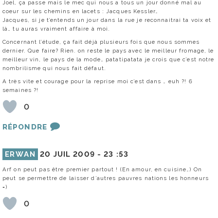
Joel, ça passe mais le mec qui nous a tous un jour donné mal au
coeur sur les chemins en lacets : Jacques Kessler…
Jacques, si je t’entends un jour dans la rue je reconnaitrai ta voix et
là… tu auras vraiment affaire à moi.
Concernant l’étude, ça fait déjà plusieurs fois que nous sommes
dernier. Que faire? Rien. on reste le pays avec le meilleur fromage, le
meilleur vin, le pays de la mode… patatipatata je crois que c’est notre
nombrilisme qui nous fait défaut.
A très vite et courage pour la reprise moi c’est dans … euh ?! 6
semaines ?!
0
RÉPONDRE
ERWAN
20 JUIL 2009 -
23 :53
Arf on peut pas être premier partout ! (En amour, en cuisine…) On
peut se permettre de laisser d’autres pauvres nations les honneurs
=)
0