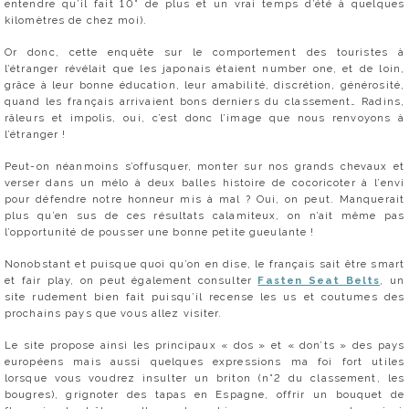
entendre qu’il fait 10° de plus et un vrai temps d’été à quelques
kilomètres de chez moi).
Or donc, cette enquête sur le comportement des touristes à
l’étranger révélait que les japonais étaient number one, et de loin,
grâce à leur bonne éducation, leur amabilité, discrétion, générosité,
quand les français arrivaient bons derniers du classement… Radins,
râleurs et impolis, oui, c’est donc l’image que nous renvoyons à
l’étranger !
Peut-on néanmoins s’offusquer, monter sur nos grands chevaux et
verser dans un mélo à deux balles histoire de cocoricoter à l’envi
pour défendre notre honneur mis à mal ? Oui, on peut. Manquerait
plus qu’en sus de ces résultats calamiteux, on n’ait même pas
l’opportunité de pousser une bonne petite gueulante !
Nonobstant et puisque quoi qu’on en dise, le français sait être smart
et fair play, on peut également consulter
Fasten Seat Belts
, un
site rudement bien fait puisqu’il recense les us et coutumes des
prochains pays que vous allez visiter.
Le site propose ainsi les principaux « dos » et « don’ts » des pays
européens mais aussi quelques expressions ma foi fort utiles
lorsque vous voudrez insulter un briton (n°2 du classement, les
bougres), grignoter des tapas en Espagne, offrir un bouquet de