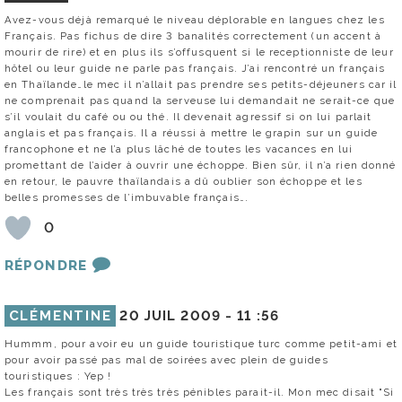
Avez-vous déjà remarqué le niveau déplorable en langues chez les
Français. Pas fichus de dire 3 banalités correctement (un accent à
mourir de rire) et en plus ils s’offusquent si le receptionniste de leur
hôtel ou leur guide ne parle pas français. J’ai rencontré un français
en Thaïlande…le mec il n’allait pas prendre ses petits-déjeuners car il
ne comprenait pas quand la serveuse lui demandait ne serait-ce que
s’il voulait du café ou ou thé. Il devenait agressif si on lui parlait
anglais et pas français. Il a réussi à mettre le grapin sur un guide
francophone et ne l’a plus lâché de toutes les vacances en lui
promettant de l’aider à ouvrir une échoppe. Bien sûr, il n’a rien donné
en retour, le pauvre thaïlandais a dû oublier son échoppe et les
belles promesses de l’imbuvable français….
0
RÉPONDRE
CLÉMENTINE
20 JUIL 2009 -
11 :56
Hummm, pour avoir eu un guide touristique turc comme petit-ami et
pour avoir passé pas mal de soirées avec plein de guides
touristiques : Yep !
Les français sont très très très pénibles parait-il. Mon mec disait "Si