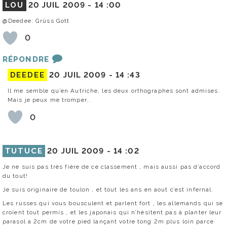
LOU
20 JUIL 2009 -
14 :00
@Deedee: Grüss Gott
0
RÉPONDRE
DEEDEE
20 JUIL 2009 -
14 :43
Il me semble qu’en Autriche, les deux orthographes sont admises.
Mais je peux me tromper..
0
TUTUCE
20 JUIL 2009 -
14 :02
Je ne suis pas très fière de ce classement , mais aussi pas d’accord
du tout!
Je suis originaire de toulon , et tout les ans en aout c’est infernal.
Les russes qui vous bousculent et parlent fort , les allemands qui se
croient tout permis , et les japonais qui n’hésitent pas à planter leur
parasol a 2cm de votre pied lançant votre tong 2m plus loin parce