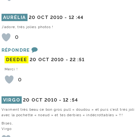
AURÉLIA
20 OCT 2010 -
12 :44
J’adore, très jolies photos !
0
RÉPONDRE
DEEDEE
20 OCT 2010 -
22 :51
Merci !
0
VIRGO
20 OCT 2010 -
12 :54
Vraiment très beau ce bon gros pull « doudou » et puis c’est très joli
avec la pochette « noeud » et tes derbies « indécrottables » !!!
Bises,
Virgo