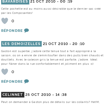
BAVARDISES
21 OCT 2010 -
00 :19
Cette pochette est au moins aussi désirable que le dernier sac créé
par les Composantes!
0
RÉPONDRE
LES DEMOIZELLES
21 OCT 2010 -
20 :10
Gaston est superbe, j’adore cette tenue tout à fait approprié à la
saison, où on a envie de s’emmitoufler dans des pulls bien chauds et
douillets. Avec le calecon gris la tenue est parfaite, j’adore. Idéal
pour flâner dans la rue confortablement et joliment en plus :o)
0
RÉPONDRE
CELINNET
25 OCT 2010 -
14 :38
Peut on demander à Gaston plus de détails sur les collants? HetM,