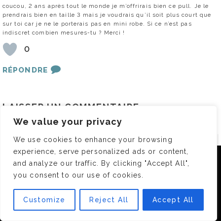
coucou, 2 ans après tout le monde je m’offrirais bien ce pull. Je le
prendrais bien en taille 3 mais je voudrais qu’il soit plus court que
sur toi car je ne le porterais pas en mini robe. Si ce n’est pas
indiscret combien mesures-tu ? Merci !
0
RÉPONDRE
LAISSER UN COMMENTAIRE
Votre adresse e-mail ne sera pas publiée.
Les champs obligatoires sont indiqués avec
*
We value your privacy
COMMENTAIRE
*
We use cookies to enhance your browsing
experience, serve personalized ads or content,
Nous utilisons des cookies pour vous garantir la meilleure
and analyze our traffic. By clicking "Accept All",
expérience sur notre site. Si vous continuez à utiliser ce
you consent to our use of cookies.
dernier, nous considérerons que vous acceptez l'utilisation des
cookies.
Customize
Reject All
Accept All
OK