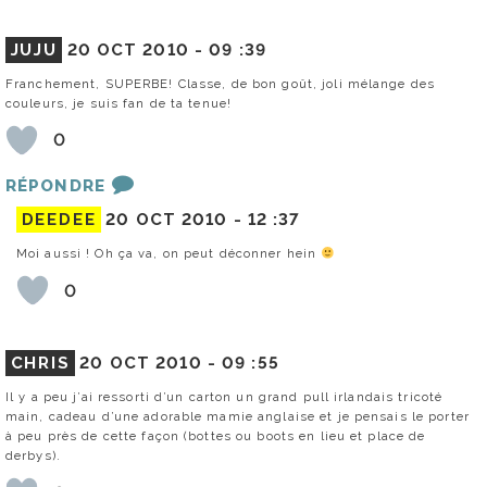
JUJU
20 OCT 2010 -
09 :39
Franchement, SUPERBE! Classe, de bon goût, joli mélange des
couleurs, je suis fan de ta tenue!
0
RÉPONDRE
DEEDEE
20 OCT 2010 -
12 :37
Moi aussi ! Oh ça va, on peut déconner hein
0
CHRIS
20 OCT 2010 -
09 :55
Il y a peu j’ai ressorti d’un carton un grand pull irlandais tricoté
main, cadeau d’une adorable mamie anglaise et je pensais le porter
à peu près de cette façon (bottes ou boots en lieu et place de
derbys).