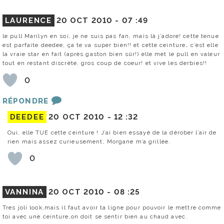
LAURENCE
20 OCT 2010 -
07 :49
le pull Marilyn en soi, je ne suis pas fan, mais là j’adore! cette tenue
est parfaite deedee, ça te va super bien!! et cette ceinture… c’est elle
la vraie star en fait (après gaston bien sûr!) elle met le pull en valeur
tout en restant discrète, gros coup de coeur! et vive les derbies!!
0
RÉPONDRE
DEEDEE
20 OCT 2010 -
12 :32
Oui, elle TUE cette ceinture ! J’ai bien essayé de la dérober l’air de
rien mais assez curieusement, Morgane m’a grillée.
0
VANNINA
20 OCT 2010 -
08 :25
Tres joli look,mais il faut avoir ta ligne pour pouvoir le mettre comme
toi avec une ceinture,on doit se sentir bien au chaud avec.