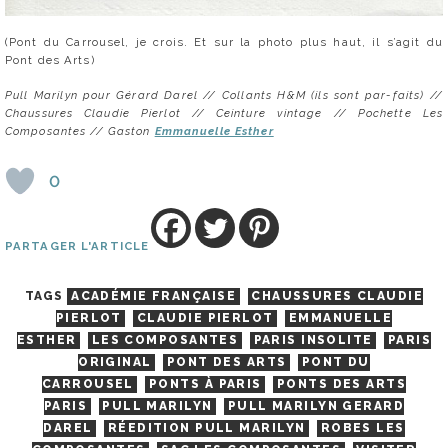
(Pont du Carrousel, je crois. Et sur la photo plus haut, il s’agit du
Pont des Arts)
Pull Marilyn pour Gérard Darel // Collants H&M (ils sont par-faits) //
Chaussures Claudie Pierlot // Ceinture vintage // Pochette Les
Composantes // Gaston
Emmanuelle Esther
0
PARTAGER L'ARTICLE
TAGS
ACADÉMIE FRANÇAISE
CHAUSSURES CLAUDIE
PIERLOT
CLAUDIE PIERLOT
EMMANUELLE
ESTHER
LES COMPOSANTES
PARIS INSOLITE
PARIS
ORIGINAL
PONT DES ARTS
PONT DU
CARROUSEL
PONTS À PARIS
PONTS DES ARTS
PARIS
PULL MARILYN
PULL MARILYN GERARD
DAREL
RÉEDITION PULL MARILYN
ROBES LES