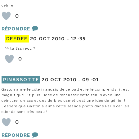
céline
0
RÉPONDRE
DEEDEE
20 OCT 2010 -
12 :35
^^ tu l’as reçu ?
0
PINASSOTTE
20 OCT 2010 -
09 :01
Gaston aime le côté irlandais de ce pull et je le comprends, il est
magnifique. Et puis l’idée de réhausser cette tenus avec une
ceinture, un sac et des derbies camel c’est une idée de génie !!
J’espère que Gaston a aimé cette séance photo dans Paris car les
clichés sont très beau !!
0
RÉPONDRE