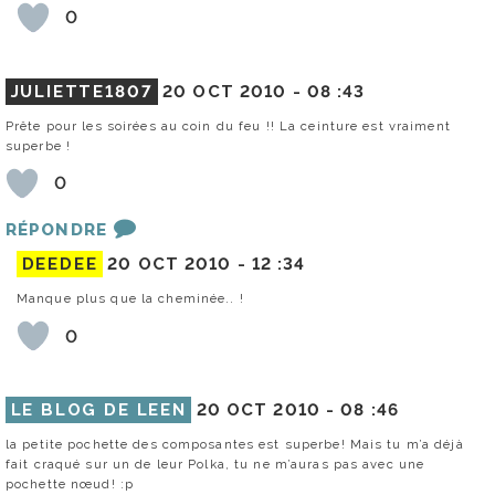
0
JULIETTE1807
20 OCT 2010 -
08 :43
Prête pour les soirées au coin du feu !! La ceinture est vraiment
superbe !
0
RÉPONDRE
DEEDEE
20 OCT 2010 -
12 :34
Manque plus que la cheminée.. !
0
LE BLOG DE LEEN
20 OCT 2010 -
08 :46
la petite pochette des composantes est superbe! Mais tu m’a déjà
fait craqué sur un de leur Polka, tu ne m’auras pas avec une
pochette nœud! :p