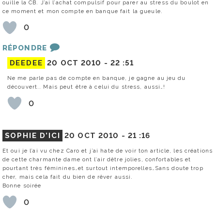
ouille la CB. J’ai l’achat compulsif pour parer au stress du boulot en
ce moment et mon compte en banque fait la gueule.
0
RÉPONDRE
DEEDEE
20 OCT 2010 -
22 :51
Ne me parle pas de compte en banque, je gagne au jeu du
découvert.. Mais peut être à celui du stress, aussi…!
0
SOPHIE D’ICI
20 OCT 2010 -
21 :16
Et oui je l’ai vu chez Caro et j’ai hate de voir ton article, les créations
de cette charmante dame ont l’air dêtre jolies, confortables et
pourtant très féminines…et surtout intemporelles…Sans doute trop
cher, mais cela fait du bien de rêver aussi.
Bonne soirée
0