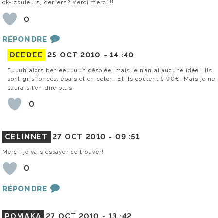
ok- couleurs, deniers? Merci merci!!!
0
RÉPONDRE
DEEDEE
25 OCT 2010 -
14 :40
Euuuh alors ben eeuuuuh désolée, mais je n’en ai aucune idée ! Ils
sont gris foncés, épais et en coton. Et ils coûtent 9,90€. Mais je ne
saurais t’en dire plus.
0
CELINNET
27 OCT 2010 -
09 :51
Merci! je vais essayer de trouver!
0
RÉPONDRE
POMAKA
27 OCT 2010 -
13 :42