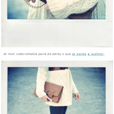
… et mon indécrottable paire de derby’s que
je peine
à quitter
…