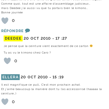
Comme quoi, tout est une affaire d’assemblage judicieux…
mais Deedee j’ai aussi vu que tu portais bien le kimono…
Bonne journée
0
RÉPONDRE
DEEDEE
20 OCT 2010 -
17 :27
Je pense que la ceinture vient exactement de ce carton
Tu as vu le kimono chez Caro ?
0
ELLERA
20 OCT 2010 -
15 :19
Il est magnifique ce pull… C’est mon prochain achat.
Et j’aime beaucoup la manière dont tu l’as accessoirisé (haaaaa la
ceinture…)
0