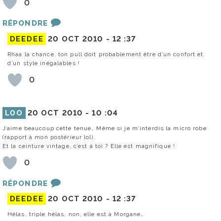
0
RÉPONDRE
DEEDEE
20 OCT 2010 -
12 :37
Rhaa la chance, ton pull doit probablement être d’un confort et
d’un style inégalables !
0
L0O
20 OCT 2010 -
10 :04
J’aime beaucoup cette tenue… Même si je m’interdis la micro robe
(rapport à mon postérieur lol).
Et la ceinture vintage, c’est à toi ? Elle est magnifique !
0
RÉPONDRE
DEEDEE
20 OCT 2010 -
12 :37
Hélas, triple hélas, non, elle est à Morgane…