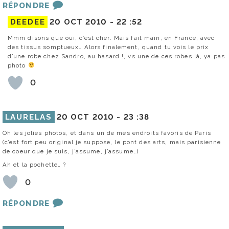
RÉPONDRE
DEEDEE
20 OCT 2010 -
22 :52
Mmm disons que oui, c’est cher. Mais fait main, en France, avec
des tissus somptueux… Alors finalement, quand tu vois le prix
d’une robe chez Sandro, au hasard !, vs une de ces robes là, ya pas
photo
0
LAURELAS
20 OCT 2010 -
23 :38
Oh les jolies photos, et dans un de mes endroits favoris de Paris
(c’est fort peu original je suppose, le pont des arts, mais parisienne
de coeur que je suis, j’assume, j’assume…)
Ah et la pochette… ?
0
RÉPONDRE