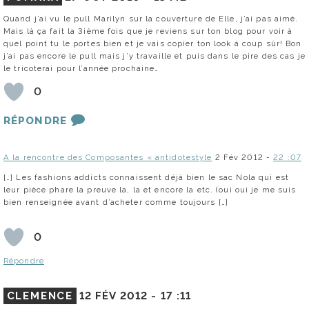
Quand j’ai vu le pull Marilyn sur la couverture de Elle, j’ai pas aimé.
Mais là ça fait la 3ième fois que je reviens sur ton blog pour voir à
quel point tu le portes bien et je vais copier ton look à coup sûr! Bon
j’ai pas encore le pull mais j’y travaille et puis dans le pire des cas je
le tricoterai pour l’année prochaine…
0
RÉPONDRE
A la rencontre des Composantes « antidotestyle
2 Fév 2012 -
22 :07
[…] Les fashions addicts connaissent déjà bien le sac Nola qui est
leur pièce phare la preuve la, la et encore la etc. (oui oui je me suis
bien renseignée avant d’acheter comme toujours […]
0
Répondre
CLEMENCE
12 FÉV 2012 -
17 :11