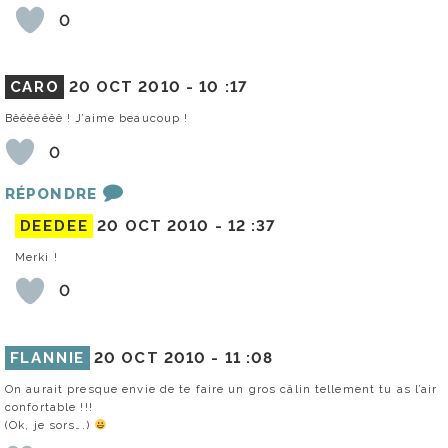
0
CARO
20 OCT 2010 -
10 :17
Bêêêêêêê ! J’aime beaucoup !
0
RÉPONDRE
DEEDEE
20 OCT 2010 -
12 :37
Merki !
0
FLANNIE
20 OCT 2010 -
11 :08
On aurait presque envie de te faire un gros câlin tellement tu as l’air
confortable !!!
(Ok, je sors….)