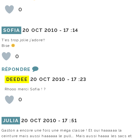
0
SOFIA
20 OCT 2010 -
17 :14
T’es trop jolie j’adore!!
Bise
0
RÉPONDRE
DEEDEE
20 OCT 2010 -
17 :23
Rhooo merci Sofia ! ?
0
JULIA
20 OCT 2010 -
17 :51
Gaston a encore une fois une méga classe ! Et oui haaaaaa la
ceinture mais aussi haaaaaa le pull…. Mais aussi haaaa les sacs et