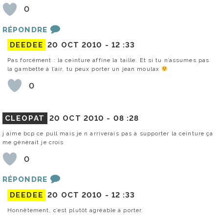
0
RÉPONDRE
DEEDEE
20 OCT 2010 -
12 :33
Pas forcément : la ceinture affine la taille. Et si tu n’assumes pas
la gambette à l’air, tu peux porter un jean moulax
0
CLEOPAT
20 OCT 2010 -
08 :28
j aime bcp ce pull mais je n arriverais pas à supporter la ceinture ça
me générait je crois
0
RÉPONDRE
DEEDEE
20 OCT 2010 -
12 :33
Honnêtement, c’est plutôt agréable à porter.