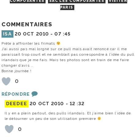
COMPOSANTES
SAC LES COMPOSANTES
VISITER
PARIS
COMMENTAIRES
ISA
20 OCT 2010 -
07 :45
Prête à affronter les frimats
J’ai aussi pas mal lorgné sur ce pull mais avait renoncé car il me
paraissait trop court et ne semblait pas correspondre à l’idée du pull
irlandais que je me fais. Mais tes photos sont en train de me faire
changer d’avis ..
Bonne journée !
0
RÉPONDRE
DEEDEE
20 OCT 2010 -
12 :32
Il y en a plein partout, des pulls irlandais. Et j’aime bien l’idée de
le détourner un peu de son utilisation première
0