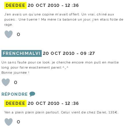
DEEDEE
20 OCT 2010 -
12 :36
J’en avais un qu’une copine m’avait offert. Un vrai, chiné aux
puces.. Une tuerie ! Ma mère l’a balancé un jour, j’en étais folle de
rage.
0
FRENCHIMALVI
20 OCT 2010 -
09 :27
Un sans faute pour ce look. je cherche encore mon pull en maille
long pour faire exactement pareil ^_^
Bonne journée !
0
RÉPONDRE
DEEDEE
20 OCT 2010 -
12 :36
Yen a plein plein plein partout. Celui vient de chez Darel, 135€.
0