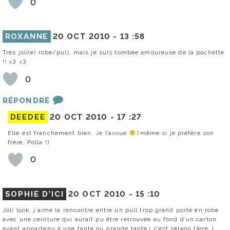
0
ROXANNE
20 OCT 2010 -
13 :58
Très joli(e) robe/pull, mais je suis tombée amoureuse de la pochette
!! <3 <3
0
RÉPONDRE
DEEDEE
20 OCT 2010 -
17 :27
Elle est franchement bien. Je l’avoue
(même si je préfère son
frère, Polla !)
0
SOPHIE D’ICI
20 OCT 2010 -
15 :10
Joli look, j’aime la rencontre entre un pull trop grand porté en robe
avec une ceinture qui aurait pu être retrouvée au fond d’un carton
ayant appartenu à une tante ou grande tante ( c’est selaon l’âge…).