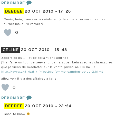
RÉPONDRE
DEEDEE
20 OCT 2010 -
17 :26
Ouais, hein, haaaaaa la ceinture ! (elle apparaitra sur quelques
autres looks, tu verras !)
0
CELINE
20 OCT 2010 -
15 :48
J’adore ce pull!!! et ce collant ont leur top.
j’irai faire un tour ce weekend, ça ira super bein avec les chaussures
que je viens de m’acheter sur la vente privée ANTIK BATIK:
http://www.antikbatik.fr/bottes-femme-camden-beige-2.html
allez voir il y a des affaires à faire.
0
RÉPONDRE
DEEDEE
20 OCT 2010 -
22 :54
Good to know