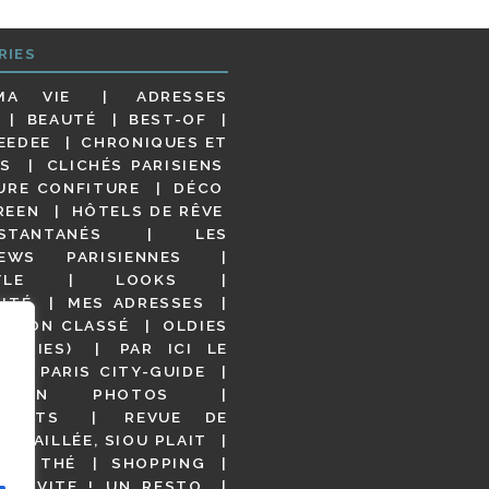
RIES
MA VIE
ADRESSES
BEAUTÉ
BEST-OF
EEDEE
CHRONIQUES ET
S
CLICHÉS PARISIENS
URE CONFITURE
DÉCO
REEN
HÔTELS DE RÊVE
STANTANÉS
LES
IEWS PARISIENNES
YLE
LOOKS
ITÉ
MES ADRESSES
NON CLASSÉ
OLDIES
OODIES)
PAR ICI LE
!
PARIS CITY-GUIDE
S EN PHOTOS
URANTS
REVUE DE
DÉTAILLÉE, SIOU PLAIT
 DE THÉ
SHOPPING
VITE ! UN RESTO