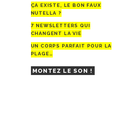
ÇA EXISTE, LE BON FAUX
NUTELLA ?
7 NEWSLETTERS QUI
CHANGENT LA VIE
UN CORPS PARFAIT POUR LA
PLAGE…
MONTEZ LE SON !