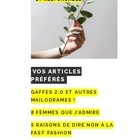
VOS ARTICLES
PRÉFÉRÉS
GAFFES 2.0 ET AUTRES
MAILODRAMES !
8 FEMMES QUE J’ADMIRE
5 RAISONS DE DIRE NON À LA
FAST FASHION