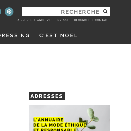
RECHERCHER
:
A PROPOS
ARCHIVES
PRESSE
BLOGROLL
CONTACT
DRESSING
C’EST NOËL !
ADRESSES