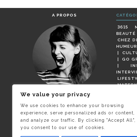
A PROPOS
CATÉGO
3615 
BEAUTÉ
CHEZ D
HUMEUR
CULT
GO G
IN
INTERV
LIFEST
MATERN
MODE
We value your privacy
(BUT G
JE M’APPELLE DELPHINE MAIS
MAGOT 
C’EST
©CAMILLE COLLIN
QUI A
We use cookies to enhance your browsing
PARI
PRIS CETTE PHOTO !
experience, serve personalized ads or content,
RESTA
and analyze our traffic. By clicking "Accept All",
PRESSE 
you consent to our use of cookies.
SALONS
VIDÉOS