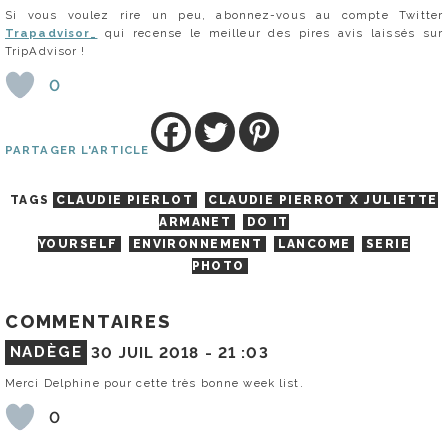
Si vous voulez rire un peu, abonnez-vous au compte Twitter
Trapadvisor_
qui recense le meilleur des pires avis laissés sur
TripAdvisor !
0
PARTAGER L'ARTICLE
TAGS
CLAUDIE PIERLOT
CLAUDIE PIERROT X JULIETTE
ARMANET
DO IT
YOURSELF
ENVIRONNEMENT
LANCOME
SERIE
PHOTO
COMMENTAIRES
NADÈGE
30 JUIL 2018 -
21 :03
Merci Delphine pour cette très bonne week list.
0