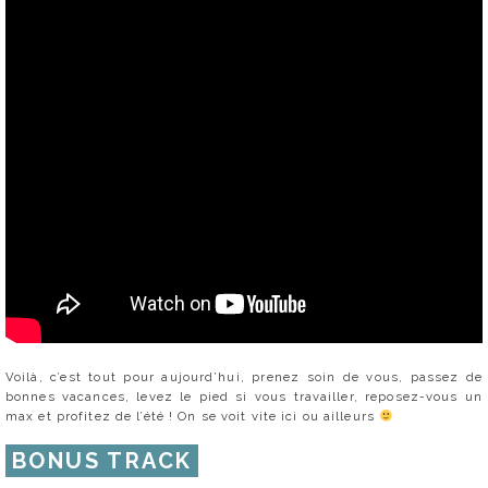
Voilà, c’est tout pour aujourd’hui, prenez soin de vous, passez de
bonnes vacances, levez le pied si vous travailler, reposez-vous un
max et profitez de l’été ! On se voit vite ici ou ailleurs
BONUS TRACK