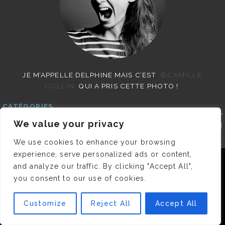
JE M’APPELLE DELPHINE MAIS C’EST
©CAMILLE
COLLIN
QUI A PRIS CETTE PHOTO !
CATÉGORIES
We value your privacy
3615 MA VIE
ADRESSES BEAUTÉ
BEAUTÉ
BEST-OF
CHEZ DEEDEE
CHRONIQUES ET
We use cookies to enhance your browsing
HUMEURS
CLICHÉS PARISIENS
CULTURE
experience, serve personalized ads or content,
CONFITURE
DÉCO
GO GREEN
HÔTELS DE
Nous utilisons des cookies pour vous garantir la meilleure
and analyze our traffic. By clicking "Accept All",
RÊVE
INSTANTANÉS
LES INTERVIEWS
expérience sur notre site. Si vous continuez à utiliser ce
PARISIENNES
LIFESTYLE
LOOKS
MATERNITÉ
you consent to our use of cookies.
dernier, nous considérerons que vous acceptez l'utilisation des
MES ADRESSES
MODE
NON CLASSÉ
OLDIES
cookies.
(BUT GOODIES)
PAR ICI LE MAGOT !
PARIS CITY-
Customize
Reject All
Accept All
OK
GUIDE
PARIS EN PHOTOS
RESTAURANTS
REVUE DE PRESSE DÉTAILLÉE, SIOU PLAIT
SALONS