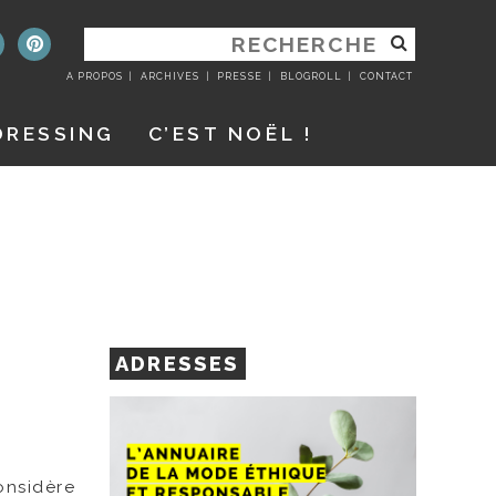
RECHERCHER
:
A PROPOS
ARCHIVES
PRESSE
BLOGROLL
CONTACT
DRESSING
C’EST NOËL !
ADRESSES
onsidère