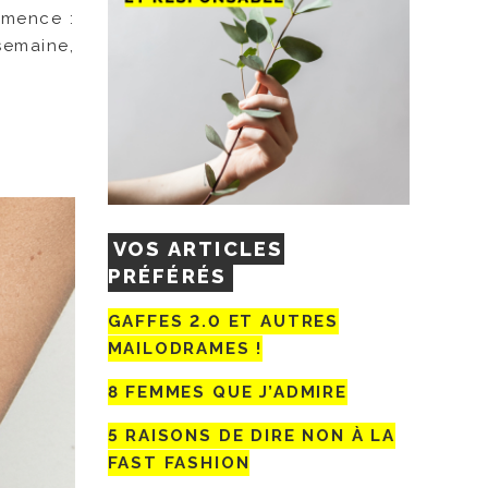
mmence :
semaine,
VOS ARTICLES
PRÉFÉRÉS
GAFFES 2.0 ET AUTRES
MAILODRAMES !
8 FEMMES QUE J’ADMIRE
5 RAISONS DE DIRE NON À LA
FAST FASHION