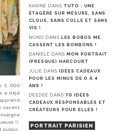
KARINE
DANS
TUTO : UNE
ÉTAGÈRE SUR MESURE, SANS
CLOUS, SANS COLLE ET SANS
VIS !
NONO
DANS
LES BOBOS ME
CASSENT LES BONBONS !
DANIELE
DANS
MON PORTRAIT
(PRESQUE) HARCOURT
JULIE
DANS
IDÉES CADEAUX
POUR LES MINUS DE 0 À 4
e 5 000
ANS !
x a déjà
DEEDEE
DANS
70 IDÉES
 apprend
CADEAUX RESPONSABLES ET
e savent
CRÉATEURS POUR ELLES !
enseigne
ueuse !).
PORTRAIT PARISIEN
 public.