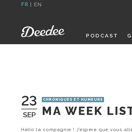
Aller
FR
|
EN
au
contenu
PODCAST
G
23
CHRONIQUES ET HUMEURS
MA WEEK LIS
SEP
Hello la compagnie ! J’espère que vous alle