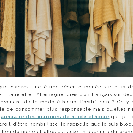
que d’après une étude récente menée sur plus d
n Italie et en Allemagne, près d’un français sur deu
ovenant de la mode éthique. Positif, non ? On y
e de consommer plus responsable mais qu’elles n
n
annuaire des marques de mode éthique
que je r
 droit d’être nombriliste, je rappelle que je suis blog
ilieu de niche et elles est assez méconnue du grand