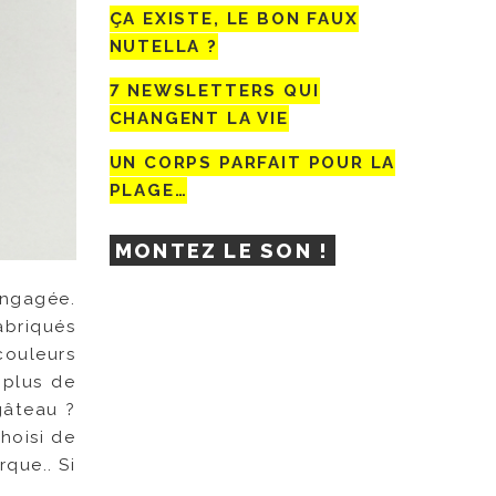
ÇA EXISTE, LE BON FAUX
NUTELLA ?
7 NEWSLETTERS QUI
CHANGENT LA VIE
UN CORPS PARFAIT POUR LA
PLAGE…
MONTEZ LE SON !
engagée.
abriqués
couleurs
 plus de
 gâteau ?
hoisi de
que.. Si