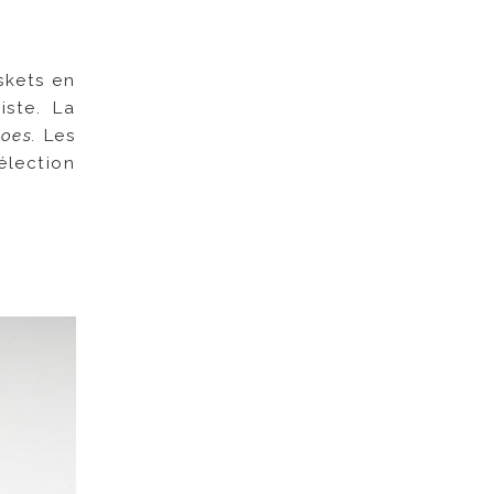
skets en
iste. La
hoes.
Les
élection