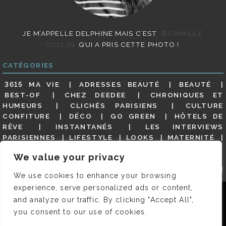
JE M’APPELLE DELPHINE MAIS C’EST
©CAMILLE
COLLIN
QUI A PRIS CETTE PHOTO !
CATÉGORIES
3615 MA VIE
ADRESSES BEAUTÉ
BEAUTÉ
BEST-OF
CHEZ DEEDEE
CHRONIQUES ET
HUMEURS
CLICHÉS PARISIENS
CULTURE
CONFITURE
DÉCO
GO GREEN
HÔTELS DE
RÊVE
INSTANTANÉS
LES INTERVIEWS
PARISIENNES
LIFESTYLE
LOOKS
MATERNITÉ
MES ADRESSES
MODE
NON CLASSÉ
OLDIES
We value your privacy
(BUT GOODIES)
PAR ICI LE MAGOT !
PARIS CITY-
GUIDE
PARIS EN PHOTOS
RESTAURANTS
We use cookies to enhance your browsing
REVUE DE PRESSE DÉTAILLÉE, SIOU PLAIT
SALONS
experience, serve personalized ads or content,
DE THÉ
SHOPPING
VIDÉOS
VITE ! UN RESTO
Nous utilisons des cookies pour vous garantir la meilleure
and analyze our traffic. By clicking "Accept All",
VOYAGES VOYAGES
expérience sur notre site. Si vous continuez à utiliser ce
you consent to our use of cookies.
dernier, nous considérerons que vous acceptez l'utilisation des
cookies.
© 2026 DEEDEE | TOUS DROITS RÉSERVÉS. DESIGNED BY