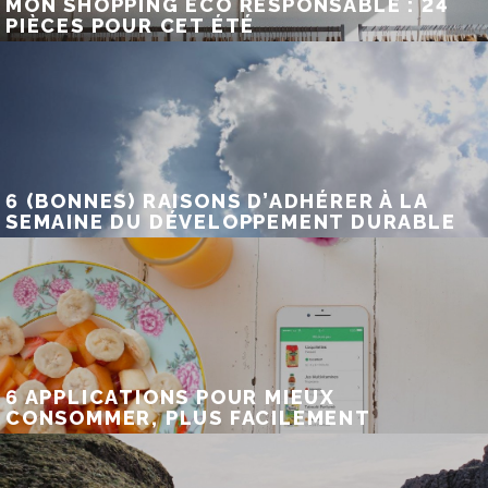
MON SHOPPING ÉCO RESPONSABLE : 24
PIÈCES POUR CET ÉTÉ
6 (BONNES) RAISONS D’ADHÉRER À LA
SEMAINE DU DÉVELOPPEMENT DURABLE
6 APPLICATIONS POUR MIEUX
CONSOMMER, PLUS FACILEMENT