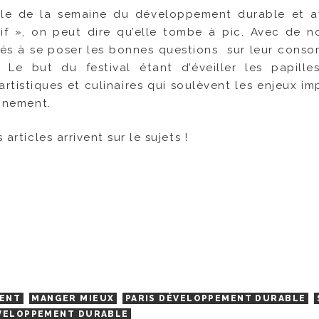
èle de la semaine du développement durable et 
f », on peut dire qu’elle tombe à pic. Avec de 
invités à se poser les bonnes questions sur leur cons
. Le but du festival étant d’éveiller les papille
rtistiques et culinaires qui soulèvent les enjeux im
onnement.
articles arrivent sur le sujets !
ENT
MANGER MIEUX
PARIS DÉVELOPPEMENT DURABLE
VELOPPEMENT DURABLE