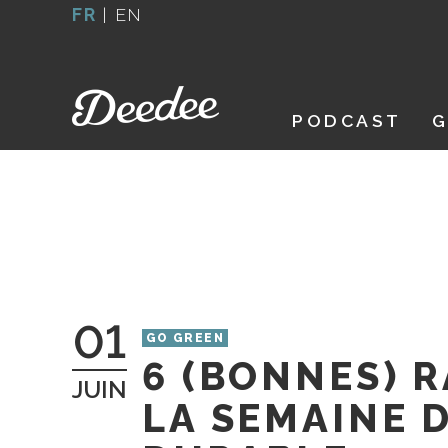
Aller
FR
|
EN
au
contenu
PODCAST
G
01
GO GREEN
6 (BONNES) 
JUIN
LA SEMAINE 