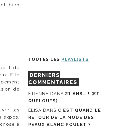
ent bien
TOUTES LES
PLAYLISTS
ectif de
DERNIERS
ux. Elle
COMMENTAIRES
oppement
asion de
ETIENNE
DANS
21 ANS… ! (ET
QUELQUES)
vrir les
ELISA
DANS
C’EST QUAND LE
s expos,
RETOUR DE LA MODE DES
 chose à
PEAUX BLANC POULET ?