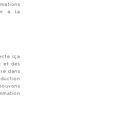
imations
er à la
ecte (ça
c et des
ncré dans
oduction
 pouvons
ammation