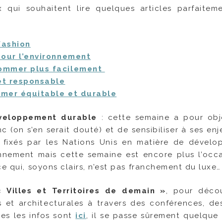
qui souhaitent lire quelques articles parfaitem
fashion
pour l’environnement
sommer plus facilement
et responsable
mmer équitable et durable
veloppement durable
: cette semaine a pour obj
(on s’en serait douté) et de sensibiliser à ses enje
fs fixés par les Nations Unis en matière de dével
nnement mais cette semaine est encore plus l’occ
ce qui, soyons clairs, n’est pas franchement du luxe…
 Villes et Territoires de demain »
, pour décou
ines et architecturales à travers des conférences, de
tes les infos sont
ici
, il se passe sûrement quelque