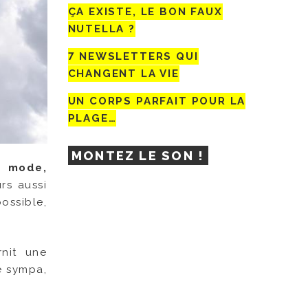
ÇA EXISTE, LE BON FAUX
NUTELLA ?
7 NEWSLETTERS QUI
CHANGENT LA VIE
UN CORPS PARFAIT POUR LA
PLAGE…
MONTEZ LE SON !
e mode,
rs aussi
ossible,
nit une
re sympa,