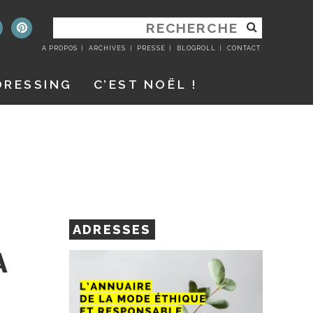
RECHERCHER
:
A PROPOS
ARCHIVES
PRESSE
BLOGROLL
CONTACT
DRESSING
C’EST NOËL !
ADRESSES
À