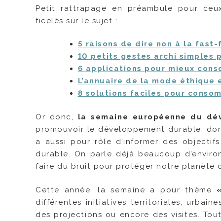
Petit rattrapage en préambule pour ceux 
ficelés sur le sujet :
5 raisons de dire non à la fast-
10 petits gestes archi simples 
6 applications pour mieux con
L’annuaire de la mode éthique 
8 solutions faciles pour conso
Or donc,
la semaine européenne du dé
promouvoir le développement durable, donc 
a aussi pour rôle d’informer des objecti
durable. On parle déjà beaucoup d’enviro
faire du bruit pour protéger notre planète 
Cette année, la semaine a pour thème
«
différentes initiatives territoriales, urba
des projections ou encore des visites. Tou