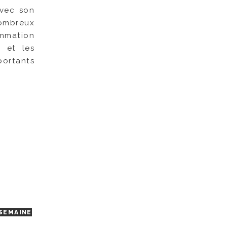
avec son
nombreux
ommation
s et les
portants
SEMAINE