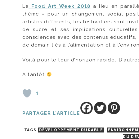
La
Food Art Week 2018
a lieu en parall
thème « pour un changement social positi
artistes différents, les festivaliers sont 
de sucre et ses implications culturelles
consciences avec des contenus éducatifs, a
de demain liés à l’alimentation et à l’envir
Voilà pour le tour d’horizon rapide… D’autres 
A tantôt
1
PARTAGER L'ARTICLE
TAGS
DÉVELOPPEMENT DURABLE
ENVIRONNEM
DU DÉ