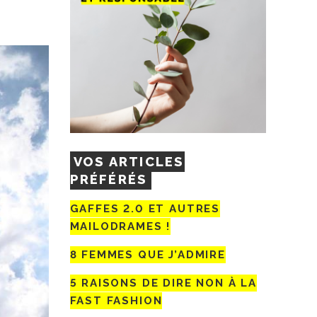
VOS ARTICLES
PRÉFÉRÉS
GAFFES 2.0 ET AUTRES
MAILODRAMES !
8 FEMMES QUE J’ADMIRE
5 RAISONS DE DIRE NON À LA
FAST FASHION